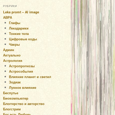
РУБРИКИ
Leka promt – AI image
АВРА
Глифы
Лекадарики
Тонкие тела
Цифровые коды
Чакры
Админ
Актуально
Астрология
Астропрогнозы
Астрособытия
Влияние планет и светил
Зодиак
Лунное влияние
Беспутье
Биокомпьютер
Блоггерство и авторство
Блогстрим
Бог есть Любовь