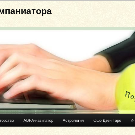
мпаниатора
торство
АВРА-навигатор
Астрология
Ошо Дзен Таро
И-