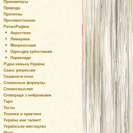
Припампасы
Природа
Прогнозы
Противостояние
РитмоРифма
Акростихи
Лимерики
Микропоэзия
Одно-дву-трёхстишия
Переклади
Рідна ненька Україна
Сеанс регрессии
Сказило-в-очки
Словесные формулы
Словосмыслие
Співпраця з нейронками
Таро
Тесты
Техники и практики
Україна має талант!
Українське мистецтво
Фото