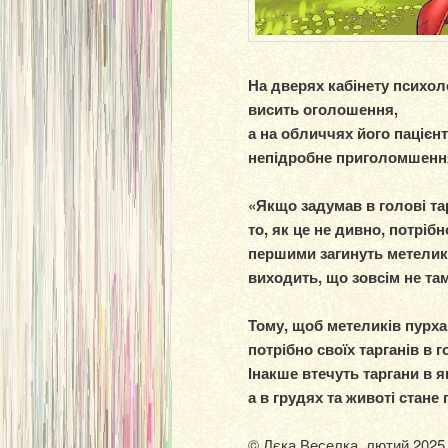
На дверях кабінету психол
висить оголошення,
а на обличчях його пацієнт
непідробне приголомшенн
«Якщо задумав в голові та
то, як це не дивно, потрібн
першими загинуть метелики
виходить, що зовсім не там 
Тому, щоб метеликів пурха
потрібно своїх тарганів в 
Інакше втечуть таргани в я
а в грудях та животі стан
© Лєка Веселка, лютий 2025