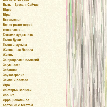
Быть – Здесь и Сейчас
Відео
Вірші
Вкрапления
Всяко-разно-порой
огнеопасно…
Глазами художника
Голос Души
Голос и музыка
Жизненные Левила
Жизнь
За пределами иллюзий
За-умности
Забавно!
Звукотерапия
Земля и Космос
Игра
Из старых записей
ИзоЛит
Иррациональное
Картинки с текстом