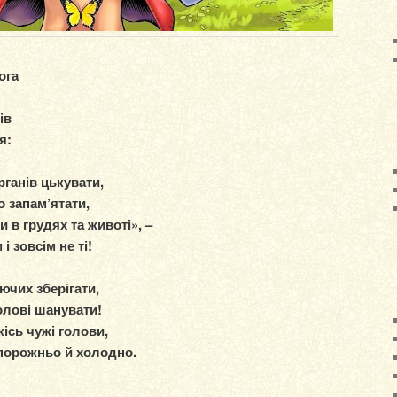
ога
ів
я:
рганів цькувати,
о запам’ятати,
 в грудях та животі», –
і зовсім не ті!
ючих зберігати,
голові шанувати!
кісь чужі голови,
е порожньо й холодно.