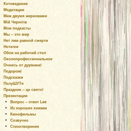
Котоведение
Медитации
Меж двумя жерновами
Мій Чернігів
Мои подкасты
Мы – это мир
Нет лжи равной смерти
Нотатки
Обои на рабочий стол
Околопрофессиональное
Очнись от дурмана!
Подорожі
Подсказки
ПолуШУТя
Праздник – це свято!
Презентации
Вопрос – ответ Lee
Из хороших книжек
Кинофильмы
Созвучно
Стихотворения