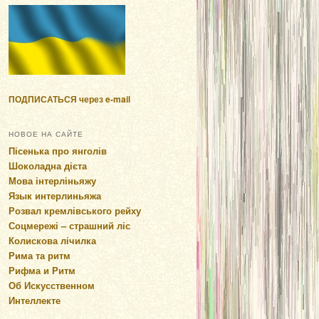
ПОДПИСАТЬСЯ через e-mail
НОВОЕ НА САЙТЕ
Пісенька про янголів
Шоколадна дієта
Мова інтерліньяжу
Язык интерлиньяжа
Розвал кремлівського рейху
Соцмережі – страшний ліс
Колискова лічилка
Рима та ритм
Рифма и Ритм
Об Искусственном
Интеллекте