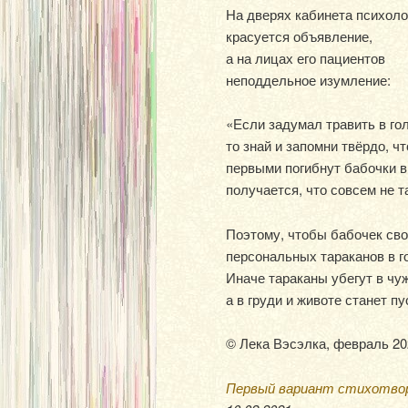
На дверях кабинета психоло
красуется объявление,
а на лицах его пациентов
неподдельное изумление:
«Если задумал травить в го
то знай и запомни твёрдо, чт
первыми погибнут бабочки в 
получается, что совсем не т
Поэтому, чтобы бабочек сво
персональных тараканов в г
Иначе тараканы убегут в чу
а в груди и животе станет пу
© Лека Вэсэлка, февраль 20
Первый вариант стихотво