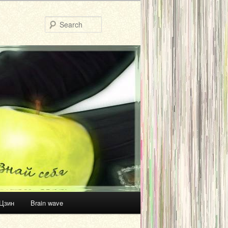
Search
Цзин
Brain wave