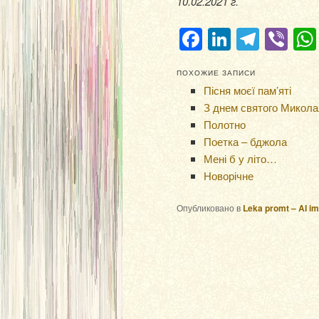
10.02.2021 г.
Facebook
LinkedIn
Teleg
Vi
ПОХОЖИЕ ЗАПИСИ
Пісня моєї пам’яті
З днем святого Микола
Полотно
Поетка – бджола
Мені б у літо…
Новорічне
Опубликовано в
Leka promt – AI i