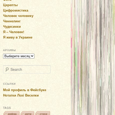
Церепты
Цифромистика
Человек человеку
Ченнелинг
Чудесинки
Я – Человек!
Я живу в Украине
АРХИВЫ
Архивы
Search
ССЫЛКИ
Мой профиль в Фейсбуке
Нотатки Лєкі Веселки
TAGS
рифма
ритм
стихи