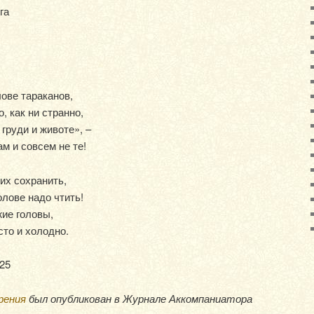
га
лове тараканов,
о, как ни странно,
груди и животе», –
ам и совсем не те!
их сохранить,
олове надо чтить!
жие головы,
сто и холодно.
25
рения
был опубликован в Журнале Аккомпаниатора