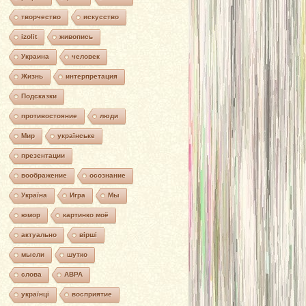
творчество
искусство
izolit
живопись
Украина
человек
Жизнь
интерпретация
Подсказки
противостояние
люди
Мир
українське
презентации
воображение
осознание
Україна
Игра
Мы
юмор
картинко моё
актуально
вірші
мысли
шутко
слова
АВРА
українці
восприятие