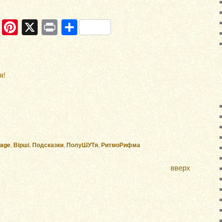
ram
ber
WhatsApp
Pinterest
X
Print
Отправить
я!
mage
,
Вірші
,
Подсказки
,
ПолуШУТя
,
РитмоРифма
вверх