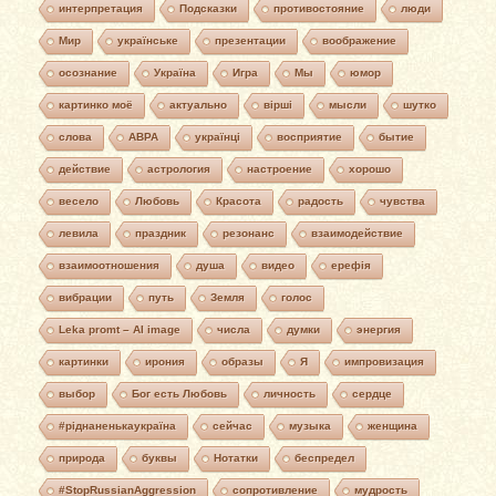
интерпретация
Подсказки
противостояние
люди
Мир
українське
презентации
воображение
осознание
Україна
Игра
Мы
юмор
картинко моё
актуально
вірші
мысли
шутко
слова
АВРА
українці
восприятие
бытие
действие
астрология
настроение
хорошо
весело
Любовь
Красота
радость
чувства
левила
праздник
резонанс
взаимодействие
взаимоотношения
душа
видео
ерефія
вибрации
путь
Земля
голос
Leka promt – AI image
числа
думки
энергия
картинки
ирония
образы
Я
импровизация
выбор
Бог есть Любовь
личность
сердце
#ріднаненькаукраїна
сейчас
музыка
женщина
природа
буквы
Нотатки
беспредел
#StopRussianAggression
сопротивление
мудрость