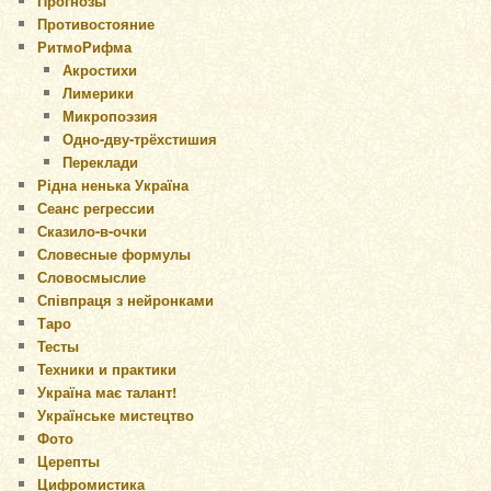
Прогнозы
Противостояние
РитмоРифма
Акростихи
Лимерики
Микропоэзия
Одно-дву-трёхстишия
Переклади
Рідна ненька Україна
Сеанс регрессии
Сказило-в-очки
Словесные формулы
Словосмыслие
Співпраця з нейронками
Таро
Тесты
Техники и практики
Україна має талант!
Українське мистецтво
Фото
Церепты
Цифромистика