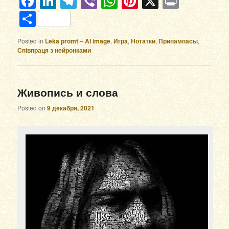
Facebook
LinkedIn
Telegram
Viber
WhatsApp
Pinterest
X
Print
Отправить
Posted in
Leka promt – AI image
,
Игра
,
Нотатки
,
Припампасы
,
Співпраця з нейронками
Живопись и слова
Posted on
9 декабря, 2021