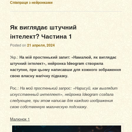
Співпраця з нейронками
Як виглядає штучний
інтелект? Частина 1
Posted on
21 апреля, 2024
Укр.:
На мій простенький запит: «Намалюй, як виглядає
штучний інтелект», нейронка Ideogram створила
наступне, при цьому написавши для кожного зображення
свою власну магічну підказку.
Рос.:
На мой простенький запрос: «Нарисуй, как выглядит
искусственный интеллект», нейронка Ideogram создала
следующее, при этом написав для каждого изображения
свою собственную магическую подсказку.
Малюнок 1