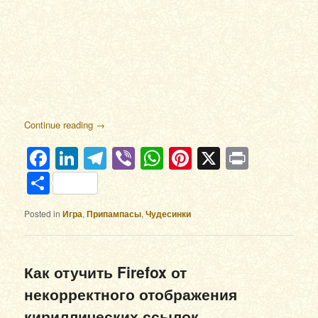
Continue reading
→
Facebook
LinkedIn
Telegram
Viber
WhatsApp
Pinterest
X
Print
Отправить
Posted in
Игра
,
Припампасы
,
Чудесинки
Как отучить Firefox от
некорректного отображения
кириллических ссылок