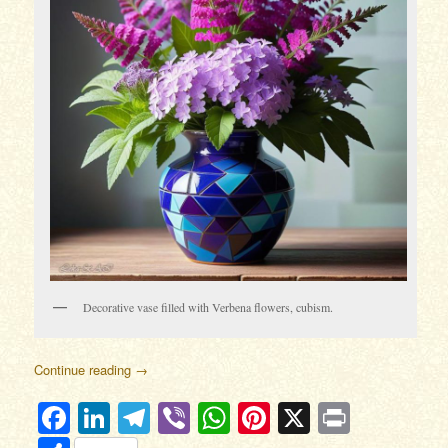
Decorative vase filled with Verbena flowers, cubism.
Continue reading
→
Facebook
LinkedIn
Telegram
Viber
WhatsApp
Pinterest
X
Print