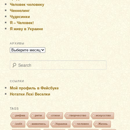
Человек человеку
Ченнелинг
Чудесинки
Я – Человек!
Я живу в Украине
АРХИВЫ
Архивы
Search
ССЫЛКИ
Мой профиль в Фейсбуке
Нотатки Лєкі Веселки
TAGS
рифма
ритм
стихи
творчество
искусство
izolit
живопись
Украина
человек
Жизнь