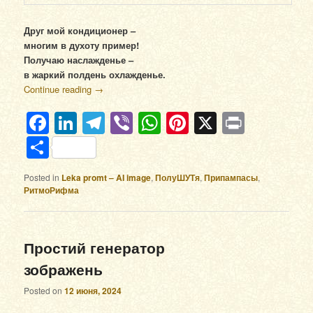
Друг мой кондиционер –
многим в духоту пример!
Получаю наслажденье –
в жаркий полдень охлажденье.
Continue reading
→
Facebook
LinkedIn
Telegram
Viber
WhatsApp
Pinterest
X
Print
Отправить
Posted in
Leka promt – AI image
,
ПолуШУТя
,
Припампасы
,
РитмоРифма
Простий генератор
зображень
Posted on
12 июня, 2024