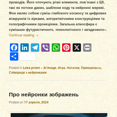
проводів. Його оточують різні елементи, пов’язані з ШІ,
такі як потоки даних, шаблони коду та нейронні мережі.
Фон являє собою суміш глибокого космосу та цифрових
візерунків із зірками, алгоритмічними конструкціями та
голографічними проекціями. Загальна атмосфера є
сумішшю футуристичного, технологічного і загадкового».
Continue reading
→
Facebook
LinkedIn
Telegram
Viber
WhatsApp
Pinterest
X
Print
Отправить
Posted in
Leka promt – AI image
,
Игра
,
Нотатки
,
Припампасы
,
Співпраця з нейронками
Про нейронки зображень
Posted on
17 апреля, 2024