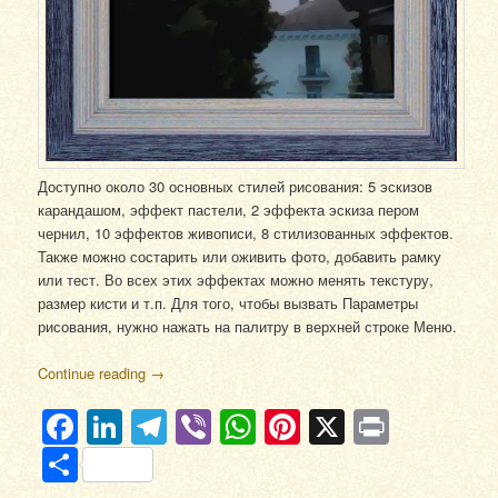
Доступно около 30 основных стилей рисования: 5 эскизов
карандашом, эффект пастели, 2 эффекта эскиза пером
чернил, 10 эффектов живописи, 8 стилизованных эффектов.
Также можно состарить или оживить фото, добавить рамку
или тест. Во всех этих эффектах можно менять текстуру,
размер кисти и т.п. Для того, чтобы вызвать Параметры
рисования, нужно нажать на палитру в верхней строке Меню.
Continue reading
→
Facebook
LinkedIn
Telegram
Viber
WhatsApp
Pinterest
X
Print
Отправить