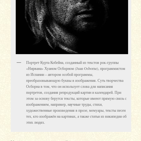
Портрет Курта Кобейна, созданный из текстов рок-группы
«Нирвана» Хуаном Осборном (Juan Osborne), программистом
из Испании – автором особой программы,
преобразовывающую буквы в изображения. Суть творчества
Осборна в том, что он использует слова для написания
портретов, создания репродукций картин и календарей. При
этом за основу берутся тексты, которые имеют прямую связь с
изображением, например, научные труды, стихи,
художественные произведения в прозе, мемуары, тексты песен
тех, кто изображён на картинах, а также статьи из википедии об
этих людях.