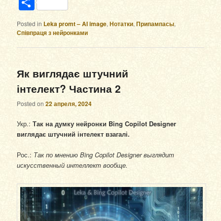
Отправить
Posted in
Leka promt – AI image
,
Нотатки
,
Припампасы
,
Співпраця з нейронками
Як виглядає штучний
інтелект? Частина 2
Posted on
22 апреля, 2024
Укр.:
Так на думку нейронки Bing Copilot Designer
виглядає штучний інтелект взагалі.
Рос.:
Так по мнению Bing Copilot Designer выглядит
искусственный интеллект вообще.