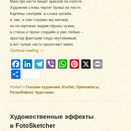
Маэстро кисти пишет краской на холсте.
Художник слова чертит буквы на листе.
Картины смотрим, а слова читаем,
и там, и сям глазами мы мигаем,
но на картинах видим образы чужие,
в стихах и прозе создаём в уме любые –
простор фантазии тогда неутомимый,
а вот чужие часто пролетают мимо.
Continue reading
→
Facebook
LinkedIn
Telegram
Viber
WhatsApp
Pinterest
X
Print
Отправить
Posted in
Глазами художника
,
ИзоЛит
,
Припампасы
,
РитмоРифма
,
Чудесинки
Художественные эффекты
в FotoSketcher