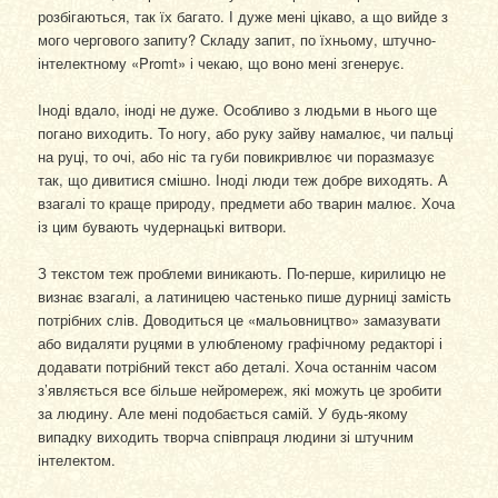
розбігаються, так їх багато. І дуже мені цікаво, а що вийде з
мого чергового запиту? Складу запит, по їхньому, штучно-
інтелектному «Promt» і чекаю, що воно мені згенерує.
Іноді вдало, іноді не дуже. Особливо з людьми в нього ще
погано виходить. То ногу, або руку зайву намалює, чи пальці
на руці, то очі, або ніс та губи повикривлює чи поразмазує
так, що дивитися смішно. Іноді люди теж добре виходять. А
взагалі то краще природу, предмети або тварин малює. Хоча
із цим бувають чудернацькі витвори.
З текстом теж проблеми виникають. По-перше, кирилицю не
визнає взагалі, а латиницею частенько пише дурниці замість
потрібних слів. Доводиться це «мальовництво» замазувати
або видаляти руцями в улюбленому графічному редакторі і
додавати потрібний текст або деталі. Хоча останнім часом
з’являється все більше нейромереж, які можуть це зробити
за людину. Але мені подобається самій. У будь-якому
випадку виходить творча співпраця людини зі штучним
інтелектом.