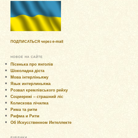
ПОДПИСАТЬСЯ через e-mail
НОВОЕ НА САЙТЕ
Пісенька про янголів
Шоколадна дієта
Мова інтерліньяжу
Язык интерлиньяжа
Розвал кремлівського рейху
Соцмережі – страшний ліс
Колискова лічилка
Рима та ритм
Рифма и Ритм
Об Искусственном Интеллекте
РУБРИКИ