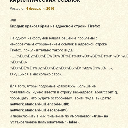
Posted on
4 февраля, 2016
или
Кирдык кракозябрам из адресной строки Firefox
На одном из форумов нашла решение проблемы с
некорректным отображением ссылок в адресной строке
Firefox, приблизительно такого вида:
«…/%D0%B2%D0%BE%D0%BF%D1%80%D0%BE%D1%81%D1%8B
%D0%B8-
%D0%BE%D1%82%D0%B2%D0%B5%D1%82%D1%8B/…»,
тянущихся в несколько строк.
Для того, чтобы подобные кракозябры больше не
появлялись, нужно ввести в строку веб-адреса:
about:config
,
пообещать, что будете осторожным, войти туда, выбрать:
network.standard-url.encode-utf8;
network.standard-url.escape-utf8;
и переключить в них “значение по умолчанию” «
true
» на
“установленное пользователем” «
false
».