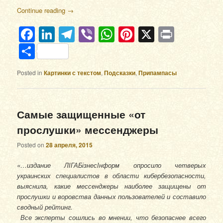
Continue reading
→
Facebook
LinkedIn
Telegram
Viber
WhatsApp
Pinterest
X
Print
Отправить
Posted in
Картинки с текстом
,
Подсказки
,
Припампасы
Самые защищенные «от
прослушки» мессенджеры
Posted on
28 апреля, 2015
«…издание ЛІГАБізнесІнформ опросило четверых
украинских специалистов в области кибербезопасности,
выяснила, какие мессенджеры наиболее защищены от
прослушки и воровства данных пользователей и составило
сводный рейтинг.
Все эксперты сошлись во мнении, что безопаснее всего