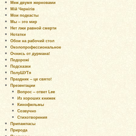
Меж двумя жерновами
Мій Чернігів
Мои подкасты
Мы – это мир
Нет лжи равной смерти
Нотатки
Обои на рабочий стол
Околопрофессиональное
Очнись от дурмана!
Подорожі
Подсказки
ПолуШУТя
Праздник – це свято!
Презентации
Вопрос – ответ Lee
Из хороших книжек
Кинофильмы
Созвучно
Стихотворения
Припампасы
Природа