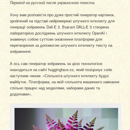
Перевод на русский после украинского текста.
Хочу вам розповісти про дуже простий генератор картинок,
зроблений на підставі нейромережі штучного інтелекту для
генерації зображень Dall-E 3. Взагалі DALL-E 3 створена
лабораторією досліджень штучного інтелекту OpenAI і
знаменує собою суттєве оновлення платформи для
перетворення за допомогою штучного інтелекту тексту на
зображення.
А ось сам генератор зображень за цією технологією
знаходиться на сайті huggingface.co, який позіціонує себе
наступним чином: «Спільнота штучного інтелекту будує
майбутнє. Платформа, на якій спільнота машинного навчання
спільно працює над моделями, наборами даних та
додатками».