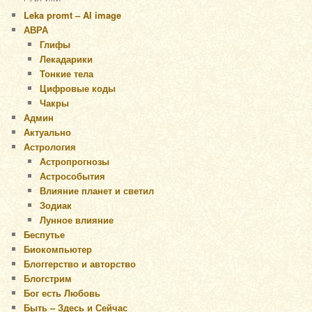
Leka promt – AI image
АВРА
Глифы
Лекадарики
Тонкие тела
Цифровые коды
Чакры
Админ
Актуально
Астрология
Астропрогнозы
Астрособытия
Влияние планет и светил
Зодиак
Лунное влияние
Беспутье
Биокомпьютер
Блоггерство и авторство
Блогстрим
Бог есть Любовь
Быть – Здесь и Сейчас