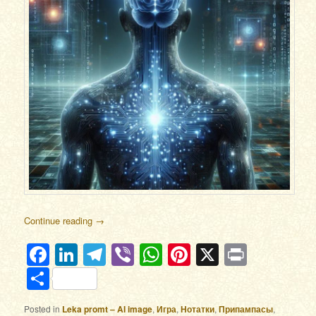
Continue reading
→
Facebook
LinkedIn
Telegram
Viber
WhatsApp
Pinterest
X
Print
Отправить
Posted in
Leka promt – AI image
,
Игра
,
Нотатки
,
Припампасы
,