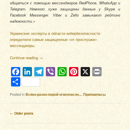
общаться с помощью мессенджеров RedPhone, WhatsApp и
Telegram. Немного хуже защищены данные у Skype и
Facebook Messenger. Viber и Zello замыкают рейтинг
надежности.»
Украинские эксперты в области кибербезопасности
определили самые защищенные «от прослушки»
мессенджеры.
Continue reading
→
Facebook
LinkedIn
Telegram
Viber
WhatsApp
Pinterest
X
Print
Отправить
Posted in
Всяко-разно-порой огнеопасно...
,
Припампасы
Post navigation
←
Older posts