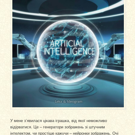
У мене з’явилася цікава іграшка, від якої неможливо
відірватися. Це – генератори зображень зі штучним
інтелектом, чи простіше кажучи – нейронки зображень. Очі