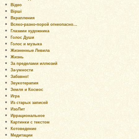
Відео
Вірші
Вкрапления
Всяко-разно-порой огнеопасно…
Глазами художника
Голос Души
Голос и музыка
Жизненные Левила
Жизнь
За пределами иллюзий
За-умности
Забавно!
Звукотерапия
Земля и Космос
Игра
Из старых записей
ИзоЛит
Иррациональное
Картинки с текстом
Котоведение
Медитации