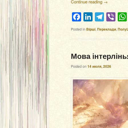
Continue reading
→
Facebook
LinkedIn
Teleg
Vi
Posted in
Вірші
,
Переклади
,
Полу
Мова інтерлін
Posted on
14 июля, 2026