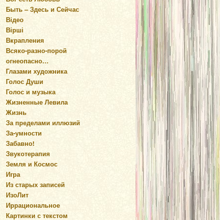
Быть – Здесь и Сейчас
Відео
Вірші
Вкрапления
Всяко-разно-порой
огнеопасно…
Глазами художника
Голос Души
Голос и музыка
Жизненные Левила
Жизнь
За пределами иллюзий
За-умности
Забавно!
Звукотерапия
Земля и Космос
Игра
Из старых записей
ИзоЛит
Иррациональное
Картинки с текстом