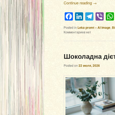
Continue reading
→
Facebook
LinkedIn
Teleg
Vi
Posted in
Leka promt – AI image
,
В
Комментариев нет
Шоколадна діє
Posted on
22 июля, 2026