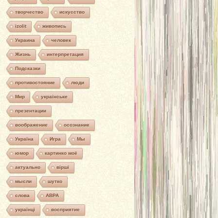
творчество
искусство
izolit
живопись
Украина
человек
Жизнь
интерпретация
Подсказки
противостояние
люди
Мир
українське
презентации
воображение
осознание
Україна
Игра
Мы
юмор
картинко моё
актуально
вірші
мысли
шутко
слова
АВРА
українці
восприятие