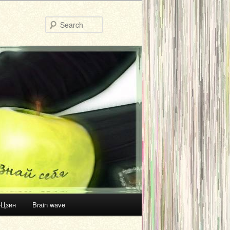
Search
-Цзин
Brain wave