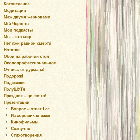
Котоведение
Медитации
Меж двумя жерновами
Мій Чернігів
Мои подкасты
Мы – это мир
Нет лжи равной смерти
Нотатки
Обои на рабочий стол
Околопрофессиональное
Очнись от дурмана!
Подорожі
Подсказки
ПолуШУТя
Праздник – це свято!
Презентации
Вопрос – ответ Lee
Из хороших книжек
Кинофильмы
Созвучно
Стихотворения