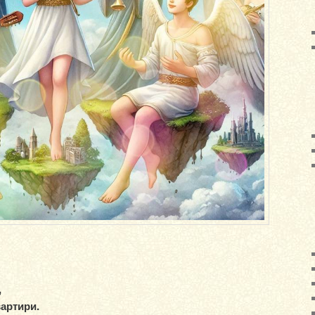
,
артири.