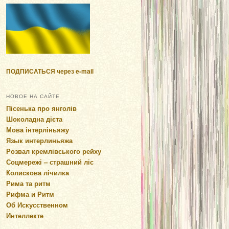
ПОДПИСАТЬСЯ через e-mail
НОВОЕ НА САЙТЕ
Пісенька про янголів
Шоколадна дієта
Мова інтерліньяжу
Язык интерлиньяжа
Розвал кремлівського рейху
Соцмережі – страшний ліс
Колискова лічилка
Рима та ритм
Рифма и Ритм
Об Искусственном
Интеллекте