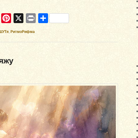
ram
ber
WhatsApp
Pinterest
X
Print
Отправить
ШУТя
,
РитмоРифма
ьяжу