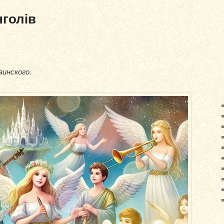
нголів
аинского.