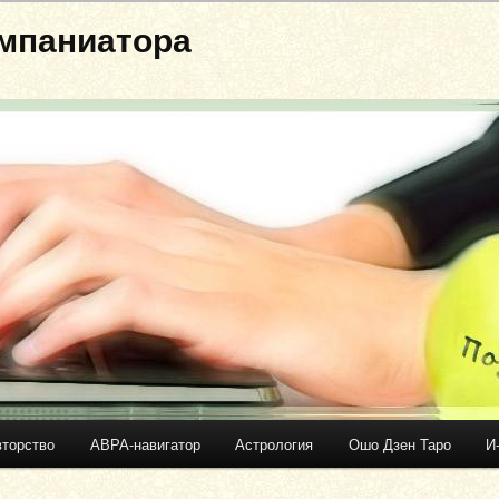
мпаниатора
вторство
АВРА-навигатор
Астрология
Ошо Дзен Таро
И