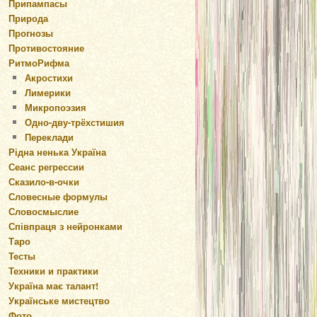
Припампасы
Природа
Прогнозы
Противостояние
РитмоРифма
Акростихи
Лимерики
Микропоэзия
Одно-дву-трёхстишия
Переклади
Рідна ненька Україна
Сеанс регрессии
Сказило-в-очки
Словесные формулы
Словосмыслие
Співпраця з нейронками
Таро
Тесты
Техники и практики
Україна має талант!
Українське мистецтво
Фото