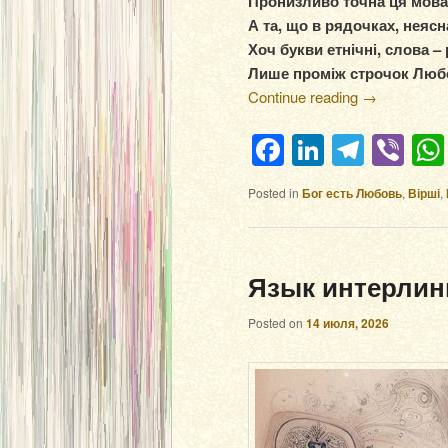
Пронизливо точна ця мова
А та, що в рядочках, неясн
Хоч букви етнічні, слова – 
Лише проміж строчок Люб
Continue reading
→
Facebook
LinkedIn
Teleg
Vi
Posted in
Бог есть Любовь
,
Вірші
,
Язык интерлин
Posted on
14 июля, 2026