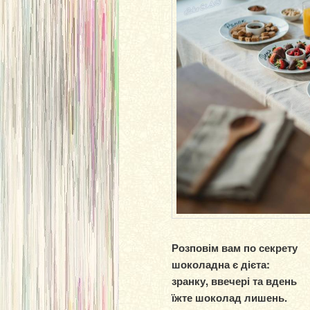
Розповім вам по секрету
шоколадна є дієта:
зранку, ввечері та вдень
їжте шоколад лишень.