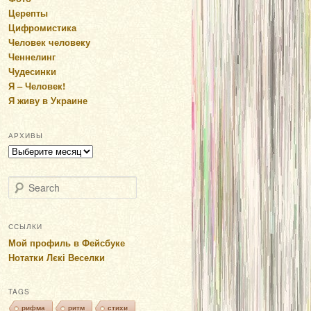
Церепты
Цифромистика
Человек человеку
Ченнелинг
Чудесинки
Я – Человек!
Я живу в Украине
АРХИВЫ
Архивы
Search
ССЫЛКИ
Мой профиль в Фейсбуке
Нотатки Лєкі Веселки
TAGS
рифма
ритм
стихи