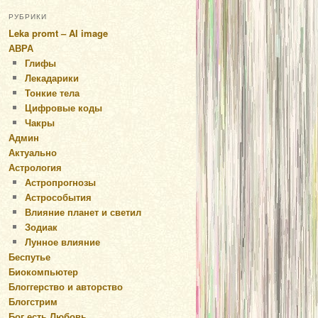
РУБРИКИ
Leka promt – AI image
АВРА
Глифы
Лекадарики
Тонкие тела
Цифровые коды
Чакры
Админ
Актуально
Астрология
Астропрогнозы
Астрособытия
Влияние планет и светил
Зодиак
Лунное влияние
Беспутье
Биокомпьютер
Блоггерство и авторство
Блогстрим
Бог есть Любовь