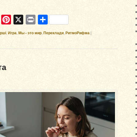
ram
ber
WhatsApp
Pinterest
X
Print
Отправить
ірші
,
Игра
,
Мы - это мир
,
Переклади
,
РитмоРифма
|
та