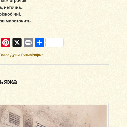
 між строчок.
а, неточна.
різнобічні.
ов мироточить.
ram
ber
WhatsApp
Pinterest
X
Print
Отправить
Голос Души
,
РитмоРифма
ьяжа