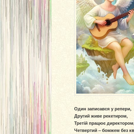
Один записався у репери,
Другий живе рекетиром,
Третій працює директором
Четвертий – бомжем без кв