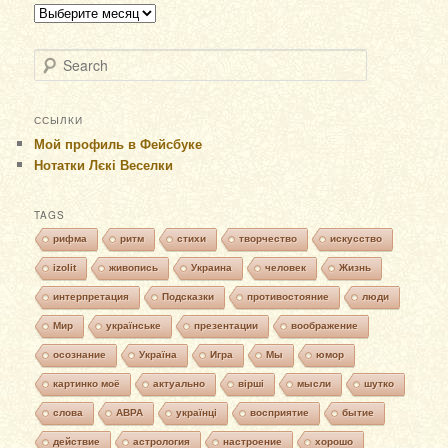
Архивы
Search
ССЫЛКИ
Мой профиль в Фейсбуке
Нотатки Лєкі Веселки
TAGS
рифма
ритм
стихи
творчество
искусство
izolit
живопись
Украина
человек
Жизнь
интерпретация
Подсказки
противостояние
люди
Мир
українське
презентации
воображение
осознание
Україна
Игра
Мы
юмор
картинко моё
актуально
вірші
мысли
шутко
слова
АВРА
українці
восприятие
бытие
действие
астрология
настроение
хорошо