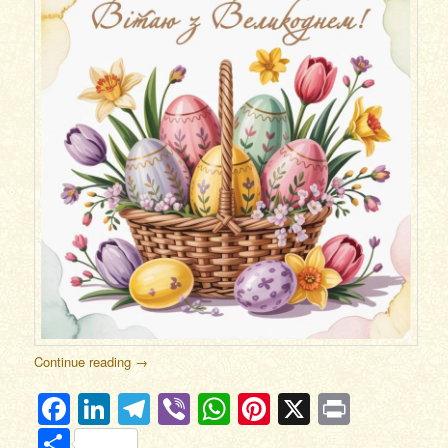
Continue reading
→
Facebook
LinkedIn
Telegram
Viber
WhatsApp
Pinterest
X
Print
Отправить