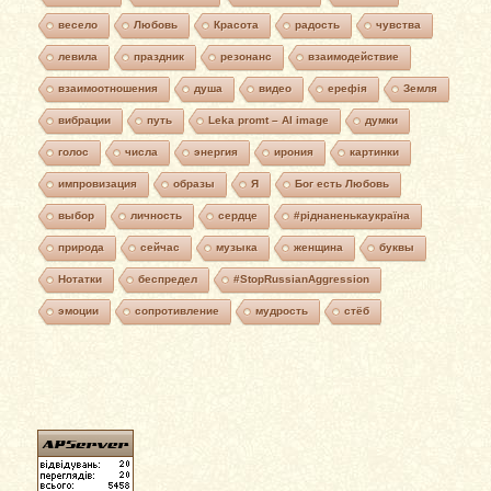
весело
Любовь
Красота
радость
чувства
левила
праздник
резонанс
взаимодействие
взаимоотношения
душа
видео
ерефія
Земля
вибрации
путь
Leka promt – AI image
думки
голос
числа
энергия
ирония
картинки
импровизация
образы
Я
Бог есть Любовь
выбор
личность
сердце
#ріднаненькаукраїна
природа
сейчас
музыка
женщина
буквы
Нотатки
беспредел
#StopRussianAggression
эмоции
сопротивление
мудрость
стёб