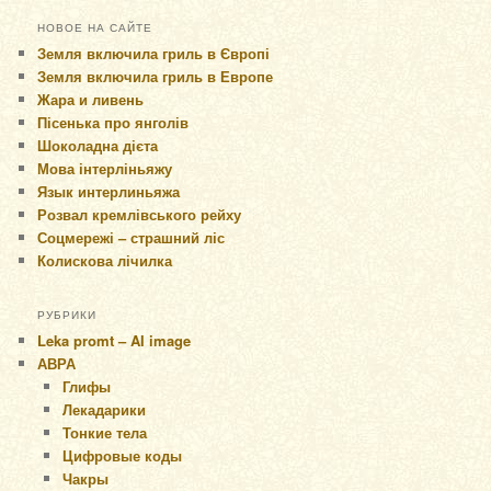
НОВОЕ НА САЙТЕ
Земля включила гриль в Європі
Земля включила гриль в Европе
Жара и ливень
Пісенька про янголів
Шоколадна дієта
Мова інтерліньяжу
Язык интерлиньяжа
Розвал кремлівського рейху
Соцмережі – страшний ліс
Колискова лічилка
РУБРИКИ
Leka promt – AI image
АВРА
Глифы
Лекадарики
Тонкие тела
Цифровые коды
Чакры