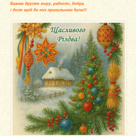
Бажаю друзям миру, радості, добра
і доля щоб до них прихильною була!!!