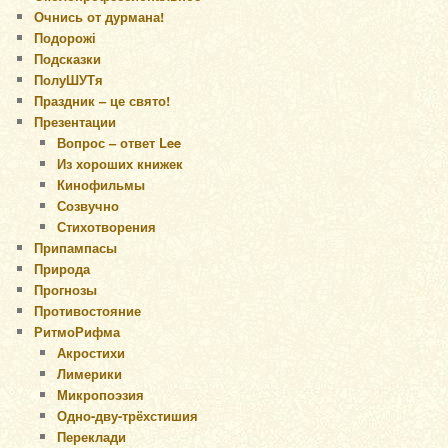
Очнись от дурмана!
Подорожі
Подсказки
ПолуШУТя
Праздник – це свято!
Презентации
Вопрос – ответ Lee
Из хороших книжек
Кинофильмы
Созвучно
Стихотворения
Припампасы
Природа
Прогнозы
Противостояние
РитмоРифма
Акростихи
Лимерики
Микропоэзия
Одно-дву-трёхстишия
Переклади