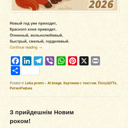
Новый год уже приходит,
Красного коня приводит.
Огненный, вольнолюбивый,
быстрый, смелый, горделивый.
Continue reading
→
Facebook
LinkedIn
Telegram
Viber
WhatsApp
Pinterest
X
Print
Отправить
Posted in
Leka promt – AI image
,
Картинки с текстом
,
ПолуШУТя
,
РитмоРифма
З прийдешнім Новим
роком!