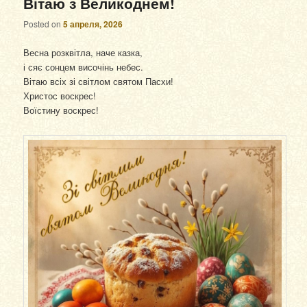
Вітаю з Великоднем!
Posted on
5 апреля, 2026
Весна розквітла, наче казка,
і сяє сонцем височінь небес.
Вітаю всіх зі світлом святом Пасхи!
Христос воскрес!
Воїстину воскрес!