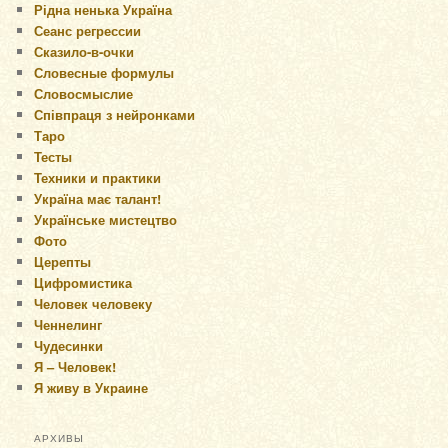
Рідна ненька Україна
Сеанс регрессии
Сказило-в-очки
Словесные формулы
Словосмыслие
Співпраця з нейронками
Таро
Тесты
Техники и практики
Україна має талант!
Українське мистецтво
Фото
Церепты
Цифромистика
Человек человеку
Ченнелинг
Чудесинки
Я – Человек!
Я живу в Украине
АРХИВЫ