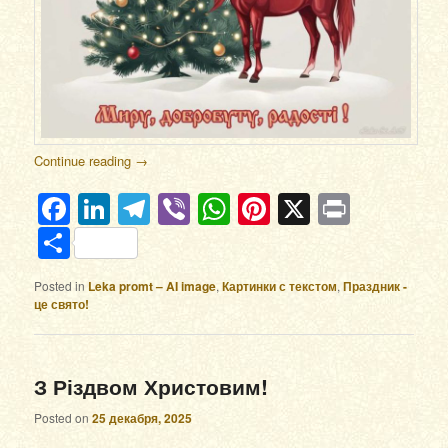
Continue reading
→
Facebook
LinkedIn
Telegram
Viber
WhatsApp
Pinterest
X
Print
Отправить
Posted in
Leka promt – AI image
,
Картинки с текстом
,
Праздник -
це свято!
З Різдвом Христовим!
Posted on
25 декабря, 2025