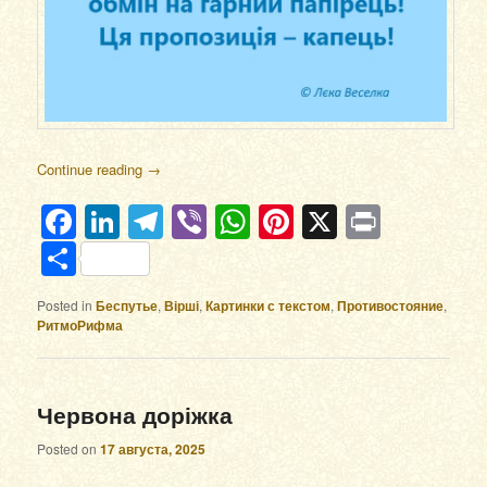
Continue reading
→
Facebook
LinkedIn
Telegram
Viber
WhatsApp
Pinterest
X
Print
Отправить
Posted in
Беспутье
,
Вірші
,
Картинки с текстом
,
Противостояние
,
РитмоРифма
Червона доріжка
Posted on
17 августа, 2025