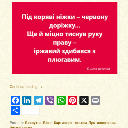
Continue reading
→
Facebook
LinkedIn
Telegram
Viber
WhatsApp
Pinterest
X
Print
Отправить
Posted in
Беспутье
,
Вірші
,
Картинки с текстом
,
Противостояние
,
РитмоРифма