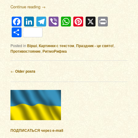
Continue reading
→
Facebook
LinkedIn
Telegram
Viber
WhatsApp
Pinterest
X
Print
Отправить
Posted in
Вірші
,
Картинки с текстом
,
Праздник - це свято!
,
Противостояние
,
РитмоРифма
Post navigation
←
Older posts
ПОДПИСАТЬСЯ через e-mail