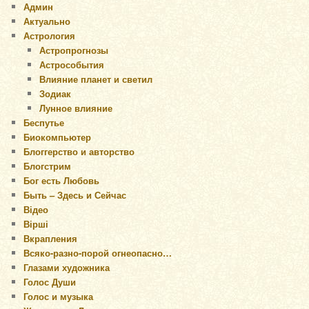
Админ
Актуально
Астрология
Астропрогнозы
Астрособытия
Влияние планет и светил
Зодиак
Лунное влияние
Беспутье
Биокомпьютер
Блоггерство и авторство
Блогстрим
Бог есть Любовь
Быть – Здесь и Сейчас
Відео
Вірші
Вкрапления
Всяко-разно-порой огнеопасно…
Глазами художника
Голос Души
Голос и музыка