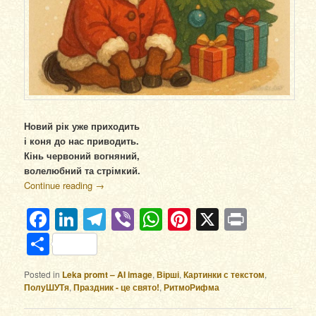
Новий рік уже приходить
і коня до нас приводить.
Кінь червоний вогняний,
волелюбний та стрімкий.
Continue reading
→
Facebook
LinkedIn
Telegram
Viber
WhatsApp
Pinterest
X
Print
Отправить
Posted in
Leka promt – AI image
,
Вірші
,
Картинки с текстом
,
ПолуШУТя
,
Праздник - це свято!
,
РитмоРифма