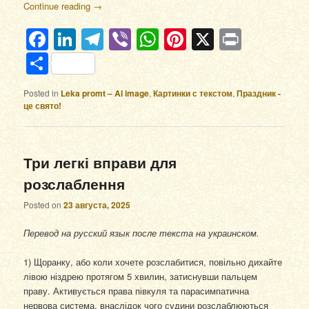
Continue reading
→
Facebook
LinkedIn
Telegram
Viber
WhatsApp
Pinterest
X
Print
Отправить
Posted in
Leka promt – AI image
,
Картинки с текстом
,
Праздник -
це свято!
Три легкі вправи для
розслаблення
Posted on
23 августа, 2025
Перевод на русский язык после текста на украинском.
1) Щоранку, або коли хочете розслабитися, повільно дихайте
лівою ніздрею протягом 5 хвилин, затиснувши пальцем
праву. Активується права півкуля та парасимпатична
нервова система, внаслідок чого судини розслаблюються