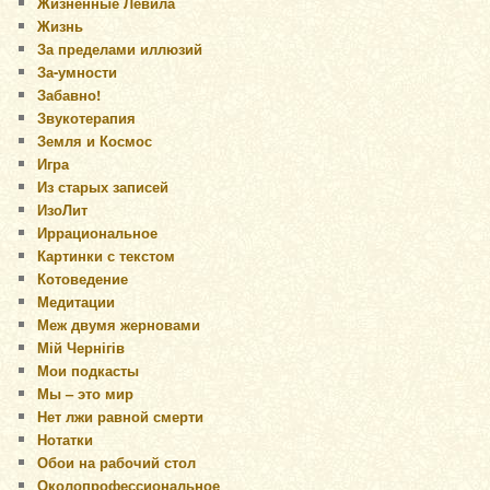
Жизненные Левила
Жизнь
За пределами иллюзий
За-умности
Забавно!
Звукотерапия
Земля и Космос
Игра
Из старых записей
ИзоЛит
Иррациональное
Картинки с текстом
Котоведение
Медитации
Меж двумя жерновами
Мій Чернігів
Мои подкасты
Мы – это мир
Нет лжи равной смерти
Нотатки
Обои на рабочий стол
Околопрофессиональное