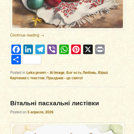
Continue reading
→
Facebook
LinkedIn
Telegram
Viber
WhatsApp
Pinterest
X
Print
Отправить
Posted in
Leka promt – AI image
,
Бог есть Любовь
,
Вірші
,
Картинки с текстом
,
Праздник - це свято!
Вітальні пасхальні листівки
Posted on
5 апреля, 2026