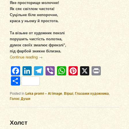
Яке просторище молочне!
Як сяє світлом чистота!
Суцільне біле непорочне,
краса у ньому й простота.
Та візьме от художник пензлі
порушить чистість полотна,
думок своїх змалює френзлі*,
під фарбой зникне білизна.
Continue reading
→
Facebook
LinkedIn
Telegram
Viber
WhatsApp
Pinterest
X
Print
Отправить
Posted in
Leka promt – AI image
,
Вірші
,
Глазами художника
,
Голос Души
Холст