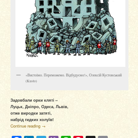
«Вистоїмо. Переможемо. Відбудуємо!», Олексій Кустовський
(Kusto)
Задовбали орки кляті –
Луцьк, Дніпро, Одеса, Львів,
отже виродки затяті,
набрід гидких холуїв!
Continue reading
→