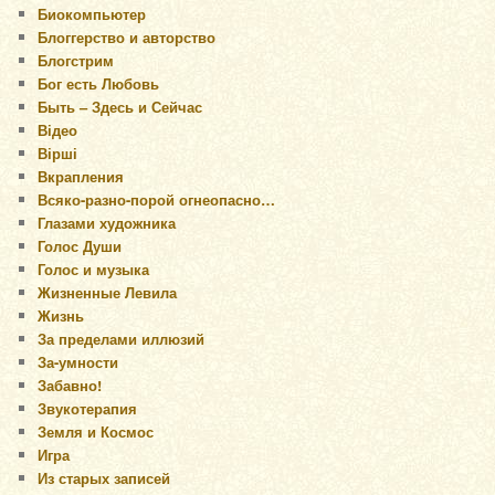
Биокомпьютер
Блоггерство и авторство
Блогстрим
Бог есть Любовь
Быть – Здесь и Сейчас
Відео
Вірші
Вкрапления
Всяко-разно-порой огнеопасно…
Глазами художника
Голос Души
Голос и музыка
Жизненные Левила
Жизнь
За пределами иллюзий
За-умности
Забавно!
Звукотерапия
Земля и Космос
Игра
Из старых записей