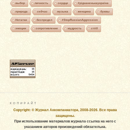
выбор
личность
сердце
#ріднаненькаукраїна
природа
сейчас
музыка
женщина
буквы
Нотатки
беспредел
#StopRussianAggression
эмоции
сопротивление
мудрость
стёб
К О П И Р А Й Т
Copyright: © Журнал Аккомпаниатора, 2008-2026. Все права
защищены.
При использование материалов журнала ссылка на него с
указанием авторов произведений обязательна.