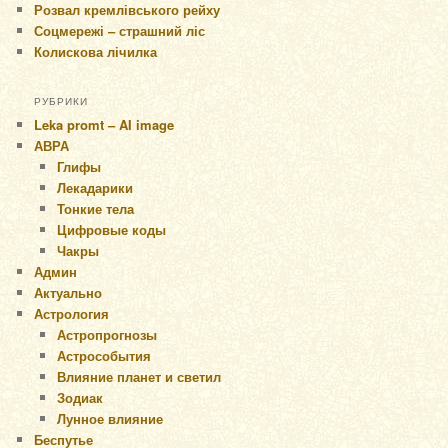
Розвал кремлівського рейху
Соцмережі – страшний ліс
Колискова лічилка
РУБРИКИ
Leka promt – AI image
АВРА
Глифы
Лекадарики
Тонкие тела
Цифровые коды
Чакры
Админ
Актуально
Астрология
Астропрогнозы
Астрособытия
Влияние планет и светил
Зодиак
Лунное влияние
Беспутье