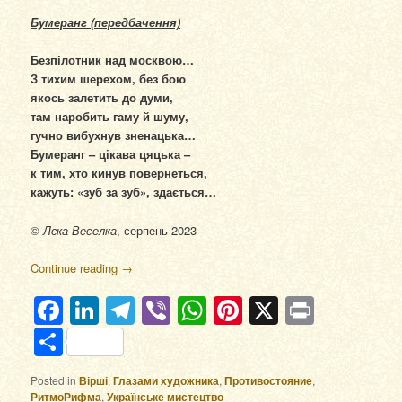
Бумеранг (передбачення)
Безпілотник над москвою…
З тихим шерехом, без бою
якось залетить до думи,
там наробить гаму й шуму,
гучно вибухнув зненацька…
Бумеранг – цікава цяцька –
к тим, хто кинув повернеться,
кажуть: «зуб за зуб», здається…
©
Лєка Веселка
, серпень 2023
Continue reading
→
Facebook
LinkedIn
Telegram
Viber
WhatsApp
Pinterest
X
Print
Отправить
Posted in
Вірші
,
Глазами художника
,
Противостояние
,
РитмоРифма
,
Українське мистецтво