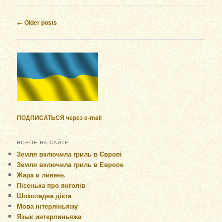
Post navigation
←
Older posts
ПОДПИСАТЬСЯ через e-mail
НОВОЕ НА САЙТЕ
Земля включила гриль в Європі
Земля включила гриль в Европе
Жара и ливень
Пісенька про янголів
Шоколадна дієта
Мова інтерліньяжу
Язык интерлиньяжа