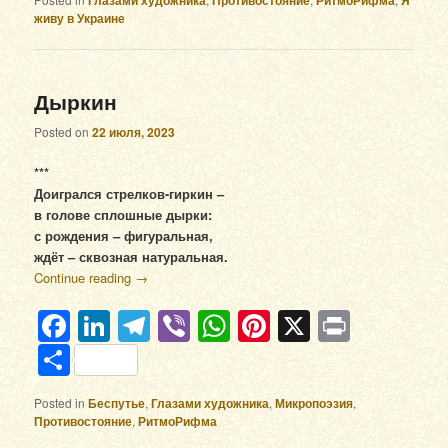
Глазами художника
Противостояние
РитмоРифма
Я
живу в Украине
Дыркин
Posted on
22 июля, 2023
***
Доигрался стрелков-гиркин –
в голове сплошные дырки:
с рождения – фигуральная,
ждёт – сквозная натуральная.
Continue reading
→
Facebook
LinkedIn
Telegram
Viber
WhatsApp
Pinterest
X
Print
Отправить
Posted in
Беспутье
,
Глазами художника
,
Микропоэзия
,
Противостояние
,
РитмоРифма