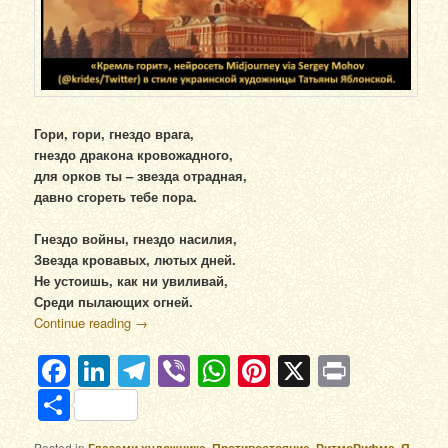
Гори, гори, гнездо врага,
гнездо дракона кровожадного,
для орков ты – звезда отрадная,
давно сгореть тебе пора.
Гнездо войны, гнездо насилия,
Звезда кровавых, лютых дней.
Не устоишь, как ни увиливай,
Среди пылающих огней.
Continue reading
→
Facebook
LinkedIn
Telegram
Viber
WhatsApp
Pinterest
X
Print
Отправить
Posted in
,
,
,