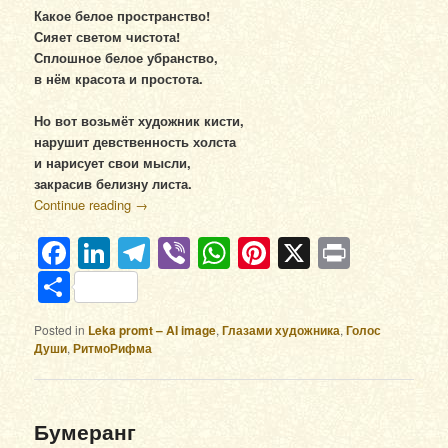
Какое белое пространство!
Сияет светом чистота!
Сплошное белое убранство,
в нём красота и простота.
Но вот возьмёт художник кисти,
нарушит девственность холста
и нарисует свои мысли,
закрасив белизну листа.
Continue reading
→
Facebook
LinkedIn
Telegram
Viber
WhatsApp
Pinterest
X
Print
Отправить
Posted in
Leka promt – AI image
,
Глазами художника
,
Голос
Души
,
РитмоРифма
Бумеранг