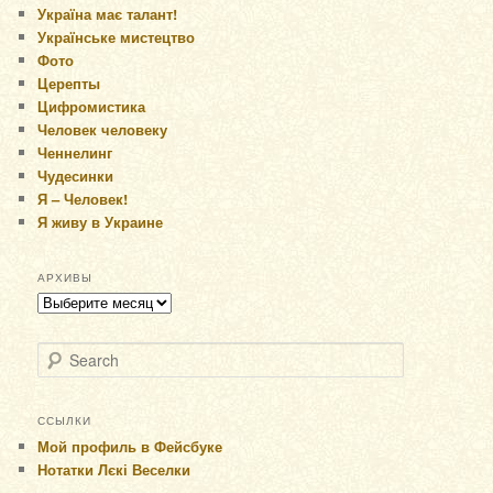
Україна має талант!
Українське мистецтво
Фото
Церепты
Цифромистика
Человек человеку
Ченнелинг
Чудесинки
Я – Человек!
Я живу в Украине
АРХИВЫ
Архивы
Search
ССЫЛКИ
Мой профиль в Фейсбуке
Нотатки Лєкі Веселки