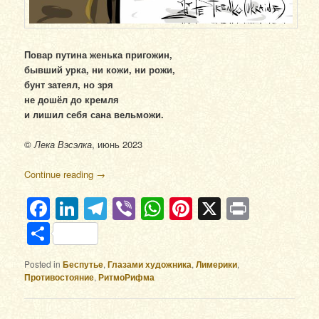
Повар путина женька пригожин,
бывший урка, ни кожи, ни рожи,
бунт затеял, но зря
не дошёл до кремля
и лишил себя сана вельможи.
©
Лека Вэсэлка
, июнь 2023
Continue reading
→
Facebook
LinkedIn
Telegram
Viber
WhatsApp
Pinterest
X
Print
Отправить
Posted in
Беспутье
,
Глазами художника
,
Лимерики
,
Противостояние
,
РитмоРифма