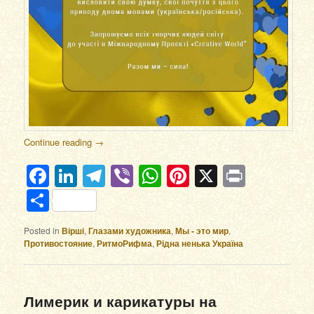
Continue reading
→
Facebook
LinkedIn
Telegram
Viber
WhatsApp
Pinterest
X
Print
Отправить
Posted in
Вірші
,
Глазами художника
,
Мы - это мир
,
Противостояние
,
РитмоРифма
,
Рідна ненька Україна
Лимерик и карикатуры на