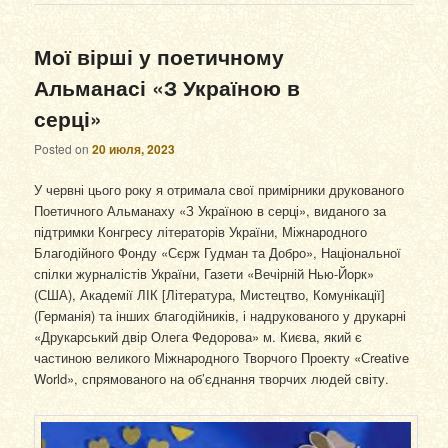
Мої вірші у поетичному
Альманасі «З Україною в
серці»
Posted on
20 июля, 2023
У червні цього року я отримала свої примірники друкованого
Поетичного Альманаху «З Україною в серці», виданого за
підтримки Конгресу літераторів України, Міжнародного
Благодійного Фонду «Сєрж Гудман та Добро», Національної
спілки журналістів України, Газети «Вечірній Нью-Йорк»
(США), Академії ЛІК [Література, Мистецтво, Комунікації]
(Германія) та інших благодійників, і надрукованого у друкарні
«Друкарський двір Олега Федорова» м. Києва, який є
частиною великого Міжнародного Творчого Проекту «Сreative
World», спрямованого на об’єднання творчих людей світу.