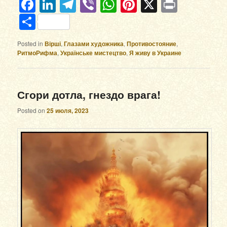
Facebook
LinkedIn
Telegram
Viber
WhatsApp
Pinterest
X
Print
Отправить
Posted in
Вірші
,
Глазами художника
,
Противостояние
,
РитмоРифма
,
Українське мистецтво
,
Я живу в Украине
Сгори дотла, гнездо врага!
Posted on
25 июля, 2023