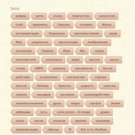
TAGS
рифма
ритм
стихи
творчество
искусство
izolit
живопись
Украина
человек
Жизнь
интерпретация
Подсказки
противостояние
люди
Мир
українське
презентации
воображение
осознание
Україна
Игра
Мы
юмор
картинко моё
актуально
вірші
мысли
шутко
слова
АВРА
українці
восприятие
бытие
действие
астрология
настроение
хорошо
весело
Любовь
Красота
радость
чувства
левила
праздник
резонанс
взаимодействие
взаимоотношения
душа
видео
ерефія
Земля
вибрации
путь
Leka promt – AI image
думки
голос
числа
энергия
ирония
картинки
импровизация
образы
Я
Бог есть Любовь