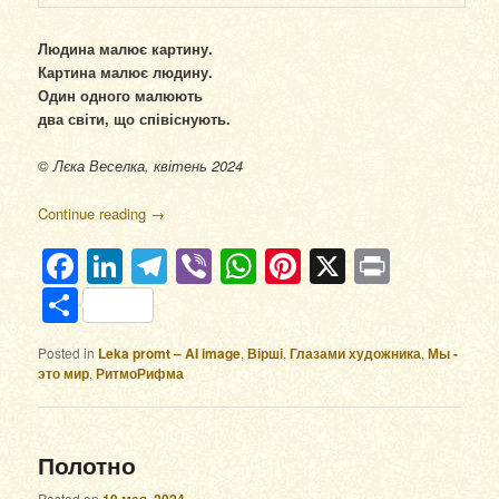
Людина малює картину.
Картина малює людину.
Один одного малюють
два світи, що співіснують.
©
Лєка Веселка, квітень 2024
Continue reading
→
Facebook
LinkedIn
Telegram
Viber
WhatsApp
Pinterest
X
Print
Отправить
Posted in
Leka promt – AI image
,
Вірші
,
Глазами художника
,
Мы -
это мир
,
РитмоРифма
Полотно
Posted on