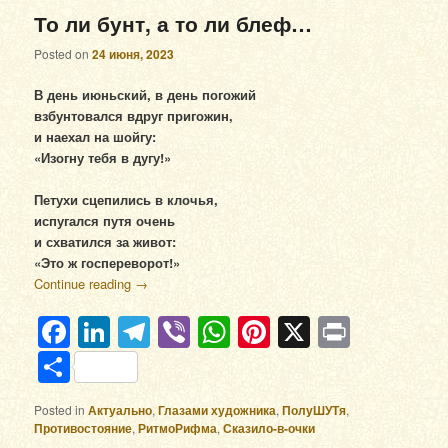
То ли бунт, а то ли блеф…
Posted on
24 июня, 2023
В день июньский, в день погожий
взбунтовался вдруг пригожин,
и наехал на шойгу:
«Изогну тебя в дугу!»
Петухи сцепились в клочья,
испугался путя очень
и схватился за живот:
«Это ж госпереворот!»
Continue reading
→
Facebook
LinkedIn
Telegram
Viber
WhatsApp
Pinterest
X
Print
Отправить
Posted in
Актуально
,
Глазами художника
,
ПолуШУТя
,
Противостояние
,
РитмоРифма
,
Сказило-в-очки