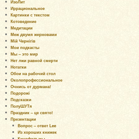
ИзоЛит
Иррациональное
Картинки с текстом
Котоведение
Медитации
Меж двумя жерновами
Мій Чернігів
Мои подкасты
Мы – это мир
Нет лжи равной смерти
Нотатки
Обои на рабочий стол
Околопрофессиональное
Очнись от дурмана!
Подорожі
Подсказки
ПолуШУТя
Праздник – це свято!
Презентации
Вопрос – ответ Lee
Из хороших книжек
Кинофильмы