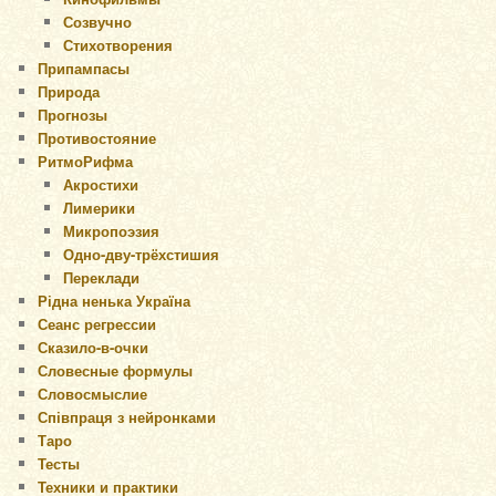
Созвучно
Стихотворения
Припампасы
Природа
Прогнозы
Противостояние
РитмоРифма
Акростихи
Лимерики
Микропоэзия
Одно-дву-трёхстишия
Переклади
Рідна ненька Україна
Сеанс регрессии
Сказило-в-очки
Словесные формулы
Словосмыслие
Співпраця з нейронками
Таро
Тесты
Техники и практики