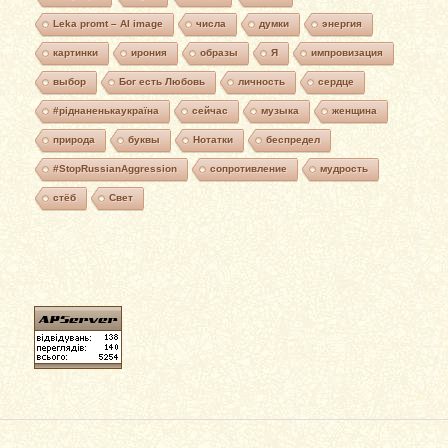
Leka promt – AI image
числа
думки
энергия
картинки
ирония
образы
Я
импровизация
выбор
Бог есть Любовь
личность
сердце
#ріднаненькаукраїна
сейчас
музыка
женщина
природа
буквы
Нотатки
беспредел
#StopRussianAggression
сопротивление
мудрость
стёб
Свет