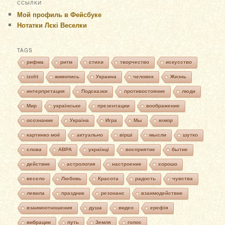
ССЫЛКИ
Мой профиль в Фейсбуке
Нотатки Лєкі Веселки
TAGS
рифма
ритм
стихи
творчество
искусство
izolit
живопись
Украина
человек
Жизнь
интерпретация
Подсказки
противостояние
люди
Мир
українське
презентации
воображение
осознание
Україна
Игра
Мы
юмор
картинко моё
актуально
вірші
мысли
шутко
слова
АВРА
українці
восприятие
бытие
действие
астрология
настроение
хорошо
весело
Любовь
Красота
радость
чувства
левила
праздник
резонанс
взаимодействие
взаимоотношения
душа
видео
ерефія
вибрации
путь
Земля
голос