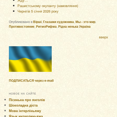
Жду…
Рашистському окупанту (намовляння)
Чернігів 5 січня 2026 року
Опубликовано в
Вірші
,
Глазами художника
,
Мы - это мир
,
Противостояние
,
РитмоРифма
,
Рідна ненька Україна
вверх
ПОДПИСАТЬСЯ через e-mail
НОВОЕ НА САЙТЕ
Пісенька про янголів
Шоколадна дієта
Мова інтерліньяжу
Язык интерлиньяжа