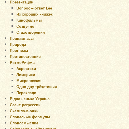
Презентации
Вопрос – ответ Lee
Из хороших книжек
Кинофильмы
Созвучно
Стихотворения
Припампасы
Природа
Прогнозы
Противостояние
РитмоРифма
Акростихи
Лимерики
Микропоэзия
Одно-дву-трёхстишия
Переклади
Рідна ненька Україна
Сеанс регрессии
Сказило-в-очки
Словесные формулы
Словосмыслие
Співпраця з нейронками