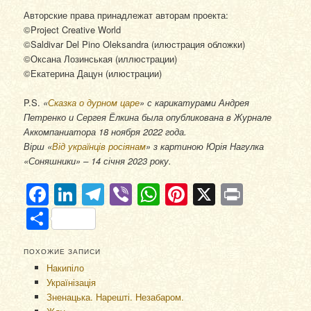
Авторские права принадлежат авторам проекта:
©Project Creative World
©Saldivar Del Pino Oleksandra (илюстрация обложки)
©Оксана Лозинськая (иллюстрации)
©Екатерина Дацун (илюстрации)
P.S.
«
Сказка о дурном царе
» с карикатурами Андрея
Петренко и Сергея Ёлкина была опубликована в Журнале
Аккомпаниатора 18 ноября 2022 года.
Вірш «
Від українців росіянам
» з картиною Юрія Нагулка
«Соняшники» – 14 січня 2023 року.
Facebook
LinkedIn
Telegram
Viber
WhatsApp
Pinterest
X
Print
Отправить
ПОХОЖИЕ ЗАПИСИ
Накипіло
Українізація
Зненацька. Нарешті. Незабаром.