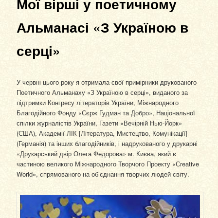
Мої вірші у поетичному
Альманасі «З Україною в
серці»
У червні цього року я отримала свої примірники друкованого
Поетичного Альманаху «З Україною в серці», виданого за
підтримки Конгресу літераторів України, Міжнародного
Благодійного Фонду «Сєрж Гудман та Добро», Національної
спілки журналістів України, Газети «Вечірній Нью-Йорк»
(США), Академії ЛІК [Література, Мистецтво, Комунікації]
(Германія) та інших благодійників, і надрукованого у друкарні
«Друкарський двір Олега Федорова» м. Києва, який є
частиною великого Міжнародного Творчого Проекту «Сreative
World», спрямованого на об’єднання творчих людей світу.