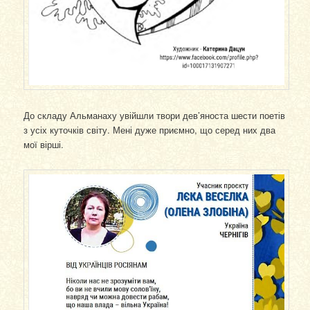
До складу Альманаху увійшли твори дев’яноста шести поетів
з усіх куточків світу. Мені дуже приємно, що серед них два
мої вірші.