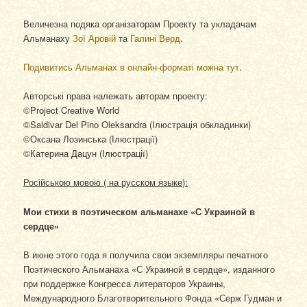
Величезна подяка організаторам Проекту та укладачам
Альманаху
Зої Аровій
та
Галині Верд
.
Подивитись Альманах в онлайн-форматі можна тут
.
Авторські права належать авторам проекту:
©Project Creative World
©Saldivar Del Pino Oleksandra (Ілюстрація обкладинки)
©Оксана Лозинська (Ілюстрації)
©Катерина Дацун (Ілюстрації)
Російською мовою ( на русском языке):
Мои стихи в поэтическом альманахе «С Украиной в
сердце»
В июне этого года я получила свои экземпляры печатного
Поэтического Альманаха «С Украиной в сердце», изданного
при поддержке Конгресса литераторов Украины,
Международного Благотворительного Фонда «Серж Гудман и