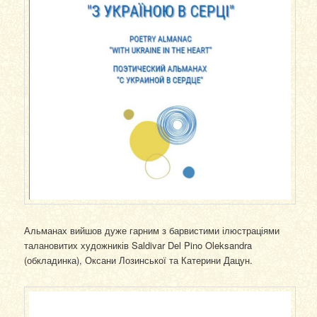
Альманах вийшов дуже гарним з барвистими ілюстраціями
талановитих художників Saldivar Del Pino Oleksandra
(обкладинка), Оксани Лозинської та Катерини Дацун.