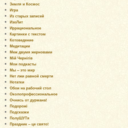
Земля и Космос
Игра
Из старых записей
ИзоЛит
Иррациональное
Картинки с текстом
Котоведение
Медитации
Меж двумя жерновами
Мій Чернігів
Мои подкасты
Мы – это мир
Нет лжи равной смерти
Нотатки
Обои на рабочий стол
Околопрофессиональное
Очнись от дурмана!
Подорожі
Подсказки
ПолуШУТя
Праздник – це свято!