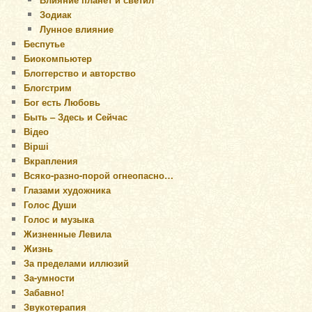
Зодиак
Лунное влияние
Беспутье
Биокомпьютер
Блоггерство и авторство
Блогстрим
Бог есть Любовь
Быть – Здесь и Сейчас
Відео
Вірші
Вкрапления
Всяко-разно-порой огнеопасно…
Глазами художника
Голос Души
Голос и музыка
Жизненные Левила
Жизнь
За пределами иллюзий
За-умности
Забавно!
Звукотерапия