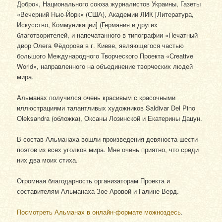
Добро», Национального союза журналистов Украины, Газеты
«Вечерний Нью-Йорк» (США), Академии ЛИК [Литература,
Искусство, Коммуникации] (Германия и других
благотворителей, и напечатанного в типографии «Печатный
двор Олега Фёдорова в г. Киеве, являющегося частью
большого Международного Творческого Проекта «Сreative
World», направленного на объединение творческих людей
мира.
Альманах получился очень красивым с красочными
иллюстрациями талантливых художников Saldivar Del Pino
Oleksandra (обложка), Оксаны Лозинской и Екатерины Дацун.
В состав Альманаха вошли произведения девяноста шести
поэтов из всех уголков мира. Мне очень приятно, что среди
них два моих стиха.
Огромная благодарность организаторам Проекта и
составителям Альманаха Зое Аровой и Галине Верд.
Посмотреть Альманах в онлайн-формате можноздесь
.