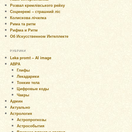
Розвал кремлівського рейху
Соцмережі – страшний ліс
Колискова лічилка
Рима та ритм
Рифма и Ритм
Об Искусственном Интеллекте
РУБРИКИ
Leka promt – AI image
АВРА
Глифы
Лекадарики
Тонкие тела
Цифровые коды
Чакры
Админ
Актуально
Астрология
Астропрогнозы
Астрособытия
Влияние планет и светил