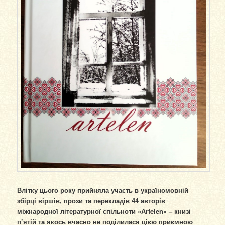
Влітку цього року прийняла участь в україномовній
збірці віршів, прози та перекладів 44 авторів
міжнародної літературної спільноти «Аrtelen» – книзі
п’ятій та якось вчасно не поділилася цією приємною