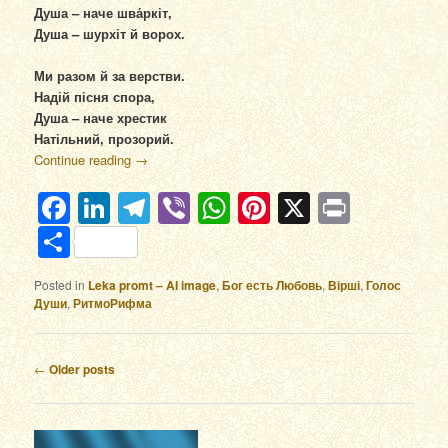
Душа – наче шва́ркіт,
Душа – шурхіт й ворох.
Ми разом й за верстви.
Надій пісня спора,
Душа – наче хрестик
Натільний, прозорий.
Continue reading
→
Facebook
LinkedIn
Telegram
Viber
WhatsApp
Pinterest
X
Print
Отправить
Posted in
Leka promt – AI image
,
Бог есть Любовь
,
Вірші
,
Голос
Души
,
РитмоРифма
Post navigation
←
Older posts