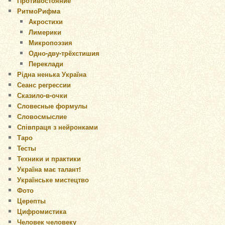
Противостояние
РитмоРифма
Акростихи
Лимерики
Микропоэзия
Одно-дву-трёхстишия
Переклади
Рідна ненька Україна
Сеанс регрессии
Сказило-в-очки
Словесные формулы
Словосмыслие
Співпраця з нейронками
Таро
Тесты
Техники и практики
Україна має талант!
Українське мистецтво
Фото
Церепты
Цифромистика
Человек человеку