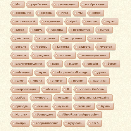
Мир
українське
презентации
воображение
осознание
Україна
Игра
Мы
юмор
картинко моё
актуально
вірші
мысли
шутко
слова
АВРА
українці
восприятие
бытие
действие
астрология
настроение
хорошо
весело
Любовь
Красота
радость
чувства
левила
праздник
резонанс
взаимодействие
взаимоотношения
душа
видео
ерефія
Земля
вибрации
путь
Leka promt – AI image
думки
голос
числа
энергия
ирония
картинки
импровизация
образы
Я
Бог есть Любовь
выбор
личность
сердце
#ріднаненькаукраїна
природа
сейчас
музыка
женщина
буквы
Нотатки
беспредел
#StopRussianAggression
эмоции
сопротивление
мудрость
стёб