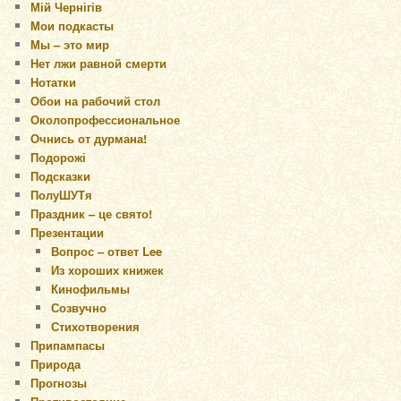
Мій Чернігів
Мои подкасты
Мы – это мир
Нет лжи равной смерти
Нотатки
Обои на рабочий стол
Околопрофессиональное
Очнись от дурмана!
Подорожі
Подсказки
ПолуШУТя
Праздник – це свято!
Презентации
Вопрос – ответ Lee
Из хороших книжек
Кинофильмы
Созвучно
Стихотворения
Припампасы
Природа
Прогнозы