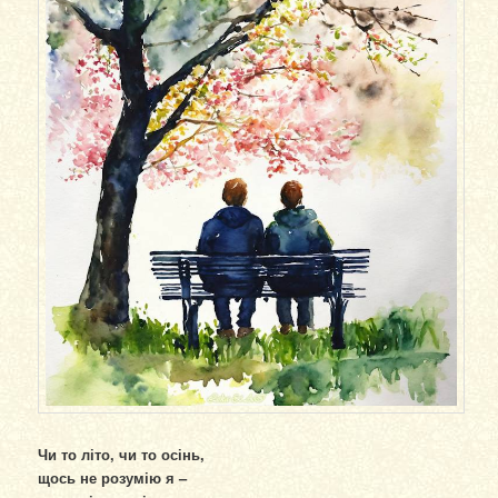
Чи то літо, чи то осінь,
щось не розумію я –