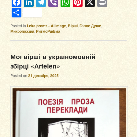
Facebook
LinkedIn
Telegram
Viber
WhatsApp
Pinterest
X
Print
Отправить
Posted in
Leka promt – AI image
,
Вірші
,
Голос Души
,
Микропоэзия
,
РитмоРифма
Мої вірші в україномовній
збірці «Аrtelen»
Posted on
21 декабря, 2025