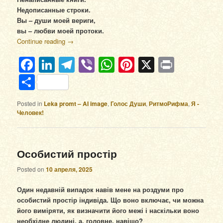
Недописанные строки.
Вы – души моей вериги,
вы – любви моей протоки.
Continue reading
→
Facebook
LinkedIn
Telegram
Viber
WhatsApp
Pinterest
X
Print
Отправить
Posted in
Leka promt – AI image
,
Голос Души
,
РитмоРифма
,
Я -
Человек!
Особистий простір
Posted on
10 апреля, 2025
Один недавній випадок навів мене на роздуми про
особистий простір індивіда. Що воно включає, чи можна
його виміряти, як визначити його межі і наскільки воно
необхідне людині, а, головне, навіщо?