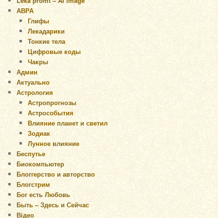
Leka promt – AI image
АВРА
Глифы
Лекадарики
Тонкие тела
Цифровые коды
Чакры
Админ
Актуально
Астрология
Астропрогнозы
Астрособытия
Влияние планет и светил
Зодиак
Лунное влияние
Беспутье
Биокомпьютер
Блоггерство и авторство
Блогстрим
Бог есть Любовь
Быть – Здесь и Сейчас
Відео