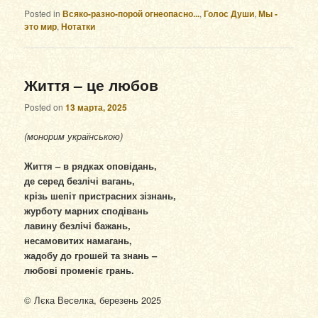
Posted in
Всяко-разно-порой огнеопасно...
,
Голос Души
,
Мы -
это мир
,
Нотатки
Життя – це любов
Posted on
13 марта, 2025
(монорим українською)
Життя – в рядках оповідань,
де серед безлічі вагань,
крізь шепіт пристрасних зізнань,
журботу марних сподівань
лавину безлічі бажань,
несамовитих намагань,
жадобу до грошей та знань –
любові променіє грань.
© Лєка Веселка, березень 2025