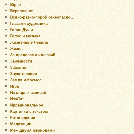
Вірші
Вкрапления
Всяко-разно-порой огнеопасно…
Глазами художника
Голос Души
Голос и музыка
Жизненные Левила
Жизнь
За пределами иллюзий
За-умности
Забавно!
Звукотерапия
Земля и Космос
Игра
Из старых записей
ИзоЛит
Иррациональное
Картинки с текстом
Котоведение
Медитации
Меж двумя жерновами