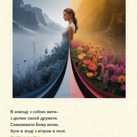
В злагоді з собою жити–
з долею своєй дружити.
Схвалювати Божу волю,
бути в згоді з вітром в полі.