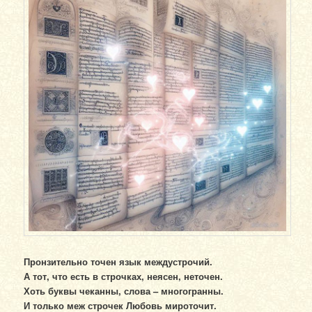
Пронзительно точен язык междустрочий.
А тот, что есть в строчках, неясен, неточен.
Хоть буквы чеканны, слова – многогранны.
И только меж строчек Любовь мироточит.