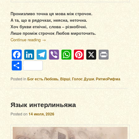
Пронизливо точна ця мова між строчок.
А та, що в рядочках, неясна, неточна.
Хоч букви етнічні, слова – різнобічні.
Лише проміж строчок Любов мироточить.
Continue reading
→
Facebook
LinkedIn
Telegram
Viber
WhatsApp
Pinterest
X
Print
Отправить
Posted in
Бог есть Любовь
,
Вірші
,
Голос Души
,
РитмоРифма
Язык интерлиньяжа
Posted on
14 июля, 2026