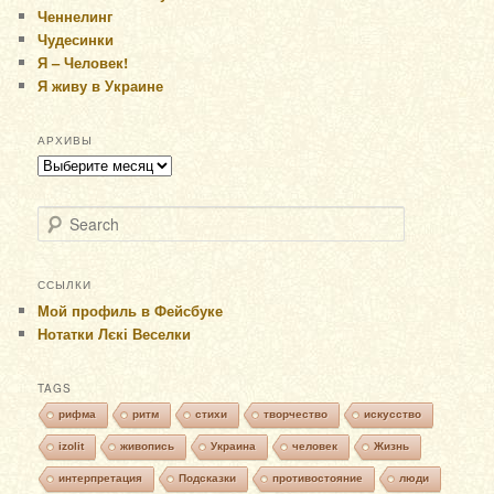
Ченнелинг
Чудесинки
Я – Человек!
Я живу в Украине
АРХИВЫ
Архивы
Search
ССЫЛКИ
Мой профиль в Фейсбуке
Нотатки Лєкі Веселки
TAGS
рифма
ритм
стихи
творчество
искусство
izolit
живопись
Украина
человек
Жизнь
интерпретация
Подсказки
противостояние
люди