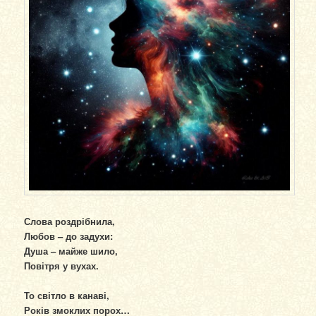
Слова роздрібнила,
Любов – до задухи:
Душа – майже шило,
Повітря у вухах.
То світло в канаві,
Років змоклих порох…