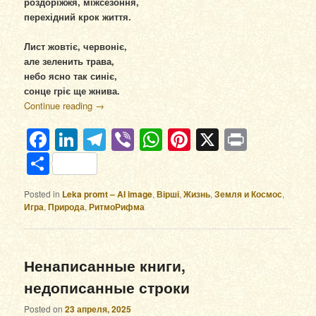
роздоріжжя, міжсезоння,
перехідний крок життя.
Лист жовтіє, червоніє,
але зеленить трава,
небо ясно так синіє,
сонце гріє ще жнива.
Continue reading
→
Facebook
LinkedIn
Telegram
Viber
WhatsApp
Pinterest
X
Print
Отправить
Posted in
Leka promt – AI image
,
Вірші
,
Жизнь
,
Земля и Космос
,
Игра
,
Природа
,
РитмоРифма
Ненаписанные книги,
недописанные строки
Posted on
23 апреля, 2025