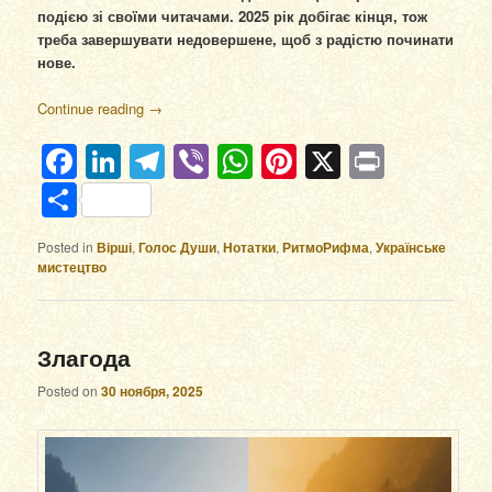
подією зі своїми читачами. 2025 рік добігає кінця, тож
треба завершувати недовершене, щоб з радістю починати
нове.
Continue reading
→
Facebook
LinkedIn
Telegram
Viber
WhatsApp
Pinterest
X
Print
Отправить
Posted in
Вірші
,
Голос Души
,
Нотатки
,
РитмоРифма
,
Українське
мистецтво
Злагода
Posted on
30 ноября, 2025