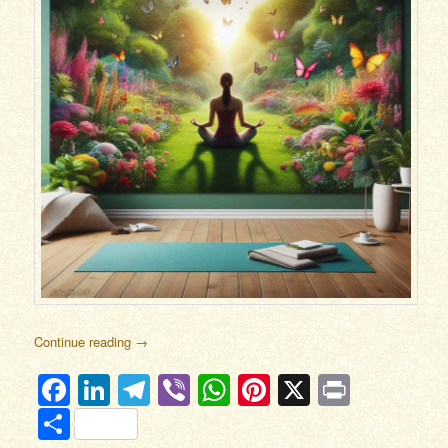
Continue reading
→
Facebook
LinkedIn
Telegram
Viber
WhatsApp
Pinterest
X
Print
Отправить