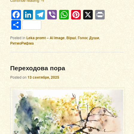
Continue reading
→
Facebook
LinkedIn
Telegram
Viber
WhatsApp
Pinterest
X
Print
Отправить
Posted in
Leka promt – AI image
,
Вірші
,
Голос Души
,
РитмоРифма
Переходова пора
Posted on
13 сентября, 2025