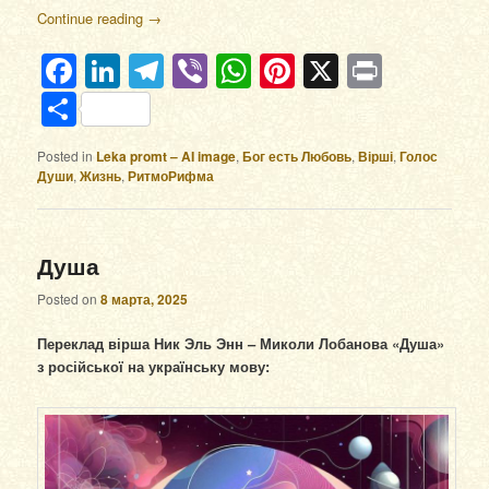
Continue reading
→
Facebook
LinkedIn
Telegram
Viber
WhatsApp
Pinterest
X
Print
Отправить
Posted in
Leka promt – AI image
,
Бог есть Любовь
,
Вірші
,
Голос
Души
,
Жизнь
,
РитмоРифма
Душа
Posted on
8 марта, 2025
Переклад вірша Ник Эль Энн – Миколи Лобанова «Душа»
з російської на українську мову: