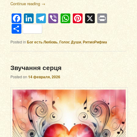
Continue reading
→
Facebook
LinkedIn
Telegram
Viber
WhatsApp
Pinterest
X
Print
Отправить
Posted in
Бог есть Любовь
,
Голос Души
,
РитмоРифма
Звучання серця
Posted on
14 февраля, 2026