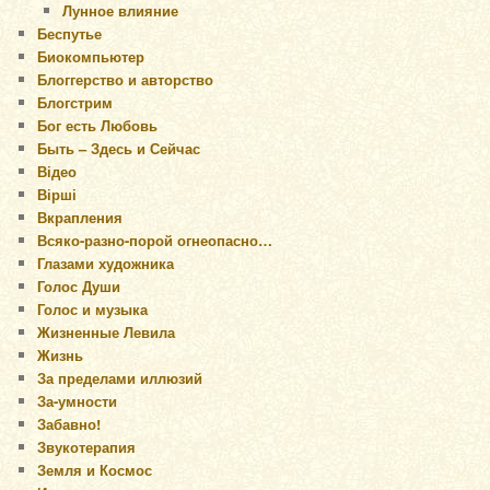
Лунное влияние
Беспутье
Биокомпьютер
Блоггерство и авторство
Блогстрим
Бог есть Любовь
Быть – Здесь и Сейчас
Відео
Вірші
Вкрапления
Всяко-разно-порой огнеопасно…
Глазами художника
Голос Души
Голос и музыка
Жизненные Левила
Жизнь
За пределами иллюзий
За-умности
Забавно!
Звукотерапия
Земля и Космос