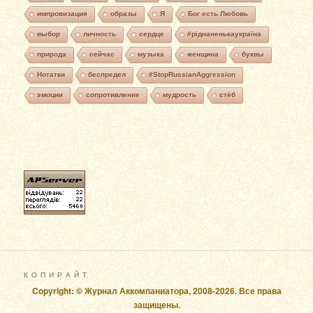
импровизация
образы
Я
Бог есть Любовь
выбор
личность
сердце
#ріднаненькаукраїна
природа
сейчас
музыка
женщина
буквы
Нотатки
беспредел
#StopRussianAggression
эмоции
сопротивление
мудрость
стёб
К О П И Р А Й Т
Copyright: © Журнал Аккомпаниатора, 2008-2026. Все права
защищены.