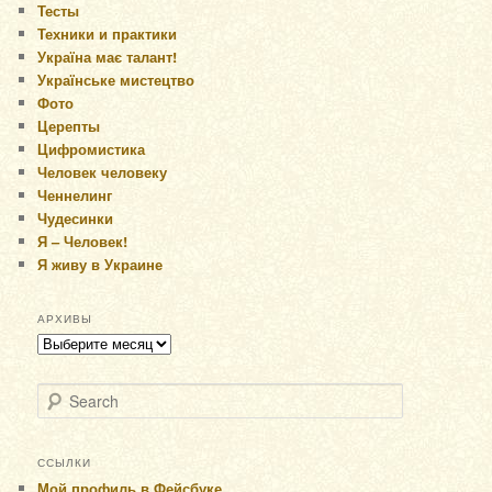
Тесты
Техники и практики
Україна має талант!
Українське мистецтво
Фото
Церепты
Цифромистика
Человек человеку
Ченнелинг
Чудесинки
Я – Человек!
Я живу в Украине
АРХИВЫ
Архивы
Search
ССЫЛКИ
Мой профиль в Фейсбуке