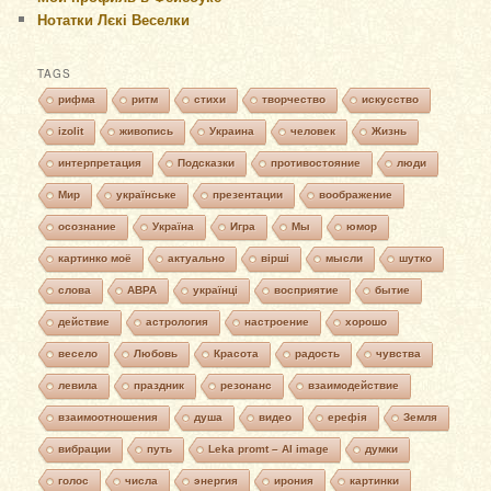
Нотатки Лєкі Веселки
TAGS
рифма
ритм
стихи
творчество
искусство
izolit
живопись
Украина
человек
Жизнь
интерпретация
Подсказки
противостояние
люди
Мир
українське
презентации
воображение
осознание
Україна
Игра
Мы
юмор
картинко моё
актуально
вірші
мысли
шутко
слова
АВРА
українці
восприятие
бытие
действие
астрология
настроение
хорошо
весело
Любовь
Красота
радость
чувства
левила
праздник
резонанс
взаимодействие
взаимоотношения
душа
видео
ерефія
Земля
вибрации
путь
Leka promt – AI image
думки
голос
числа
энергия
ирония
картинки