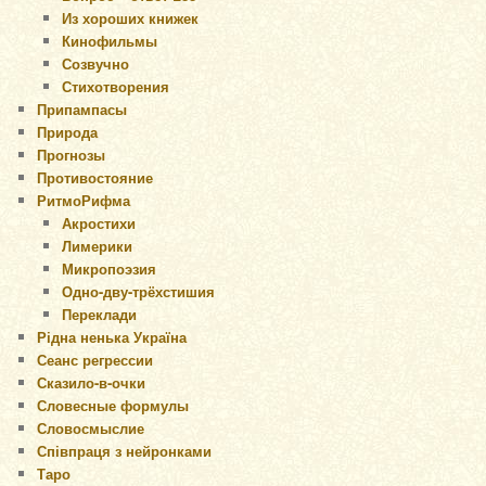
Из хороших книжек
Кинофильмы
Созвучно
Стихотворения
Припампасы
Природа
Прогнозы
Противостояние
РитмоРифма
Акростихи
Лимерики
Микропоэзия
Одно-дву-трёхстишия
Переклади
Рідна ненька Україна
Сеанс регрессии
Сказило-в-очки
Словесные формулы
Словосмыслие
Співпраця з нейронками
Таро