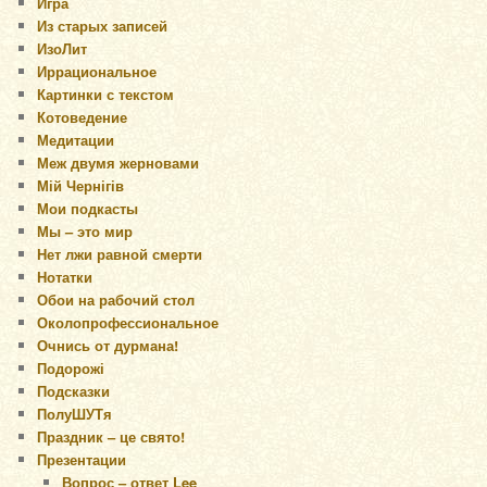
Игра
Из старых записей
ИзоЛит
Иррациональное
Картинки с текстом
Котоведение
Медитации
Меж двумя жерновами
Мій Чернігів
Мои подкасты
Мы – это мир
Нет лжи равной смерти
Нотатки
Обои на рабочий стол
Околопрофессиональное
Очнись от дурмана!
Подорожі
Подсказки
ПолуШУТя
Праздник – це свято!
Презентации
Вопрос – ответ Lee