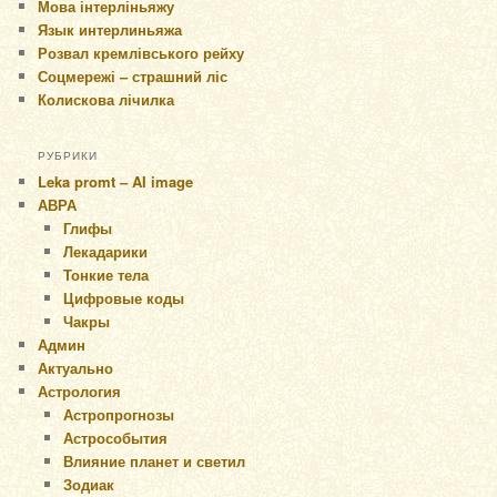
Мова інтерліньяжу
Язык интерлиньяжа
Розвал кремлівського рейху
Соцмережі – страшний ліс
Колискова лічилка
РУБРИКИ
Leka promt – AI image
АВРА
Глифы
Лекадарики
Тонкие тела
Цифровые коды
Чакры
Админ
Актуально
Астрология
Астропрогнозы
Астрособытия
Влияние планет и светил
Зодиак