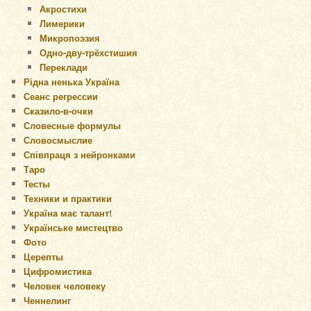
Акростихи
Лимерики
Микропоэзия
Одно-дву-трёхстишия
Переклади
Рідна ненька Україна
Сеанс регрессии
Сказило-в-очки
Словесные формулы
Словосмыслие
Співпраця з нейронками
Таро
Тесты
Техники и практики
Україна має талант!
Українське мистецтво
Фото
Церепты
Цифромистика
Человек человеку
Ченнелинг