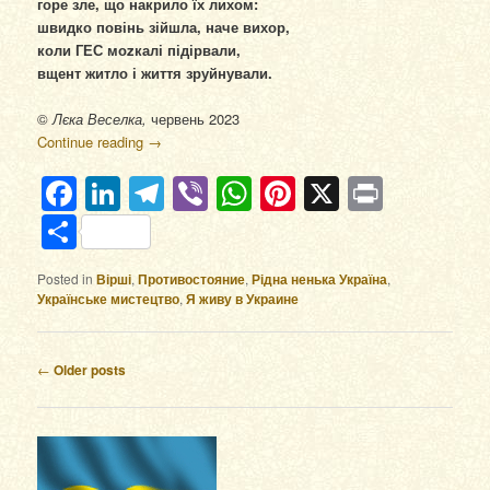
горе зле, що накрило їх лихом:
швидко повінь зійшла, наче вихор,
коли ГЕС моzкалі підірвали,
вщент житло і життя зруйнували.
©
Лєка Веселка,
червень 2023
Continue reading
→
Facebook
LinkedIn
Telegram
Viber
WhatsApp
Pinterest
X
Print
Отправить
Posted in
Вірші
,
Противостояние
,
Рідна ненька Україна
,
Українське мистецтво
,
Я живу в Украине
Post navigation
←
Older posts