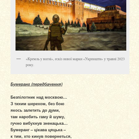
«Кремль у вогні», ескіз нової марки «Укрпошти» у травні 2023
року.
Бумеранг (передбачення)
Безпілотник над москвою…
З тихим шерехом, без бою
якось залетить до думи,
там наробить гаму й шуму,
гучно вибухнув зненацька…
Бумеранг – цікава цяцька –
к тим, хто кинув повернеться,