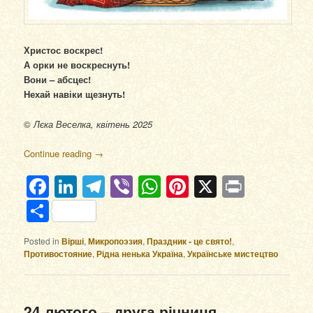
Христос воскрес!
А орки не воскреснуть!
Вони – абсцес!
Нехай навіки щезнуть!
©
Лєка Веселка, квітень 2025
Continue reading
→
Facebook
LinkedIn
Telegram
Viber
WhatsApp
Pinterest
X
Print
Отправить
Posted in
Вірші
,
Микропоэзия
,
Праздник - це свято!
,
Противостояние
,
Рідна ненька Україна
,
Українське мистецтво
24 лютого – друга річниця