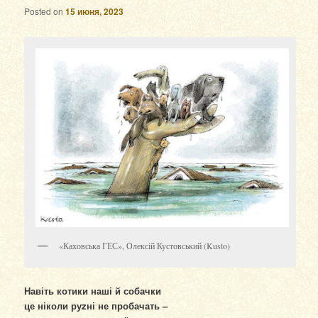
Posted on
15 июня, 2023
«Каховська ГЕС», Олексій Кустовський (Kusto)
Навіть котики наші й собачки
це ніколи руzні не пробачать –