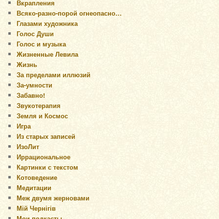
Вкрапления
Всяко-разно-порой огнеопасно…
Глазами художника
Голос Души
Голос и музыка
Жизненные Левила
Жизнь
За пределами иллюзий
За-умности
Забавно!
Звукотерапия
Земля и Космос
Игра
Из старых записей
ИзоЛит
Иррациональное
Картинки с текстом
Котоведение
Медитации
Меж двумя жерновами
Мій Чернігів
Мои подкасты