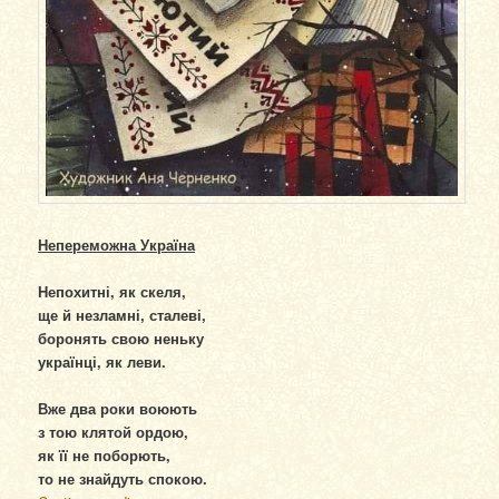
Непереможна Україна
Непохитні, як скеля,
ще й незламні, сталеві,
боронять свою неньку
українці, як леви.
Вже два роки воюють
з тою клятой ордою,
як її не поборють,
то не знайдуть спокою.