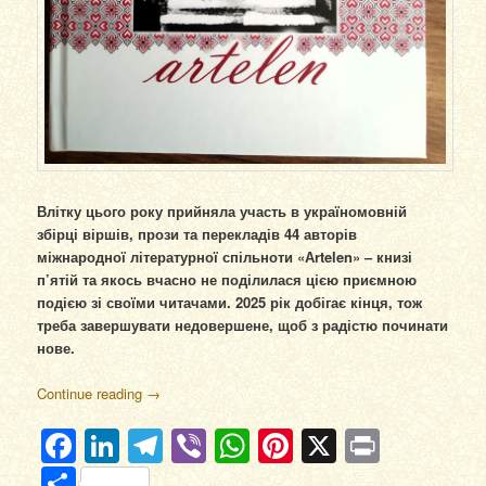
Влітку цього року прийняла участь в україномовній
збірці віршів, прози та перекладів 44 авторів
міжнародної літературної спільноти «Аrtelen» – книзі
п’ятій та якось вчасно не поділилася цією приємною
подією зі своїми читачами. 2025 рік добігає кінця, тож
треба завершувати недовершене, щоб з радістю починати
нове.
Continue reading
→
Facebook
LinkedIn
Telegram
Viber
WhatsApp
Pinterest
X
Print
Отправить