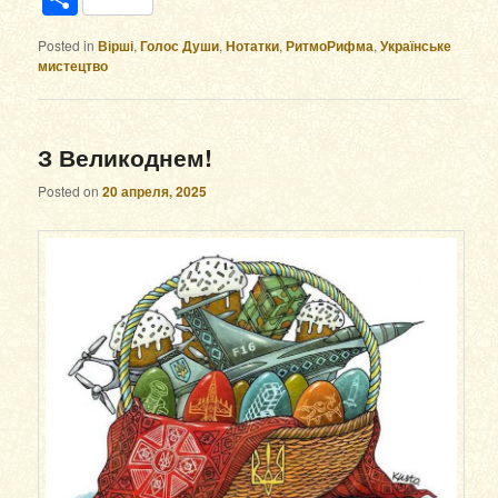
Posted in
Вірші
,
Голос Души
,
Нотатки
,
РитмоРифма
,
Українське
мистецтво
З Великоднем!
Posted on
20 апреля, 2025