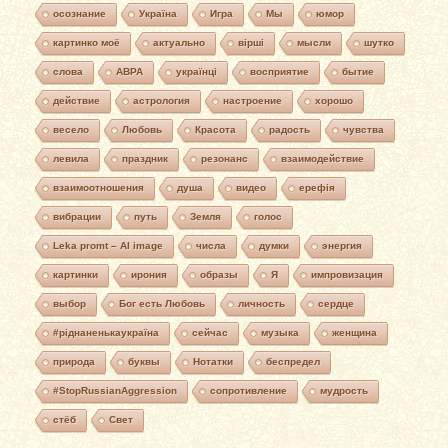
осознание
Україна
Игра
Мы
юмор
картинко моё
актуально
вірші
мысли
шутко
слова
АВРА
українці
восприятие
бытие
действие
астрология
настроение
хорошо
весело
Любовь
Красота
радость
чувства
левила
праздник
резонанс
взаимодействие
взаимоотношения
душа
видео
ерефія
вибрации
путь
Земля
голос
Leka promt – AI image
числа
думки
энергия
картинки
ирония
образы
Я
импровизация
выбор
Бог есть Любовь
личность
сердце
#ріднаненькаукраїна
сейчас
музыка
женщина
природа
буквы
Нотатки
беспредел
#StopRussianAggression
сопротивление
мудрость
стёб
Свет