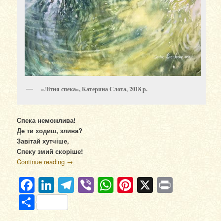
«Літня спека», Катерина Слота, 2018 р.
Спека неможлива!
Де ти ходиш, злива?
Завітай хутчіше,
Спеку змий скоріше!
Continue reading
→
Facebook
LinkedIn
Telegram
Viber
WhatsApp
Pinterest
X
Print
Отправить