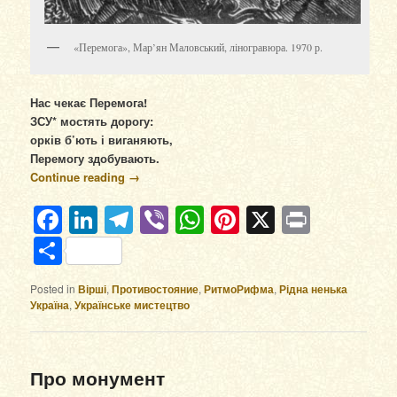
«Перемога», Мар’ян Маловський, ліногравюра. 1970 р.
Нас чекає Перемога!
ЗСУ* мостять дорогу:
орків б’ють і виганяють,
Перемогу здобувають.
Continue reading
→
Facebook
LinkedIn
Telegram
Viber
WhatsApp
Pinterest
X
Print
Отправить
Posted in
Вірші
,
Противостояние
,
РитмоРифма
,
Рідна ненька
Україна
,
Українське мистецтво
Про монумент