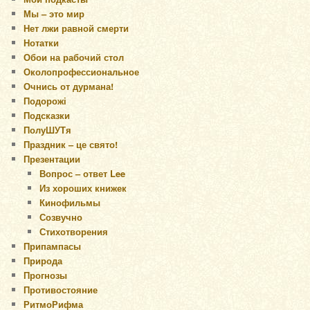
Мы – это мир
Нет лжи равной смерти
Нотатки
Обои на рабочий стол
Околопрофессиональное
Очнись от дурмана!
Подорожі
Подсказки
ПолуШУТя
Праздник – це свято!
Презентации
Вопрос – ответ Lee
Из хороших книжек
Кинофильмы
Созвучно
Стихотворения
Припампасы
Природа
Прогнозы
Противостояние
РитмоРифма