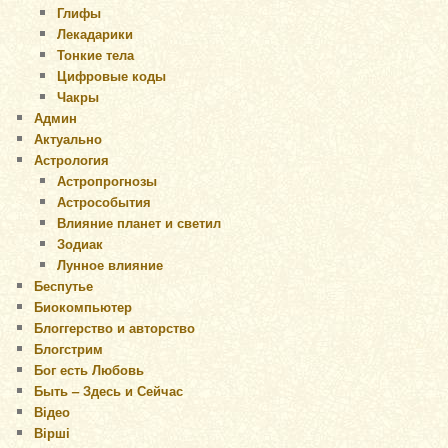
Глифы
Лекадарики
Тонкие тела
Цифровые коды
Чакры
Админ
Актуально
Астрология
Астропрогнозы
Астрособытия
Влияние планет и светил
Зодиак
Лунное влияние
Беспутье
Биокомпьютер
Блоггерство и авторство
Блогстрим
Бог есть Любовь
Быть – Здесь и Сейчас
Відео
Вірші