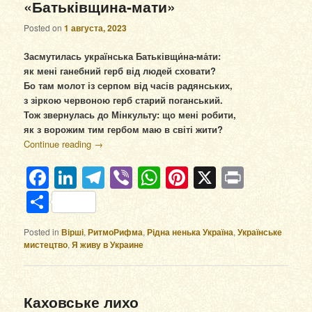
«Батьківщина-мати»
Posted on
1 августа, 2023
Засмутилась українська Батьківщи́на-ма́ти:
як мені ганебний герб від людей сховати?
Бо там молот із серпом від часів радянських,
з зіркою червоною герб старий поганський.
Тож звернулась до Мінкульту: що мені робити,
як з ворожим тим гербом маю в світі жити?
Continue reading
→
Facebook
LinkedIn
Telegram
Viber
WhatsApp
Pinterest
X
Print
Отправить
Posted in
Вірші
,
РитмоРифма
,
Рідна ненька Україна
,
Українське
мистецтво
,
Я живу в Украине
Каховське лихо