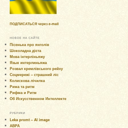
ПОДПИСАТЬСЯ через e-mail
НОВОЕ НА САЙТЕ
Пісенька про янголів
Шоколадна дієта
Мова інтерліньяжу
Язык интерлиньяжа
Розвал кремлівського рейху
Соцмережі – страшний ліс
Колискова лічилка
Рима та ритм
Рифма и Ритм
Об Искусственном Интеллекте
РУБРИКИ
Leka promt – AI image
АВРА