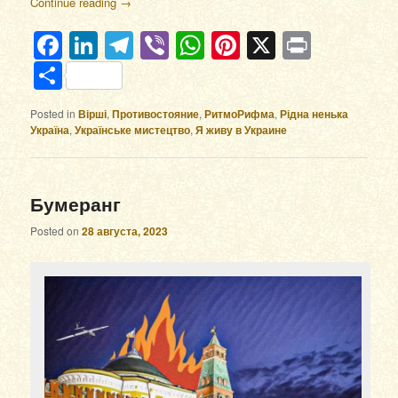
Continue reading
→
Facebook
LinkedIn
Telegram
Viber
WhatsApp
Pinterest
X
Print
Отправить
Posted in
Вірші
,
Противостояние
,
РитмоРифма
,
Рідна ненька
Україна
,
Українське мистецтво
,
Я живу в Украине
Бумеранг
Posted on
28 августа, 2023