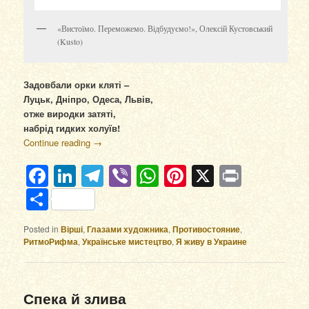
«Вистоїмо. Переможемо. Відбудуємо!», Олексій Кустовський
(Kusto)
Задовбали орки кляті –
Луцьк, Дніпро, Одеса, Львів,
отже виродки затяті,
набрід гидких холуїв!
Continue reading
→
Facebook
LinkedIn
Telegram
Viber
WhatsApp
Pinterest
X
Print
Отправить
Posted in
Вірші
,
Глазами художника
,
Противостояние
,
РитмоРифма
,
Українське мистецтво
,
Я живу в Украине
Спека й злива