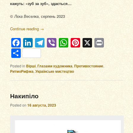
кажуть: «зуб за зуб», здається…
©
Лєка Веселка
, серпень 2023
Continue reading
→
Facebook
LinkedIn
Telegram
Viber
WhatsApp
Pinterest
X
Print
Отправить
Posted in
Вірші
,
Глазами художника
,
Противостояние
,
РитмоРифма
,
Українське мистецтво
Накипіло
Posted on
16 августа, 2023