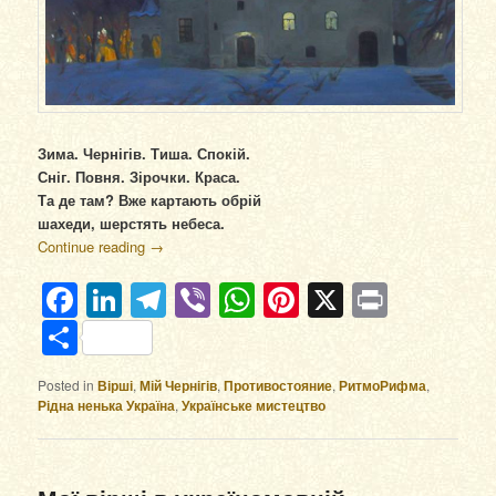
Зима. Чернігів. Тиша. Спокій.
Сніг. Повня. Зірочки. Краса.
Та де там? Вже картають обрій
шахеди, шерстять небеса.
Continue reading
→
Facebook
LinkedIn
Telegram
Viber
WhatsApp
Pinterest
X
Print
Отправить
Posted in
Вірші
,
Мій Чернігів
,
Противостояние
,
РитмоРифма
,
Рідна ненька Україна
,
Українське мистецтво