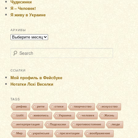
Чудесинки
Я – Человек!
Я живу в Украине
АРХИВЫ
Архивы
Search
ССЫЛКИ
Мой профиль в Фейсбуке
Нотатки Лєкі Веселки
TAGS
рифма
ритм
стихи
творчество
искусство
izolit
живопись
Украина
человек
Жизнь
интерпретация
Подсказки
противостояние
люди
Мир
українське
презентации
воображение