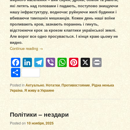
які летять над головами і падають, поступово знищуючи
нашу інфрастуктуру, водночас руйнуючи жилі будинки і
вбиваючи тамошніх мешканців. Кожен день наші воїни
проливають кров, зазнають поранень і гинуть,
відстоюючи крок за кроком клаптики української землі.
Але ворог все одно просувається. І кінця краю цьому не
видно.
Continue reading
→
Facebook
LinkedIn
Telegram
Viber
WhatsApp
Pinterest
X
Print
Отправить
Posted in
Актуально
,
Нотатки
,
Противостояние
,
Рідна ненька
Україна
,
Я живу в Украине
Політики – нездари
Posted on
10 ноября, 2025