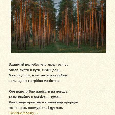
Зазви̔чай полюбляють люди осінь,
опале листя в купі, тихий дощ…
Мені б у літо, в ліс янтарних со̔сон,
коли ще не потрібен макінтош.
Хоч непотрібно нарікати на погоду,
та не люблю я вогкість і туман.
Хай сонця промінь – вічний дар природи
ясніє крізь похмурість і дурман.
Continue reading
→