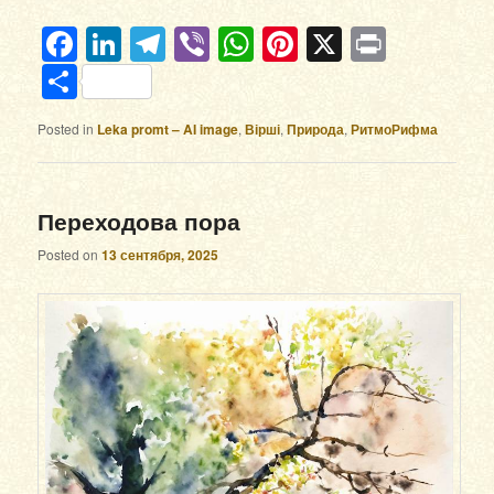
Facebook
LinkedIn
Telegram
Viber
WhatsApp
Pinterest
X
Print
Отправить
Posted in
Leka promt – AI image
,
Вірші
,
Природа
,
РитмоРифма
Переходова пора
Posted on
13 сентября, 2025