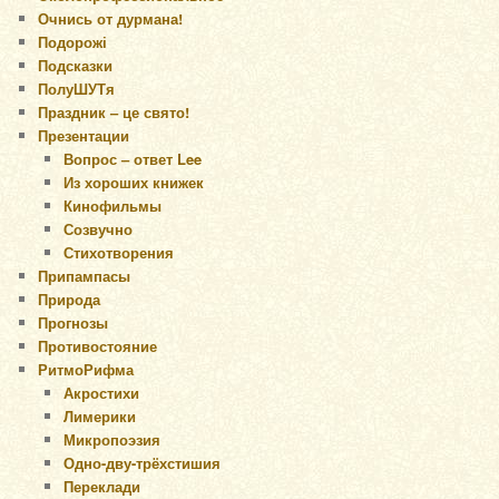
Очнись от дурмана!
Подорожі
Подсказки
ПолуШУТя
Праздник – це свято!
Презентации
Вопрос – ответ Lee
Из хороших книжек
Кинофильмы
Созвучно
Стихотворения
Припампасы
Природа
Прогнозы
Противостояние
РитмоРифма
Акростихи
Лимерики
Микропоэзия
Одно-дву-трёхстишия
Переклади