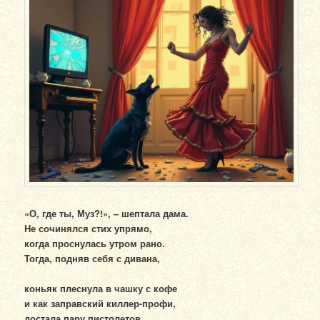
«О, где ты, Муз?!», – шептала дама.
Не сочинялся стих упрямо,
когда проснулась утром рано.
Тогда, подняв себя с дивана,
коньяк плеснула в чашку с кофе
и как заправский киллер-профи,
достала пару пистолетов,