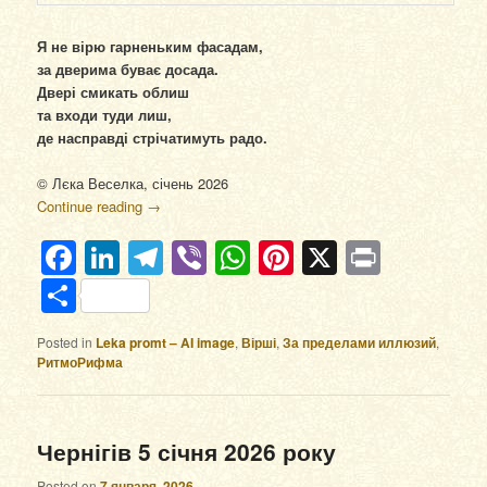
Я не вірю гарненьким фасадам,
за дверима буває досада.
Двері смикать облиш
та входи туди лиш,
де насправді стрічатимуть радо.
© Лєка Веселка, січень 2026
Continue reading
→
Facebook
LinkedIn
Telegram
Viber
WhatsApp
Pinterest
X
Print
Отправить
Posted in
Leka promt – AI image
,
Вірші
,
За пределами иллюзий
,
РитмоРифма
Чернігів 5 січня 2026 року
Posted on
7 января, 2026