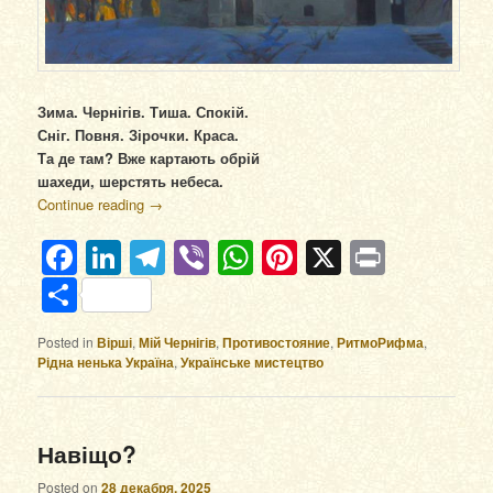
Зима. Чернігів. Тиша. Спокій.
Сніг. Повня. Зірочки. Краса.
Та де там? Вже картають обрій
шахеди, шерстять небеса.
Continue reading
→
Facebook
LinkedIn
Telegram
Viber
WhatsApp
Pinterest
X
Print
Отправить
Posted in
Вірші
,
Мій Чернігів
,
Противостояние
,
РитмоРифма
,
Рідна ненька Україна
,
Українське мистецтво
Навіщо?
Posted on
28 декабря, 2025