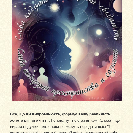
Все, що ви випромінюєте, формує вашу реальність,
хочете ви того чи ні.
І слова тут не є винятком. Слова – це
виражені думки, але слова не можуть передати всієї її
багатогранності, і часто її простий зміст. Їх виражений зміст