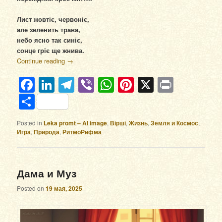
Лист жовтіє, червоніє,
але зеленить трава,
небо ясно так синіє,
сонце гріє ще жнива.
Continue reading
→
Facebook
LinkedIn
Telegram
Viber
WhatsApp
Pinterest
X
Print
Отправить
Posted in
Leka promt – AI image
,
Вірші
,
Жизнь
,
Земля и Космос
,
Игра
,
Природа
,
РитмоРифма
Дама и Муз
Posted on
19 мая, 2025