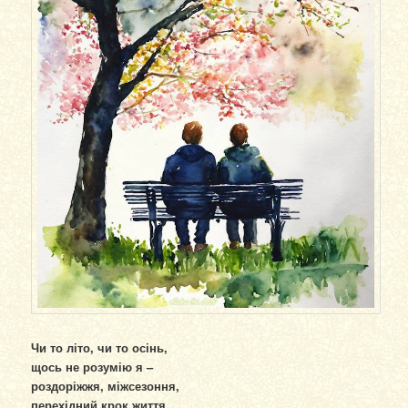
Чи то літо, чи то осінь,
щось не розумію я –
роздоріжжя, міжсезоння,
перехідний крок життя.