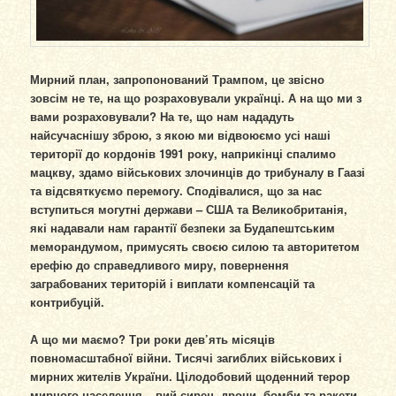
Мирний план, запропонований Трампом, це звісно
зовсім не те, на що розраховували українці. А на що ми з
вами розраховували? На те, що нам нададуть
найсучаснішу зброю, з якою ми відвоюємо усі наші
території до кордонів 1991 року, наприкінці спалимо
мацкву, здамо військових злочинців до трибуналу в Гаазі
та відсвяткуємо перемогу. Сподівалися, що за нас
вступиться могутні держави – США та Великобританія,
які надавали нам гарантії безпеки за Будапештським
меморандумом, примусять своєю силою та авторитетом
ерефію до справедливого миру, повернення
заграбованих територій і виплати компенсацій та
контрибуцій.
А що ми маємо? Три роки дев’ять місяців
повномасштабної війни. Тисячі загиблих військових і
мирних жителів України. Цілодобовий щоденний терор
мирного населення – вий сирен, дрони, бомби та ракети,