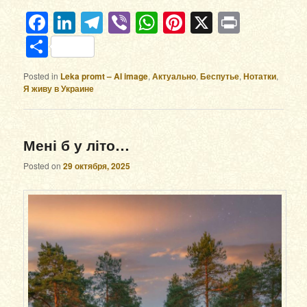
Facebook
LinkedIn
Telegram
Viber
WhatsApp
Pinterest
X
Print
Отправить
Posted in
Leka promt – AI image
,
Актуально
,
Беспутье
,
Нотатки
,
Я живу в Украине
Мені б у літо…
Posted on
29 октября, 2025