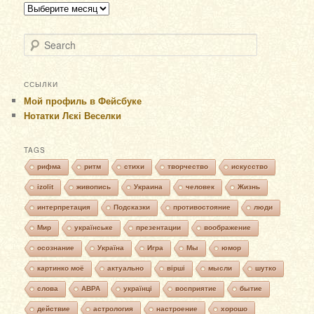
Архивы
Search
ССЫЛКИ
Мой профиль в Фейсбуке
Нотатки Лєкі Веселки
TAGS
рифма
ритм
стихи
творчество
искусство
izolit
живопись
Украина
человек
Жизнь
интерпретация
Подсказки
противостояние
люди
Мир
українське
презентации
воображение
осознание
Україна
Игра
Мы
юмор
картинко моё
актуально
вірші
мысли
шутко
слова
АВРА
українці
восприятие
бытие
действие
астрология
настроение
хорошо