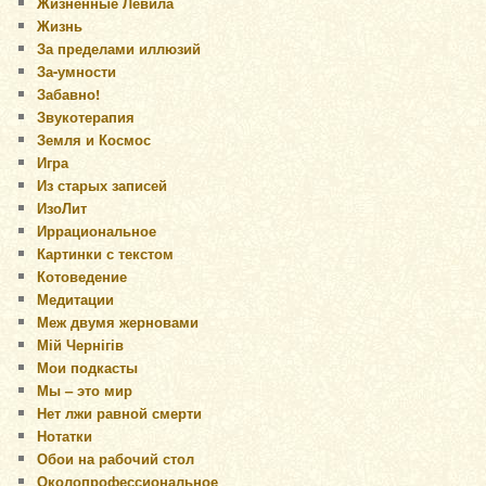
Жизненные Левила
Жизнь
За пределами иллюзий
За-умности
Забавно!
Звукотерапия
Земля и Космос
Игра
Из старых записей
ИзоЛит
Иррациональное
Картинки с текстом
Котоведение
Медитации
Меж двумя жерновами
Мій Чернігів
Мои подкасты
Мы – это мир
Нет лжи равной смерти
Нотатки
Обои на рабочий стол
Околопрофессиональное