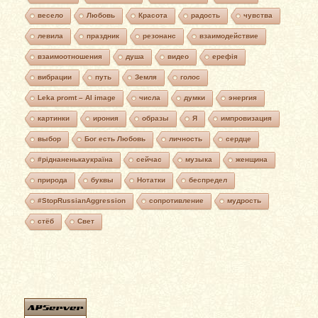
весело
Любовь
Красота
радость
чувства
левила
праздник
резонанс
взаимодействие
взаимоотношения
душа
видео
ерефія
вибрации
путь
Земля
голос
Leka promt – AI image
числа
думки
энергия
картинки
ирония
образы
Я
импровизация
выбор
Бог есть Любовь
личность
сердце
#ріднаненькаукраїна
сейчас
музыка
женщина
природа
буквы
Нотатки
беспредел
#StopRussianAggression
сопротивление
мудрость
стёб
Свет