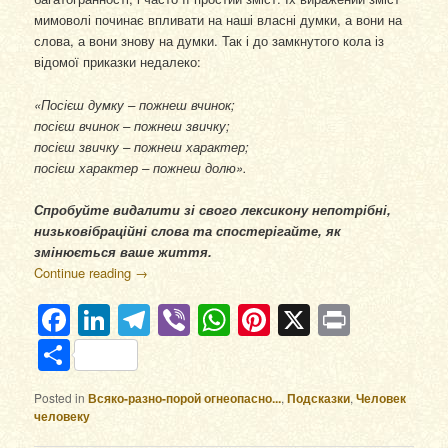
мимоволі починає впливати на наші власні думки, а вони на
слова, а вони знову на думки. Так і до замкнутого кола із
відомої приказки недалеко:
«Посієш думку – пожнеш вчинок;
посієш вчинок – пожнеш звичку;
посієш звичку – пожнеш характер;
посієш характер – пожнеш долю».
Спробуйте видалити зі свого лексикону непотрібні,
низьковібраційні слова та спостерігайте, як
змінюється ваше життя.
Continue reading
→
Facebook
LinkedIn
Telegram
Viber
WhatsApp
Pinterest
X
Print
Отправить
Posted in
Всяко-разно-порой огнеопасно...
,
Подсказки
,
Человек
человеку