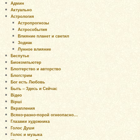
Админ
Актуально
Астрология
Астропрогнозы
Астрособытия
Влияние планет и светил
Зодиак
Лунное влияние
Беспутье
Биокомпьютер
Блоггерство и авторство
Блогстрим
Бог есть Любовь
Быть – Здесь и Сейчас
Відео
Вірші
Вкрапления
Всяко-разно-порой огнеопасно…
Глазами художника
Голос Души
Голос и музыка