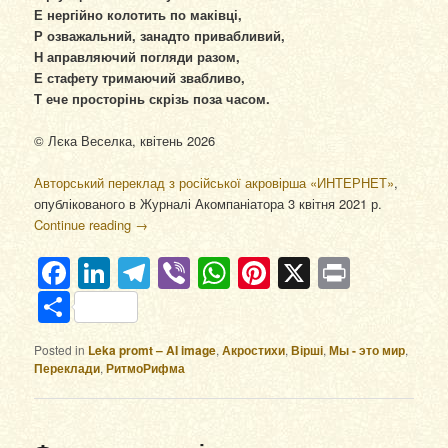
Е нергійно колотить по маківці,
Р озважальний, занадто привабливий,
Н аправляючий погляди разом,
Е стафету тримаючий звабливо,
Т ече просторінь скрізь поза часом.
© Лєка Веселка, квітень 2026
Авторський переклад з російської акровірша «ИНТЕРНЕТ»
,
опублікованого в Журналі Акомпаніатора 3 квітня 2021 р.
Continue reading
→
Facebook
LinkedIn
Telegram
Viber
WhatsApp
Pinterest
X
Print
Отправить
Posted in
Leka promt – AI image
,
Акростихи
,
Вірші
,
Мы - это мир
,
Переклади
,
РитмоРифма