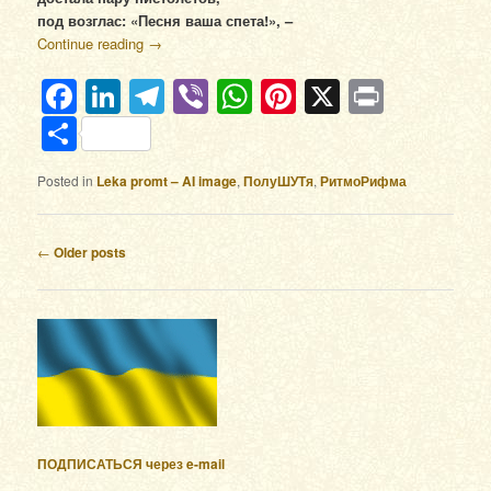
под возглас: «Песня ваша спета!», –
Continue reading
→
Facebook
LinkedIn
Telegram
Viber
WhatsApp
Pinterest
X
Print
Отправить
Posted in
Leka promt – AI image
,
ПолуШУТя
,
РитмоРифма
Post navigation
←
Older posts
ПОДПИСАТЬСЯ через e-mail