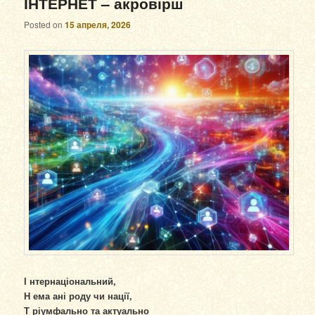
ІНТЕРНЕТ – акровірш
Posted on
15 апреля, 2026
І нтернаціональний,
Н ема ані роду чи нації,
Т ріумфально та актуально