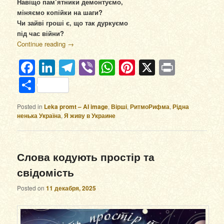
Навіщо пам’ятники демонтуємо,
міняємо копійки на шаги?
Чи зайві гроші є, що так дуркуємо
під час війни?
Continue reading
→
Facebook
LinkedIn
Telegram
Viber
WhatsApp
Pinterest
X
Print
Отправить
Posted in
Leka promt – AI image
,
Вірші
,
РитмоРифма
,
Рідна
ненька Україна
,
Я живу в Украине
Слова кодують простір та
свідомість
Posted on
11 декабря, 2025