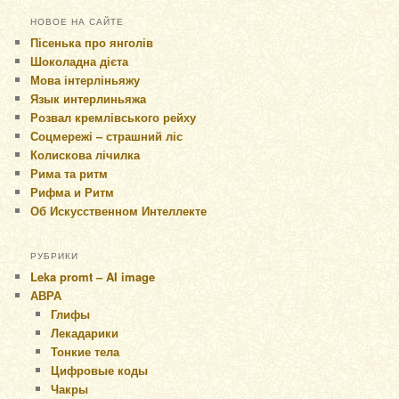
НОВОЕ НА САЙТЕ
Пісенька про янголів
Шоколадна дієта
Мова інтерліньяжу
Язык интерлиньяжа
Розвал кремлівського рейху
Соцмережі – страшний ліс
Колискова лічилка
Рима та ритм
Рифма и Ритм
Об Искусственном Интеллекте
РУБРИКИ
Leka promt – AI image
АВРА
Глифы
Лекадарики
Тонкие тела
Цифровые коды
Чакры