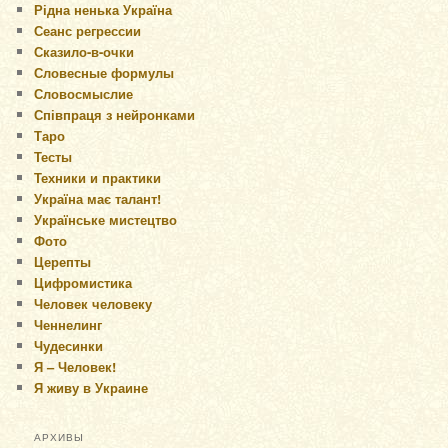
Рідна ненька Україна
Сеанс регрессии
Сказило-в-очки
Словесные формулы
Словосмыслие
Співпраця з нейронками
Таро
Тесты
Техники и практики
Україна має талант!
Українське мистецтво
Фото
Церепты
Цифромистика
Человек человеку
Ченнелинг
Чудесинки
Я – Человек!
Я живу в Украине
АРХИВЫ