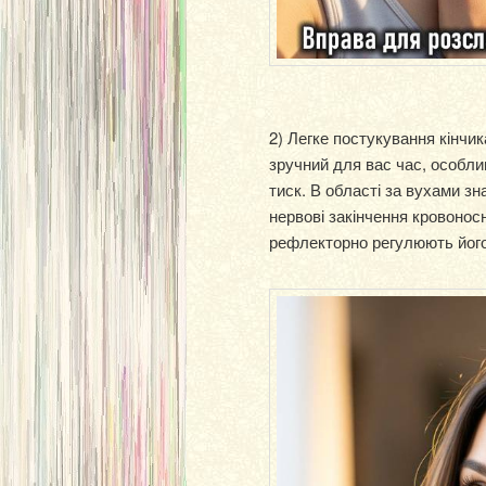
2) Легке постукування кінчи
зручний для вас час, особли
тиск. В області за вухами з
нервові закінчення кровонос
рефлекторно регулюють його 