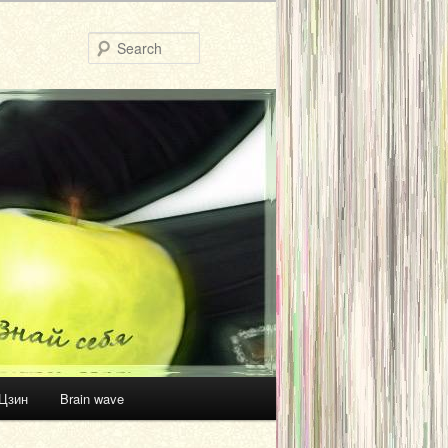
Search
Цзин
Brain wave