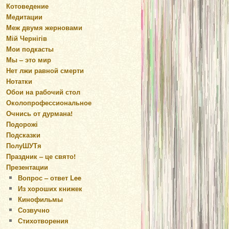
Котоведение
Медитации
Меж двумя жерновами
Мій Чернігів
Мои подкасты
Мы – это мир
Нет лжи равной смерти
Нотатки
Обои на рабочий стол
Околопрофессиональное
Очнись от дурмана!
Подорожі
Подсказки
ПолуШУТя
Праздник – це свято!
Презентации
Вопрос – ответ Lee
Из хороших книжек
Кинофильмы
Созвучно
Стихотворения