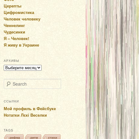
Церепты
Цифромистика
Человек человеку
Ченнелинг
Чудесинки
Я – Человек!
Я живу в Украине
АРХИВЫ
Архивы
Search
ССЫЛКИ
Мой профиль в Фейсбуке
Нотатки Лєкі Веселки
TAGS
рифма
ритм
стихи