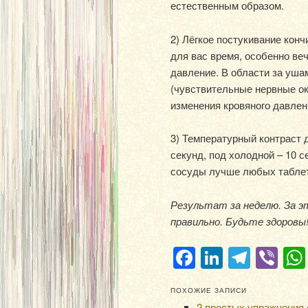
естественным образом.
2) Лёгкое постукивание кон
для вас время, особенно ве
давление. В области за уш
(чувствительные нервные о
изменения кровяного давлен
3) Температурный контраст д
секунд, под холодной – 10 с
сосуды лучше любых таблет
Результат за неделю. За э
правильно. Будьте здоровы
Facebook
LinkedIn
Teleg
Vi
ПОХОЖИЕ ЗАПИСИ
2 простых упражнения 