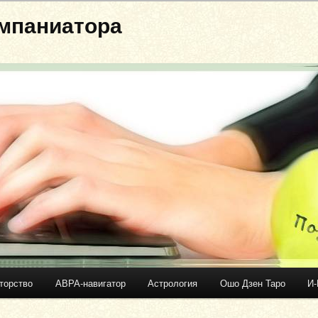
мпаниатора
торство
АВРА-навигатор
Астрология
Ошо Дзен Таро
И-