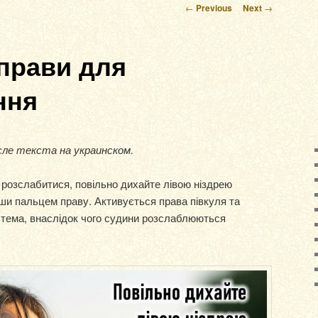
Post navigation
←
Previous
Next
→
вправи для
ння
сле текста на украинском.
 розслабитися, повільно дихайте лівою ніздрею
ши пальцем праву. Активується права півкуля та
тема, внаслідок чого судини розслаблюються