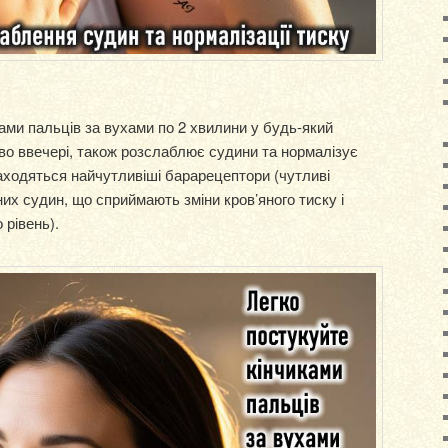
ками пальців за вухами по 2 хвилини у будь-який
во ввечері, також розслаблює судини та нормалізує
находяться найчутливіші барарецептори (чутливі
них судин, що сприймають зміни кров’яного тиску і
рівень).