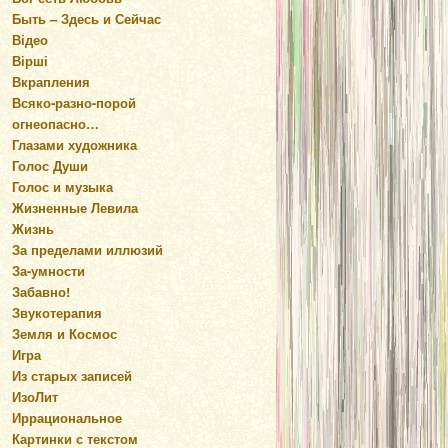
Быть – Здесь и Сейчас
Відео
Вірші
Вкрапления
Всяко-разно-порой
огнеопасно…
Глазами художника
Голос Души
Голос и музыка
Жизненные Левила
Жизнь
За пределами иллюзий
За-умности
Забавно!
Звукотерапия
Земля и Космос
Игра
Из старых записей
ИзоЛит
Иррациональное
Картинки с текстом