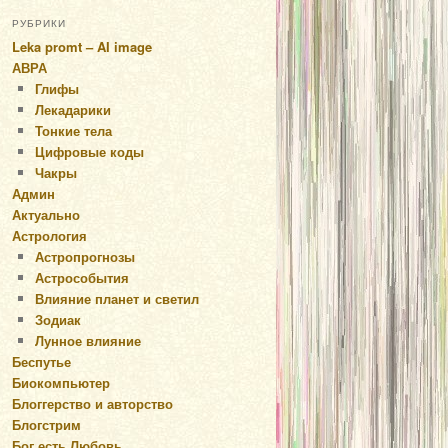
РУБРИКИ
Leka promt – AI image
АВРА
Глифы
Лекадарики
Тонкие тела
Цифровые коды
Чакры
Админ
Актуально
Астрология
Астропрогнозы
Астрособытия
Влияние планет и светил
Зодиак
Лунное влияние
Беспутье
Биокомпьютер
Блоггерство и авторство
Блогстрим
Бог есть Любовь