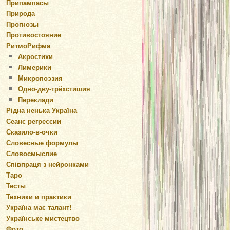
Припампасы
Природа
Прогнозы
Противостояние
РитмоРифма
Акростихи
Лимерики
Микропоэзия
Одно-дву-трёхстишия
Переклади
Рідна ненька Україна
Сеанс регрессии
Сказило-в-очки
Словесные формулы
Словосмыслие
Співпраця з нейронками
Таро
Тесты
Техники и практики
Україна має талант!
Українське мистецтво
Фото