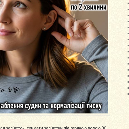
ля зап’ясток: тримати зап’ястки під гарячою водою 30