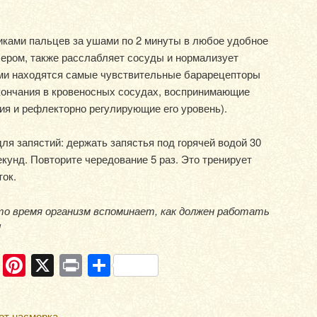
чиками пальцев за ушами по 2 минуты в любое удобное
чером, также расслабляет сосуды и нормализует
ами находятся самые чувствительные барарецепторы
кончания в кровеносных сосудах, воспринимающие
ия и рефлекторно регулирующие его уровень).
ля запястий: держать запястья под горячей водой 30
екунд. Повторите чередование 5 раз. Это тренирует
ок.
то время организм вспоминает, как должен работать
!
ram
ber
WhatsApp
Pinterest
X
Print
Отправить
от насморка