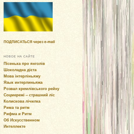
ПОДПИСАТЬСЯ через e-mail
НОВОЕ НА САЙТЕ
Пісенька про янголів
Шоколадна дієта
Мова інтерліньяжу
Язык интерлиньяжа
Розвал кремлівського рейху
Соцмережі – страшний ліс
Колискова лічилка
Рима та ритм
Рифма и Ритм
Об Искусственном
Интеллекте