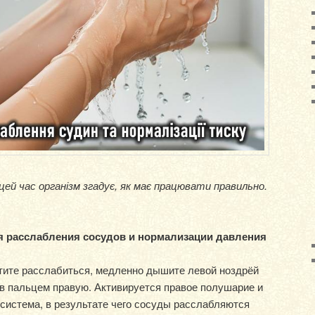
ей час організм згадує, як має працювати правильно.
я расслабления сосудов и нормализации давления
хотите расслабиться, медленно дышите левой ноздрёй
ав пальцем правую. Активируется правое полушарие и
система, в результате чего сосуды расслабляются