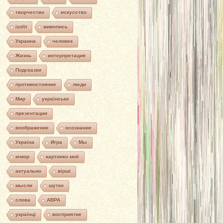
творчество
искусство
izolit
живопись
Украина
человек
Жизнь
интерпретация
Подсказки
противостояние
люди
Мир
українське
презентации
воображение
осознание
Україна
Игра
Мы
юмор
картинко моё
актуально
вірші
мысли
шутко
слова
АВРА
українці
восприятие