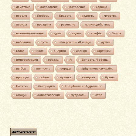
действие
астрология
настроение
хорошо
весело
Любовь
Красота
радость
чувства
левила
праздник
резонанс
взаимодействие
взаимоотношения
душа
видео
ерефія
Земля
вибрации
путь
Leka promt – AI image
думки
голос
числа
энергия
ирония
картинки
импровизация
образы
Я
Бог есть Любовь
выбор
личность
сердце
#ріднаненькаукраїна
природа
сейчас
музыка
женщина
буквы
Нотатки
беспредел
#StopRussianAggression
эмоции
сопротивление
мудрость
стёб