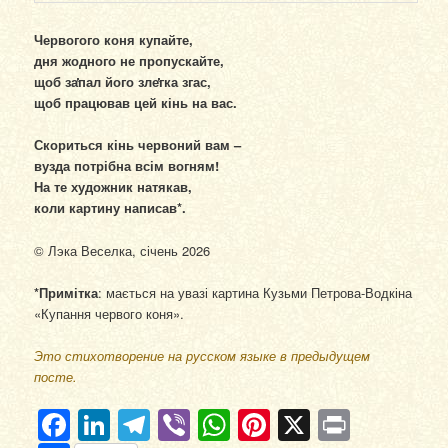
Червогого коня купайте,
дня жодного не пропускайте,
щоб за̔пал його зле̔гка згас,
щоб працював цей кінь на вас.
Скориться кінь червоний вам –
вузда потрібна всім вогням!
На те художник натякав,
коли картину написав*.
© Лэка Веселка, січень 2026
*Примітка
: мається на увазі картина Кузьми Петрова-Водкіна
«Купання червого коня».
Это стихотворение на русском языке в предыдущем
посте.
Facebook
LinkedIn
Telegram
Viber
WhatsApp
Pinterest
X
Print