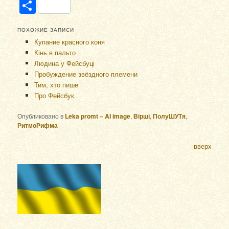
Отправить
ПОХОЖИЕ ЗАПИСИ
Купание красного коня
Кінь в пальто
Людина у Фейсбуці
Пробуждение звёздного племени
Тим, хто пише
Про Фейсбук
Опубликовано в
Leka promt – AI image
,
Вірші
,
ПолуШУТя
,
РитмоРифма
вверх