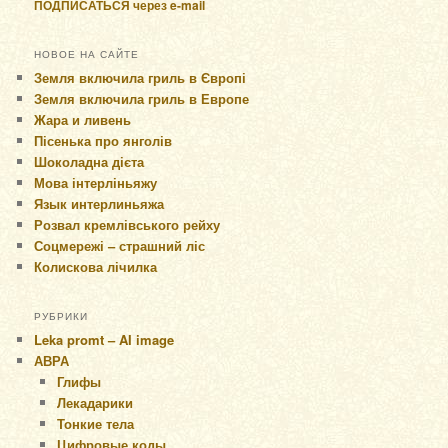
ПОДПИСАТЬСЯ через e-mail
НОВОЕ НА САЙТЕ
Земля включила гриль в Європі
Земля включила гриль в Европе
Жара и ливень
Пісенька про янголів
Шоколадна дієта
Мова інтерліньяжу
Язык интерлиньяжа
Розвал кремлівського рейху
Соцмережі – страшний ліс
Колискова лічилка
РУБРИКИ
Leka promt – AI image
АВРА
Глифы
Лекадарики
Тонкие тела
Цифровые коды