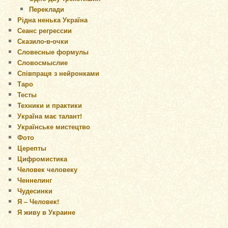
Переклади
Рідна ненька Україна
Сеанс регрессии
Сказило-в-очки
Словесные формулы
Словосмыслие
Співпраця з нейронками
Таро
Тесты
Техники и практики
Україна має талант!
Українське мистецтво
Фото
Церепты
Цифромистика
Человек человеку
Ченнелинг
Чудесинки
Я – Человек!
Я живу в Украине