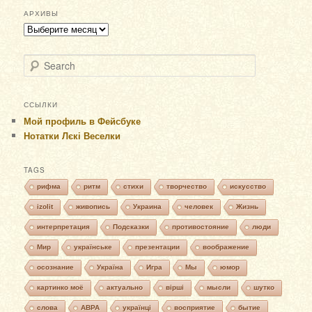
АРХИВЫ
Архивы
Search
ССЫЛКИ
Мой профиль в Фейсбуке
Нотатки Лєкі Веселки
TAGS
рифма
ритм
стихи
творчество
искусство
izolit
живопись
Украина
человек
Жизнь
интерпретация
Подсказки
противостояние
люди
Мир
українське
презентации
воображение
осознание
Україна
Игра
Мы
юмор
картинко моё
актуально
вірші
мысли
шутко
слова
АВРА
українці
восприятие
бытие