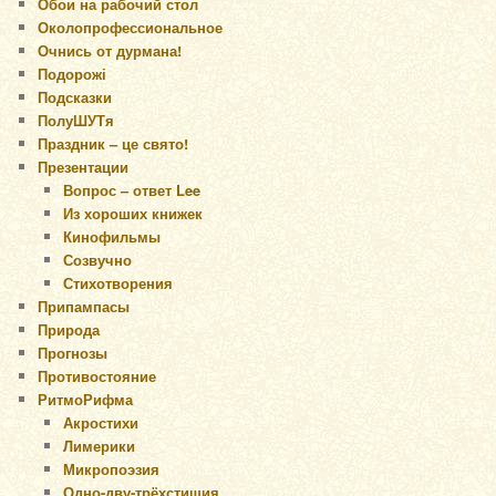
Обои на рабочий стол
Околопрофессиональное
Очнись от дурмана!
Подорожі
Подсказки
ПолуШУТя
Праздник – це свято!
Презентации
Вопрос – ответ Lee
Из хороших книжек
Кинофильмы
Созвучно
Стихотворения
Припампасы
Природа
Прогнозы
Противостояние
РитмоРифма
Акростихи
Лимерики
Микропоэзия
Одно-дву-трёхстишия