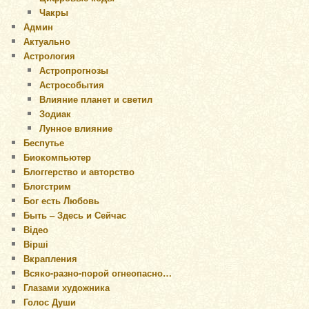
Чакры
Админ
Актуально
Астрология
Астропрогнозы
Астрособытия
Влияние планет и светил
Зодиак
Лунное влияние
Беспутье
Биокомпьютер
Блоггерство и авторство
Блогстрим
Бог есть Любовь
Быть – Здесь и Сейчас
Відео
Вірші
Вкрапления
Всяко-разно-порой огнеопасно…
Глазами художника
Голос Души