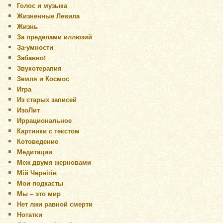
Голос и музыка
Жизненные Левила
Жизнь
За пределами иллюзий
За-умности
Забавно!
Звукотерапия
Земля и Космос
Игра
Из старых записей
ИзоЛит
Иррациональное
Картинки с текстом
Котоведение
Медитации
Меж двумя жерновами
Мій Чернігів
Мои подкасты
Мы – это мир
Нет лжи равной смерти
Нотатки