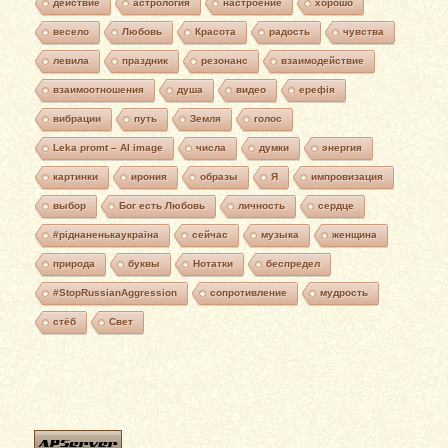
действие
астрология
настроение
хорошо
весело
Любовь
Красота
радость
чувства
левила
праздник
резонанс
взаимодействие
взаимоотношения
душа
видео
ерефія
вибрации
путь
Земля
голос
Leka promt – AI image
числа
думки
энергия
картинки
ирония
образы
Я
импровизация
выбор
Бог есть Любовь
личность
сердце
#ріднаненькаукраїна
сейчас
музыка
женщина
природа
буквы
Нотатки
беспредел
#StopRussianAggression
сопротивление
мудрость
стёб
Свет