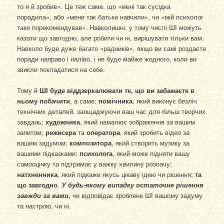
то я й зробив». Це теж саме, що «мені так сусідка
порадила», або «мене так батьки навчили», чи «мій психолог
таке порекомендував». Навколишні, у тому числі ШІ можуть
казати що завгодно, але робити чи ні, вирішувати тільки вам.
Навколо буде дуже багато «радників», якщо ви самі роздаєте
поради направо і наліво, і не буде майже жодного, коли ви
звикли покладатися на себе.
Тому й
ШІ буде віддзеркалювати те, що ви забажаєте в
ньому побачити
, а саме:
помічника
, який виконує безліч
технічних деталей, заощаджуючи ваш час для більш творчих
завдань;
художника
, який намалює зображення за вашим
запитом;
режисера
та
оператора
, який зробить відео за
вашим задумом;
композитора
, який створить музику за
вашими підказками;
психолога
, який може підняти вашу
самооцінку та підтримає у важку хвилину розпачу;
натхненника
, який підкаже якусь цікаву ідею чи рішення;
та
що завгодно
.
У будь-якому випадку остаточне рішення
завжди за вами,
чи відповідає зроблене ШІ вашому задуму
та настрою, чи ні.