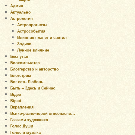
Админ
Актуально
Астрология
Астропрогнозы
Астрособытия
Влияние планет и светил
Зодиак
Лунное влияние
Беспутье
Биокомпьютер
Блоггерство и авторство
Блогстрим
Бог есть Любовь
Быть – Здесь и Сейчас
Відео
Вірші
Вкрапления
Всяко-разно-порой огнеопасно…
Глазами художника
Голос Души
Голос и музыка