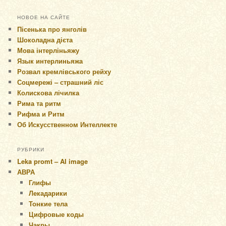
НОВОЕ НА САЙТЕ
Пісенька про янголів
Шоколадна дієта
Мова інтерліньяжу
Язык интерлиньяжа
Розвал кремлівського рейху
Соцмережі – страшний ліс
Колискова лічилка
Рима та ритм
Рифма и Ритм
Об Искусственном Интеллекте
РУБРИКИ
Leka promt – AI image
АВРА
Глифы
Лекадарики
Тонкие тела
Цифровые коды
Чакры