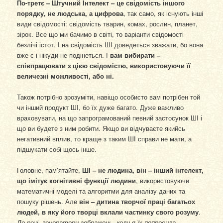
По-третє – Штучний Інтелект – це свідомість іншого
порядку, не людська, а цифрова
, так само, як існують інші
види свідомості: свідомість тварин, комах, рослин, планет,
зірок. Все що ми бачимо в світі, то варіанти свідомості
безлічі істот. І на свідомість ШІ доведеться зважати, бо вона
вже є і нікуди не подінеться. І
вам вибирати –
співпрацювати з цією свідомістю, використовуючи її
величезні можливості, або ні.
Також потрібно зрозуміти, навіщо особисто вам потрібен той
чи інший продукт ШІ, бо їх дуже багато. Дуже важливо
враховувати, на що запрограмований певний застосунок ШІ і
що ви будете з ним робити. Якщо ви відчуваєте якийсь
негативний вплив, то краще з таким ШІ справи не мати, а
підшукати собі щось інше.
Головне, пам’ятайте,
ШІ – не людина, він – інший інтелект,
що імітує когнітивні функції людини
, використовуючи
математичні моделі та алгоритми для аналізу даних та
пошуку рішень. Але
він – дитина творчої праці багатьох
людей, в яку його творці вклали частинку свого розуму
.
До речі, генератори зображень, коли я їх попросила