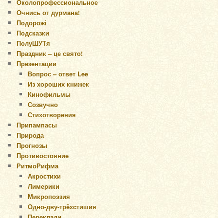
Околопрофессиональное
Очнись от дурмана!
Подорожі
Подсказки
ПолуШУТя
Праздник – це свято!
Презентации
Вопрос – ответ Lee
Из хороших книжек
Кинофильмы
Созвучно
Стихотворения
Припампасы
Природа
Прогнозы
Противостояние
РитмоРифма
Акростихи
Лимерики
Микропоэзия
Одно-дву-трёхстишия
Переклади