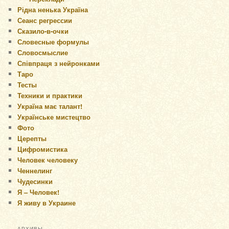
Рідна ненька Україна
Сеанс регрессии
Сказило-в-очки
Словесные формулы
Словосмыслие
Співпраця з нейронками
Таро
Тесты
Техники и практики
Україна має талант!
Українське мистецтво
Фото
Церепты
Цифромистика
Человек человеку
Ченнелинг
Чудесинки
Я – Человек!
Я живу в Украине
АРХИВЫ