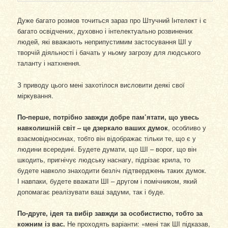
Дуже багато розмов точиться зараз про Штучний Інтелект і є
багато освідчених, духовно і інтелектуально розвинених
людей, які вважають неприпустимим застосування ШІ у
творчій діяльності і бачать у ньому загрозу для людського
таланту і натхнення.
З приводу цього мені захотілося висловити деякі свої
міркування.
По-перше, потрібно завжди добре пам’ятати, що увесь
навколишній світ – це дзеркало ваших думок
, особливо у
взаємовідносинах, тобто він відображає тільки те, що є у
людини всередині. Будете думати, що ШІ – ворог, що він
шкодить, пригнічує людську наснагу, підрізає крила, то
будете навколо знаходити безліч підтверджень таких думок.
І навпаки, будете вважати ШІ – другом і помічником, який
допомагає реалізувати ваші задуми, так і буде.
По-друге, ідея та вибір завжди за особистистю, тобто за
кожним із вас.
Не проходять варіанти: «мені так ШІ підказав,