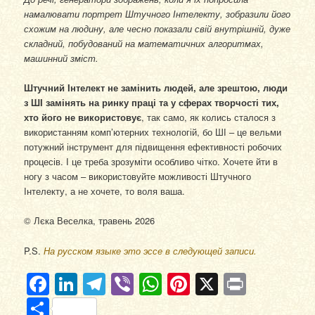
намалювати портрет Штучного Інтелекту, зобразили його
схожим на людину, але чесно показали свій внутрішній, дуже
складний, побудований на математичних алгоритмах,
машинний зміст.
Штучний Інтелект не замінить людей, але зрештою, люди
з ШІ замінять на ринку праці та у сферах творчості тих,
хто його не використовує
, так само, як колись сталося з
використанням комп’ютерних технологій, бо ШІ – це вельми
потужний інструмент для підвищення ефективності робочих
процесів. І це треба зрозуміти особливо чітко. Хочете йти в
ногу з часом – використовуйте можливості Штучного
Інтелекту, а не хочете, то воля ваша.
© Лєка Веселка, травень 2026
P.S.
На русском языке это эссе в следующей записи.
Facebook
LinkedIn
Telegram
Viber
WhatsApp
Pinterest
X
Print
Отправить