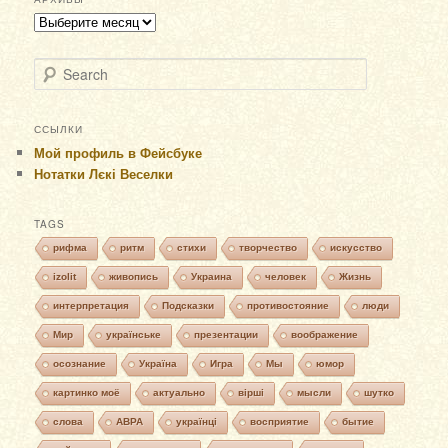
Архивы
Search
ССЫЛКИ
Мой профиль в Фейсбуке
Нотатки Лєкі Веселки
TAGS
рифма
ритм
стихи
творчество
искусство
izolit
живопись
Украина
человек
Жизнь
интерпретация
Подсказки
противостояние
люди
Мир
українське
презентации
воображение
осознание
Україна
Игра
Мы
юмор
картинко моё
актуально
вірші
мысли
шутко
слова
АВРА
українці
восприятие
бытие