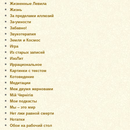
Жизненные Левила
Жизнь
За пределами иллюзий
За-умности
Забавно!
Звукотерапия
Земля и Космос
Игра
Из старых записей
ИзоЛит
Иррациональное
Картинки с текстом
Котоведение
Медитации
Меж двумя жерновами
Мій Чернігів
Мои подкасты
Мы – это мир
Нет лжи равной смерти
Нотатки
Обои на рабочий стол