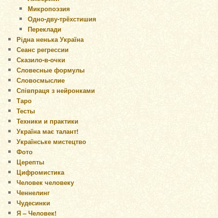
Микропоэзия
Одно-дву-трёхстишия
Переклади
Рідна ненька Україна
Сеанс регрессии
Сказило-в-очки
Словесные формулы
Словосмыслие
Співпраця з нейронками
Таро
Тесты
Техники и практики
Україна має талант!
Українське мистецтво
Фото
Церепты
Цифромистика
Человек человеку
Ченнелинг
Чудесинки
Я – Человек!