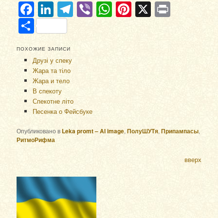
Facebook
LinkedIn
Telegram
Viber
WhatsApp
Pinterest
X
Print
Отправить
ПОХОЖИЕ ЗАПИСИ
Друзі у спеку
Жара та тіло
Жара и тело
В спекоту
Спекотне літо
Песенка о Фейсбуке
Опубликовано в
Leka promt – AI image
,
ПолуШУТя
,
Припампасы
,
РитмоРифма
вверх