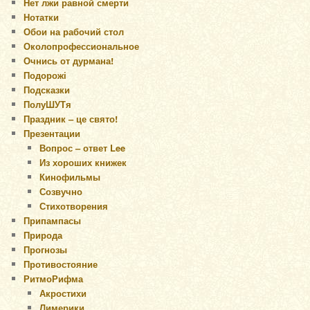
Нет лжи равной смерти
Нотатки
Обои на рабочий стол
Околопрофессиональное
Очнись от дурмана!
Подорожі
Подсказки
ПолуШУТя
Праздник – це свято!
Презентации
Вопрос – ответ Lee
Из хороших книжек
Кинофильмы
Созвучно
Стихотворения
Припампасы
Природа
Прогнозы
Противостояние
РитмоРифма
Акростихи
Лимерики