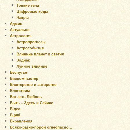
Тонкие тела
Цифровые коды
Чакры
Админ
Актуально
Астрология
Астропрогнозы
Астрособытия
Влияние планет и светил
Зодиак
Лунное влияние
Беспутье
Биокомпьютер
Блоггерство и авторство
Блогстрим
Бог есть Любовь
Быть – Здесь и Сейчас
Відео
Вірші
Вкрапления
Всяко-разно-порой огнеопасно…