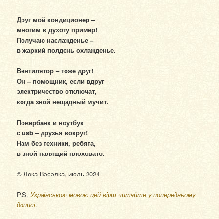
Друг мой кондиционер –
многим в духоту пример!
Получаю наслажденье –
в жаркий полдень охлажденье.
Вентилятор – тоже друг!
Он – помощник, если вдруг
электричество отключат,
когда зной нещадный мучит.
Повербанк и ноутбук
с usb – друзья вокруг!
Нам без техники, ребята,
в зной палящий плоховато.
© Лека Вэсэлка, июль 2024
P.S.
Українською мовою цей вірш читайте у попередньому
дописі
.