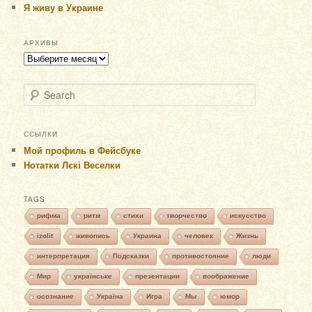
Я живу в Украине
АРХИВЫ
Архивы
Search
ССЫЛКИ
Мой профиль в Фейсбуке
Нотатки Лєкі Веселки
TAGS
рифма
ритм
стихи
творчество
искусство
izolit
живопись
Украина
человек
Жизнь
интерпретация
Подсказки
противостояние
люди
Мир
українське
презентации
воображение
осознание
Україна
Игра
Мы
юмор