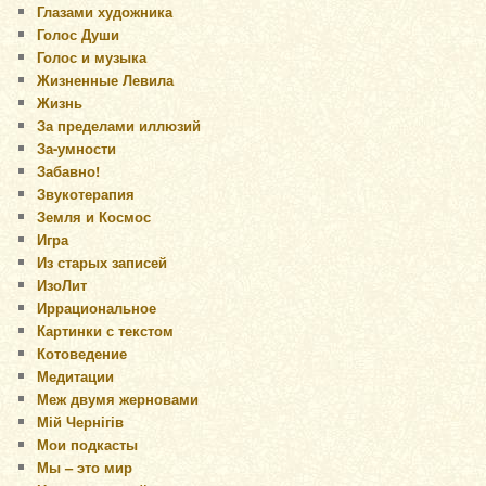
Глазами художника
Голос Души
Голос и музыка
Жизненные Левила
Жизнь
За пределами иллюзий
За-умности
Забавно!
Звукотерапия
Земля и Космос
Игра
Из старых записей
ИзоЛит
Иррациональное
Картинки с текстом
Котоведение
Медитации
Меж двумя жерновами
Мій Чернігів
Мои подкасты
Мы – это мир