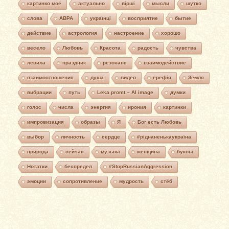
картинко моё
актуально
вірші
мысли
шутко
слова
АВРА
українці
восприятие
бытие
действие
астрология
настроение
хорошо
весело
Любовь
Красота
радость
чувства
левила
праздник
резонанс
взаимодействие
взаимоотношения
душа
видео
ерефія
Земля
вибрации
путь
Leka promt – AI image
думки
голос
числа
энергия
ирония
картинки
импровизация
образы
Я
Бог есть Любовь
выбор
личность
сердце
#ріднаненькаукраїна
природа
сейчас
музыка
женщина
буквы
Нотатки
беспредел
#StopRussianAggression
эмоции
сопротивление
мудрость
стёб