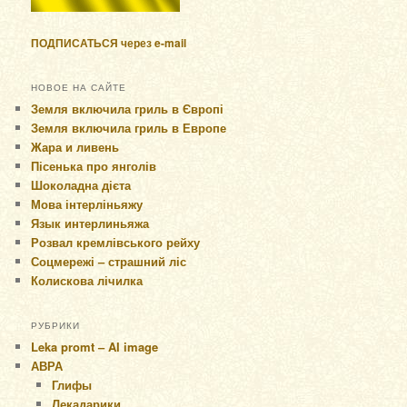
ПОДПИСАТЬСЯ через e-mail
НОВОЕ НА САЙТЕ
Земля включила гриль в Європі
Земля включила гриль в Европе
Жара и ливень
Пісенька про янголів
Шоколадна дієта
Мова інтерліньяжу
Язык интерлиньяжа
Розвал кремлівського рейху
Соцмережі – страшний ліс
Колискова лічилка
РУБРИКИ
Leka promt – AI image
АВРА
Глифы
Лекадарики