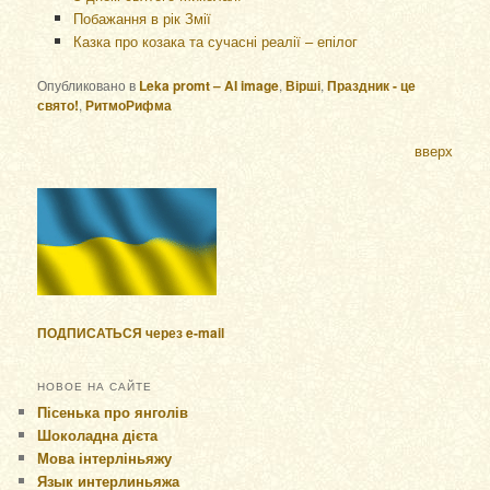
Побажання в рік Змії
Казка про козака та сучасні реалії – епілог
Опубликовано в
Leka promt – AI image
,
Вірші
,
Праздник - це
свято!
,
РитмоРифма
вверх
ПОДПИСАТЬСЯ через e-mail
НОВОЕ НА САЙТЕ
Пісенька про янголів
Шоколадна дієта
Мова інтерліньяжу
Язык интерлиньяжа