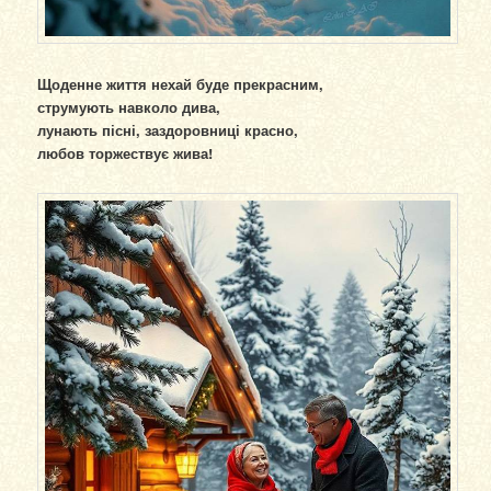
Щоденне життя нехай буде прекрасним,
струмують навколо дива,
лунають пісні, заздоровниці красно,
любов торжествує жива!