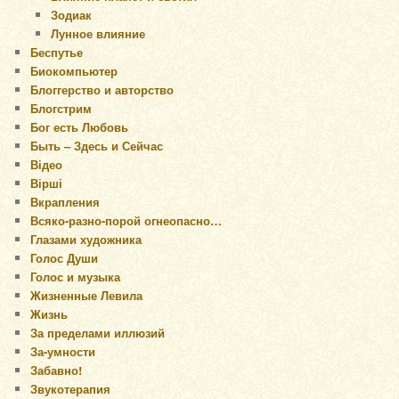
Зодиак
Лунное влияние
Беспутье
Биокомпьютер
Блоггерство и авторство
Блогстрим
Бог есть Любовь
Быть – Здесь и Сейчас
Відео
Вірші
Вкрапления
Всяко-разно-порой огнеопасно…
Глазами художника
Голос Души
Голос и музыка
Жизненные Левила
Жизнь
За пределами иллюзий
За-умности
Забавно!
Звукотерапия