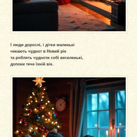
І люди дорослі, і дітки маленькі
чекають чуднот в Новий рік
та роблять чудноти собі веселенькі,
допоки тече їхній вік.