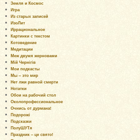
Земля и Космос
Игра
Из старых записей
ИзоЛит
Иррациональное
Картинки с текстом
Котоведение
Медитации
Меж двумя жерновами
Мій Чернігів
Мои подкасты
Мы – это мир
Нет лжи равной смерти
Нотатки
Обои на рабочий стол
Околопрофессиональное
Очнись от дурмана!
Подорожі
Подсказки
ПолуШУТя
Праздник – це свято!