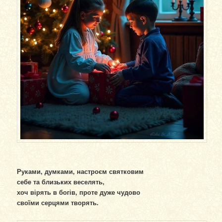
Руками, думками, настроєм святковим
себе та близьких веселять,
хоч вірять в богів, проте дуже чудово
своїми серцями творять.