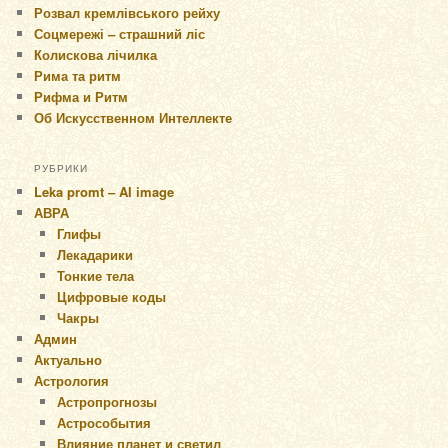
Розвал кремлівського рейху
Соцмережі – страшний ліс
Колискова лічилка
Рима та ритм
Рифма и Ритм
Об Искусственном Интеллекте
РУБРИКИ
Leka promt – AI image
АВРА
Глифы
Лекадарики
Тонкие тела
Цифровые коды
Чакры
Админ
Актуально
Астрология
Астропрогнозы
Астрособытия
Влияние планет и светил