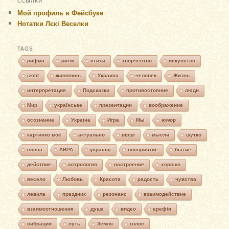
ССЫЛКИ
Мой профиль в Фейсбуке
Нотатки Лєкі Веселки
TAGS
рифма
ритм
стихи
творчество
искусство
izolit
живопись
Украина
человек
Жизнь
интерпретация
Подсказки
противостояние
люди
Мир
українське
презентации
воображение
осознание
Україна
Игра
Мы
юмор
картинко моё
актуально
вірші
мысли
шутко
слова
АВРА
українці
восприятие
бытие
действие
астрология
настроение
хорошо
весело
Любовь
Красота
радость
чувства
левила
праздник
резонанс
взаимодействие
взаимоотношения
душа
видео
ерефія
вибрации
путь
Земля
голос