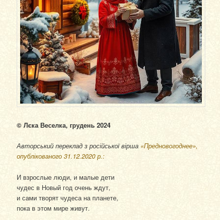
© Лєка Веселка, грудень 2024
Авторський переклад з російської вірша
«Предновогоднее»,
опублікованого 31.12.2020 р.:
И взрослые люди, и малые дети
чудес в Новый год очень ждут,
и сами творят чудеса на планете,
пока в этом мире живут.