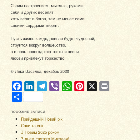
Своим настроением, мыслью, руками
себя и других веселят,
хоть верят в богов, тем не менее сами
своими сердцами творят.
Пусть жизнь каждодневная будет чудесной,
струится вокруг волшебство,
а в ночь новогоднюю то́сты и песни
любви привлекут торжество!
© Лека Вэсэлка, декабрь 2020
Facebook
LinkedIn
Telegram
Viber
WhatsApp
Pinterest
X
Print
Отправить
ПОХОЖИЕ ЗАПИСИ
Прийдешній Новий рік
Сани та сніг
З Новим 2025 роком!
З днем святого Миколая!