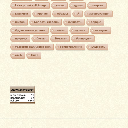
Leka promt – AI image
числа
думки
энергия
картинки
ирония
образы
Я
импровизация
выбор
Бог есть Любовь
личность
сердце
#ріднаненькаукраїна
сейчас
музыка
женщина
природа
буквы
Нотатки
беспредел
#StopRussianAggression
сопротивление
мудрость
стёб
Свет