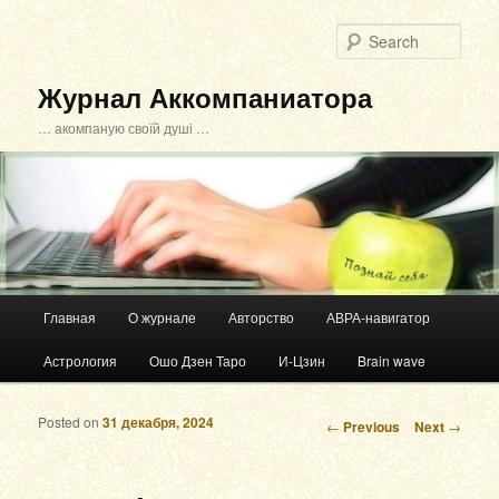
Sear
Журнал Аккомпаниатора
… акомпаную своїй душі …
Main menu
Главная
О журнале
Авторство
АВРА-навигатор
Skip to primary content
Skip to secondary content
Астрология
Ошо Дзен Таро
И-Цзин
Brain wave
Posted on
31 декабря, 2024
Post navigation
←
Previous
Next
→