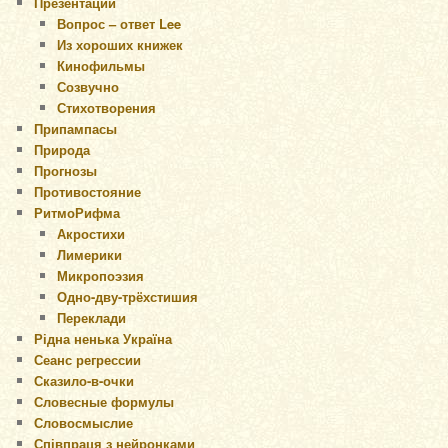
Презентации
Вопрос – ответ Lee
Из хороших книжек
Кинофильмы
Созвучно
Стихотворения
Припампасы
Природа
Прогнозы
Противостояние
РитмоРифма
Акростихи
Лимерики
Микропоэзия
Одно-дву-трёхстишия
Переклади
Рідна ненька Україна
Сеанс регрессии
Сказило-в-очки
Словесные формулы
Словосмыслие
Співпраця з нейронками