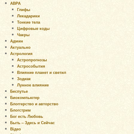
АВРА
Глифы
Лекадарики
Тонкие тела
Цифровые коды
Чакры
Админ
Актуально
Астрология
Астропрогнозы
Астрособытия
Влияние планет и светил
Зодиак
Лунное влияние
Беспутье
Биокомпьютер
Блоггерство и авторство
Блогстрим
Бог есть Любовь
Быть – Здесь и Сейчас
Відео