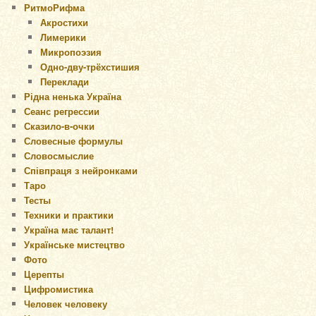
РитмоРифма
Акростихи
Лимерики
Микропоэзия
Одно-дву-трёхстишия
Переклади
Рідна ненька Україна
Сеанс регрессии
Сказило-в-очки
Словесные формулы
Словосмыслие
Співпраця з нейронками
Таро
Тесты
Техники и практики
Україна має талант!
Українське мистецтво
Фото
Церепты
Цифромистика
Человек человеку