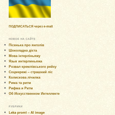
ПОДПИСАТЬСЯ через e-mail
НОВОЕ НА САЙТЕ
Пісенька про янголів
Шоколадна дієта
Мова інтерліньяжу
Язык интерлиньяжа
Розвал кремлівського рейху
Соцмережі – страшний ліс
Колискова лічилка
Рима та ритм
Рифма и Ритм
Об Искусственном Интеллекте
РУБРИКИ
Leka promt – AI image