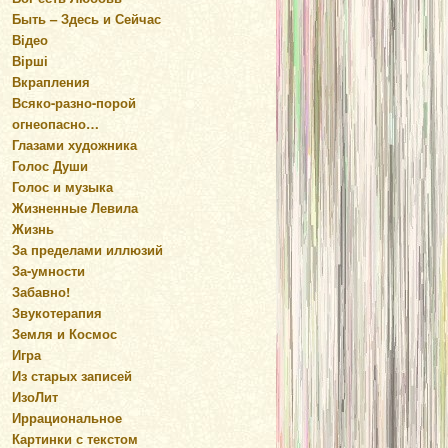
Быть – Здесь и Сейчас
Відео
Вірші
Вкрапления
Всяко-разно-порой
огнеопасно…
Глазами художника
Голос Души
Голос и музыка
Жизненные Левила
Жизнь
За пределами иллюзий
За-умности
Забавно!
Звукотерапия
Земля и Космос
Игра
Из старых записей
ИзоЛит
Иррациональное
Картинки с текстом