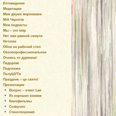
Котоведение
Медитации
Меж двумя жерновами
Мій Чернігів
Мои подкасты
Мы – это мир
Нет лжи равной смерти
Нотатки
Обои на рабочий стол
Околопрофессиональное
Очнись от дурмана!
Подорожі
Подсказки
ПолуШУТя
Праздник – це свято!
Презентации
Вопрос – ответ Lee
Из хороших книжек
Кинофильмы
Созвучно
Стихотворения