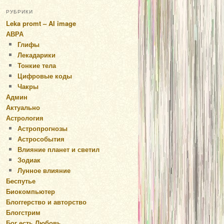
РУБРИКИ
Leka promt – AI image
АВРА
Глифы
Лекадарики
Тонкие тела
Цифровые коды
Чакры
Админ
Актуально
Астрология
Астропрогнозы
Астрособытия
Влияние планет и светил
Зодиак
Лунное влияние
Беспутье
Биокомпьютер
Блоггерство и авторство
Блогстрим
Бог есть Любовь