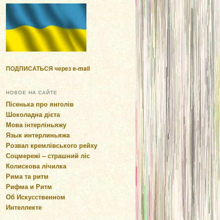
ПОДПИСАТЬСЯ через e-mail
НОВОЕ НА САЙТЕ
Пісенька про янголів
Шоколадна дієта
Мова інтерліньяжу
Язык интерлиньяжа
Розвал кремлівського рейху
Соцмережі – страшний ліс
Колискова лічилка
Рима та ритм
Рифма и Ритм
Об Искусственном
Интеллекте