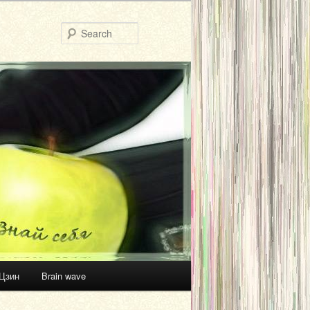
Search
Цзин
Brain wave