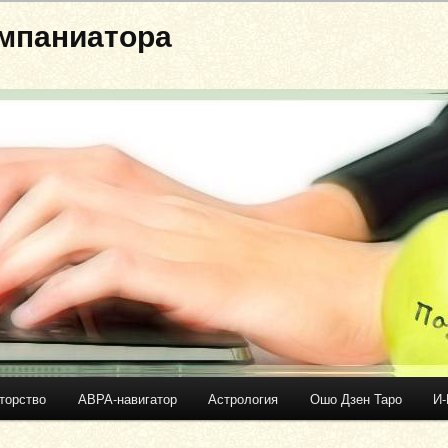
мпаниатора
торство
АВРА-навигатор
Астрология
Ошо Дзен Таро
И-