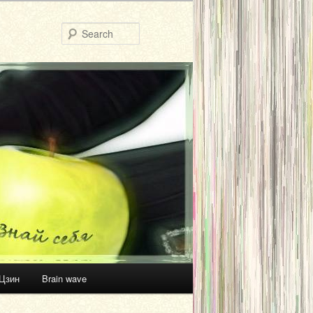
Search
Цзин
Brain wave