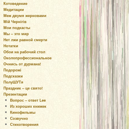
Котоведение
Медитации
Меж двумя жерновами
Мій Чернігів
Мои подкасты
Мы – это мир
Нет лжи равной смерти
Нотатки
Обои на рабочий стол
Околопрофессиональное
Очнись от дурмана!
Подорожі
Подсказки
ПолуШУТя
Праздник – це свято!
Презентации
Вопрос – ответ Lee
Из хороших книжек
Кинофильмы
Созвучно
Стихотворения