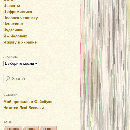
Церепты
Цифромистика
Человек человеку
Ченнелинг
Чудесинки
Я – Человек!
Я живу в Украине
АРХИВЫ
Архивы
Search
ССЫЛКИ
Мой профиль в Фейсбуке
Нотатки Лєкі Веселки
TAGS
рифма
ритм
стихи