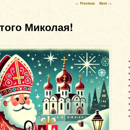
Post navigation
←
Previous
Next
→
того Миколая!