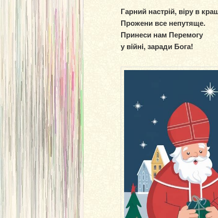
Гарний настрій, віру в кра
Прожени все непутяще.
Принеси нам Перемогу
у вiйнi, заради Бога!