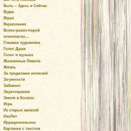
Быть – Здесь и Сейчас
Відео
Вірші
Вкрапления
Всяко-разно-порой
огнеопасно…
Глазами художника
Голос Души
Голос и музыка
Жизненные Левила
Жизнь
За пределами иллюзий
За-умности
Забавно!
Звукотерапия
Земля и Космос
Игра
Из старых записей
ИзоЛит
Иррациональное
Картинки с текстом