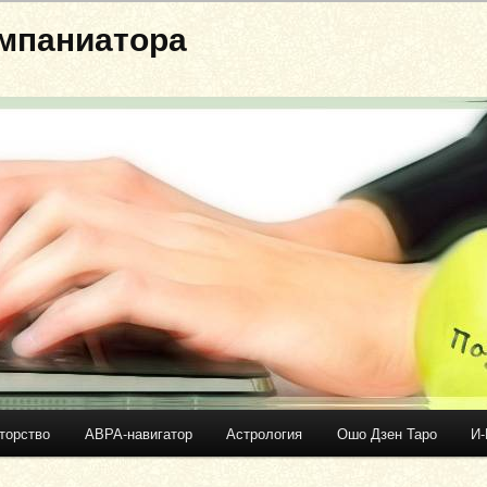
мпаниатора
торство
АВРА-навигатор
Астрология
Ошо Дзен Таро
И-