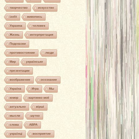
творчество
искусство
izolit
живопись
Украина
человек
Жизнь
интерпретация
Подсказки
противостояние
люди
Мир
українське
презентации
воображение
осознание
Україна
Игра
Мы
юмор
картинко моё
актуально
вірші
мысли
шутко
слова
АВРА
українці
восприятие