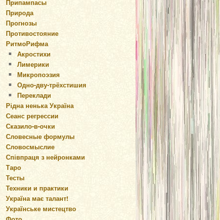
Припампасы
Природа
Прогнозы
Противостояние
РитмоРифма
Акростихи
Лимерики
Микропоэзия
Одно-дву-трёхстишия
Переклади
Рідна ненька Україна
Сеанс регрессии
Сказило-в-очки
Словесные формулы
Словосмыслие
Співпраця з нейронками
Таро
Тесты
Техники и практики
Україна має талант!
Українське мистецтво
Фото