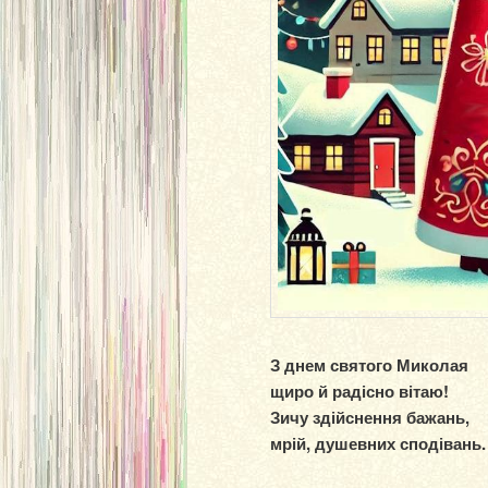
З днем святого Миколая
щиро й радісно вітаю!
Зичу здійснення бажань,
мрій, душевних сподівань.