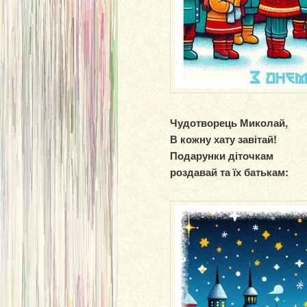
Чудотворець Миколай,
В кожну хату завітай!
Подарунки діточкам
роздавай та їх батькам: