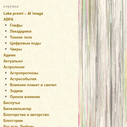
РУБРИКИ
Leka promt – AI image
АВРА
Глифы
Лекадарики
Тонкие тела
Цифровые коды
Чакры
Админ
Актуально
Астрология
Астропрогнозы
Астрособытия
Влияние планет и светил
Зодиак
Лунное влияние
Беспутье
Биокомпьютер
Блоггерство и авторство
Блогстрим
Бог есть Любовь