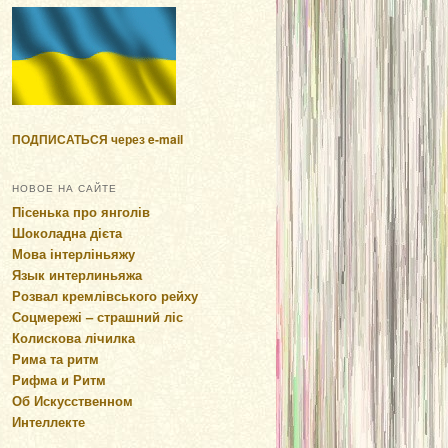
ПОДПИСАТЬСЯ через e-mail
НОВОЕ НА САЙТЕ
Пісенька про янголів
Шоколадна дієта
Мова інтерліньяжу
Язык интерлиньяжа
Розвал кремлівського рейху
Соцмережі – страшний ліс
Колискова лічилка
Рима та ритм
Рифма и Ритм
Об Искусственном
Интеллекте