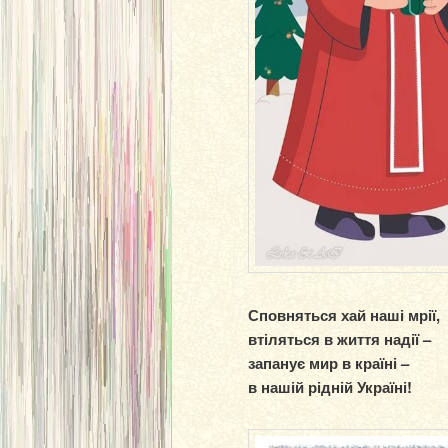
Сповняться хай наші мрії,
втіляться в життя надії –
запанує мир в країні –
в нашій рідній Україні!