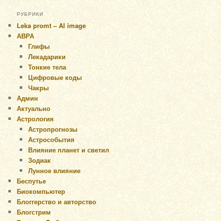
РУБРИКИ
Leka promt – AI image
АВРА
Глифы
Лекадарики
Тонкие тела
Цифровые коды
Чакры
Админ
Актуально
Астрология
Астропрогнозы
Астрособытия
Влияние планет и светил
Зодиак
Лунное влияние
Беспутье
Биокомпьютер
Блоггерство и авторство
Блогстрим