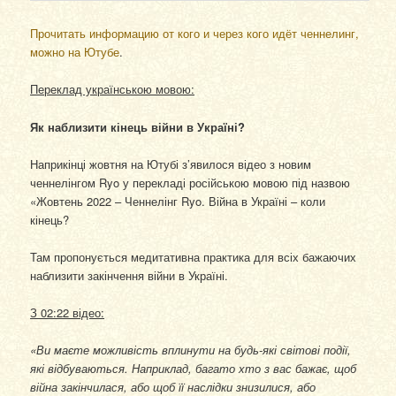
Прочитать информацию от кого и через кого идёт ченнелинг,
можно на Ютубе
.
Переклад українською мовою:
Як наблизити кінець війни в Україні?
Наприкінці жовтня на Ютубі з’явилося відео з новим
ченнелінгом Ryo у перекладі російською мовою під назвою
«Жовтень 2022 – Ченнелінг Ryo. Війна в Україні – коли
кінець?
Там пропонується медитативна практика для всіх бажаючих
наблизити закінчення війни в Україні.
З 02:22 відео:
«Ви маєте можливість вплинути на будь-які світові події,
які відбуваються. Наприклад, багато хто з вас бажає, щоб
війна закінчилася, або щоб її наслідки знизилися, або