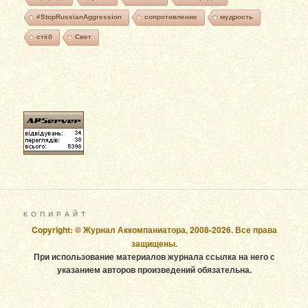
#StopRussianAggression
сопротивление
мудрость
стёб
Свет
К О П И Р А Й Т
Copyright: © Журнал Аккомпаниатора, 2008-2026. Все права
защищены.
При использование материалов журнала ссылка на него с
указанием авторов произведений обязательна.