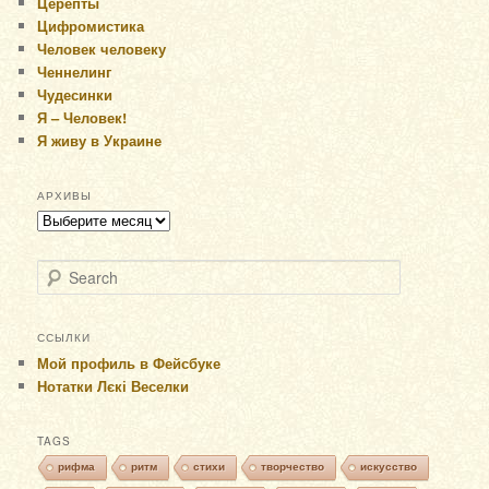
Церепты
Цифромистика
Человек человеку
Ченнелинг
Чудесинки
Я – Человек!
Я живу в Украине
АРХИВЫ
Архивы
Search
ССЫЛКИ
Мой профиль в Фейсбуке
Нотатки Лєкі Веселки
TAGS
рифма
ритм
стихи
творчество
искусство