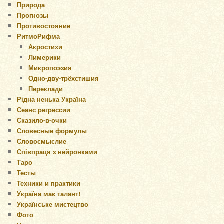
Природа
Прогнозы
Противостояние
РитмоРифма
Акростихи
Лимерики
Микропоэзия
Одно-дву-трёхстишия
Переклади
Рідна ненька Україна
Сеанс регрессии
Сказило-в-очки
Словесные формулы
Словосмыслие
Співпраця з нейронками
Таро
Тесты
Техники и практики
Україна має талант!
Українське мистецтво
Фото