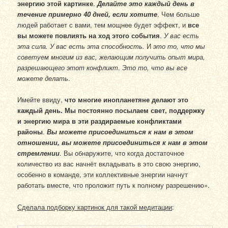
энергию этой картинке
.
Делайте это каждый день в
течение примерно 40 дней, если хотите
. Чем больше
людей работает с вами, тем мощнее будет эффект, и
все
вы можете повлиять на ход этого события
.
У вас есть
эта сила. У вас есть эта способность.
И
это то, что мы
советуем многим из вас, желающим получить опыт мира,
разрешающего этот конфликт
.
Это то, что вы все
можете делать
.
Имейте ввиду,
что многие инопланетяне делают это
каждый день. Мы постоянно посылаем свет, поддержку
и энергию мира в эти раздираемые конфликтами
районы
.
Вы можете присоединиться к нам в этом
отношении, вы можете присоединиться к нам в этом
стремлении
. Вы обнаружите, что когда достаточное
количество из вас начнёт вкладывать в это свою энергию,
особенно в команде, эти коллективные энергии начнут
работать вместе, что проложит путь к полному разрешению».
Сделала подборку картинок для такой медитации
: