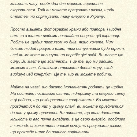
кількість часу, необхідна для мирного вирішення,
скоротилася. Тоді ви можете працювати разом, щоби
стратегічно спрямувати таку енергію в Україну.
Просто візьміть фотографію країни або прапора, і щодня
самі чи з іншими людьми посилайте енергію цій картинці.
Робіть це щодня протягом 40 днів, якщо хочете. Чим
більше людей працює з вами, тим потужнішим буде ефект,
і всі ви можете вплинути на перебіг цієї події. Ви маєте цю
силу. Ви маєте цю здатність. І це те, що ми радимо,
можемо з вас, бажаючим отримати досвід миру, який
вирішує цей конфлікт. Це те, що ви можете робити.
Майте на увазі, що багато інопланетян роблять це щодня.
Ми постійно посилаємо світло, підтримку та енергію світу
в ці райони, що роздираються конфліктами. Ви можете
приєднатися до нас у цьому плані, ви можете приєднатися
до нас у цьому прагненні. Ви виявите, що коли достатня
кількість із вас почне вкладати в це свою енергію, особливо
в команді, ці колективні енергії почнуть працювати разом,
що прокладе шлях до повного вирішення».