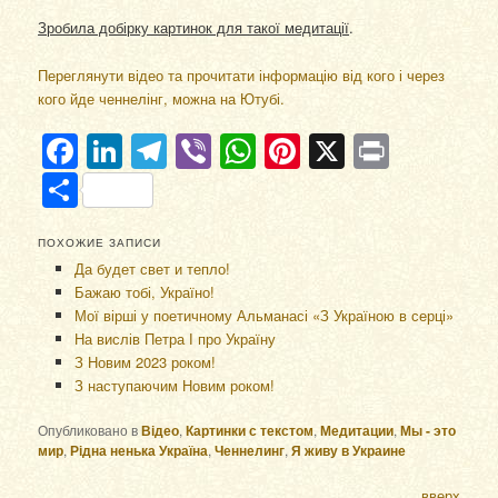
Зробила добірку картинок для такої медитації
.
Переглянути відео та прочитати інформацію від кого і через
кого йде ченнелінг, можна на Ютубі.
Facebook
LinkedIn
Telegram
Viber
WhatsApp
Pinterest
X
Print
Отправить
ПОХОЖИЕ ЗАПИСИ
Да будет свет и тепло!
Бажаю тобі, Україно!
Мої вірші у поетичному Альманасі «З Україною в серці»
На вислів Петра І про Україну
З Новим 2023 роком!
З наступаючим Новим роком!
Опубликовано в
Відео
,
Картинки с текстом
,
Медитации
,
Мы - это
мир
,
Рідна ненька Україна
,
Ченнелинг
,
Я живу в Украине
вверх