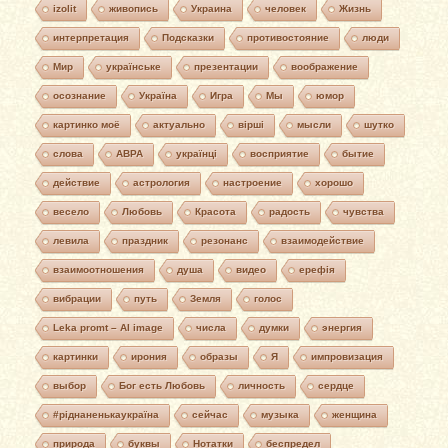
izolit
живопись
Украина
человек
Жизнь
интерпретация
Подсказки
противостояние
люди
Мир
українське
презентации
воображение
осознание
Україна
Игра
Мы
юмор
картинко моё
актуально
вірші
мысли
шутко
слова
АВРА
українці
восприятие
бытие
действие
астрология
настроение
хорошо
весело
Любовь
Красота
радость
чувства
левила
праздник
резонанс
взаимодействие
взаимоотношения
душа
видео
ерефія
вибрации
путь
Земля
голос
Leka promt – AI image
числа
думки
энергия
картинки
ирония
образы
Я
импровизация
выбор
Бог есть Любовь
личность
сердце
#ріднаненькаукраїна
сейчас
музыка
женщина
природа
буквы
Нотатки
беспредел