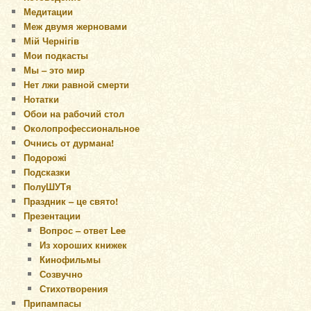
Медитации
Меж двумя жерновами
Мій Чернігів
Мои подкасты
Мы – это мир
Нет лжи равной смерти
Нотатки
Обои на рабочий стол
Околопрофессиональное
Очнись от дурмана!
Подорожі
Подсказки
ПолуШУТя
Праздник – це свято!
Презентации
Вопрос – ответ Lee
Из хороших книжек
Кинофильмы
Созвучно
Стихотворения
Припампасы