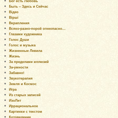
Бог есть Любовь
Быть – Здесь и Сейчас
Відео
Вірші
Вкрапления
Всяко-разно-порой огнеопасно…
Глазами художника
Голос Души
Голос и музыка
Жизненные Левила
Жизнь
За пределами иллюзий
За-умности
Забавно!
Звукотерапия
Земля и Космос
Игра
Из старых записей
ИзоЛит
Иррациональное
Картинки с текстом
Котоведение