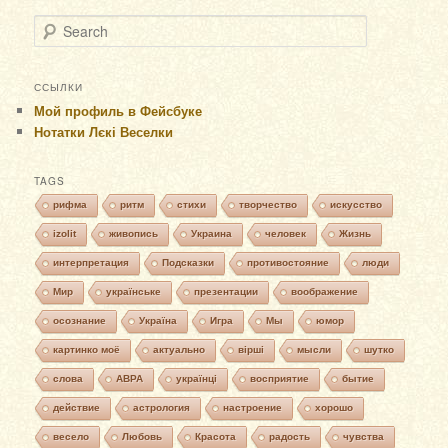
Search
ССЫЛКИ
Мой профиль в Фейсбуке
Нотатки Лєкі Веселки
TAGS
рифма
ритм
стихи
творчество
искусство
izolit
живопись
Украина
человек
Жизнь
интерпретация
Подсказки
противостояние
люди
Мир
українське
презентации
воображение
осознание
Україна
Игра
Мы
юмор
картинко моё
актуально
вірші
мысли
шутко
слова
АВРА
українці
восприятие
бытие
действие
астрология
настроение
хорошо
весело
Любовь
Красота
радость
чувства