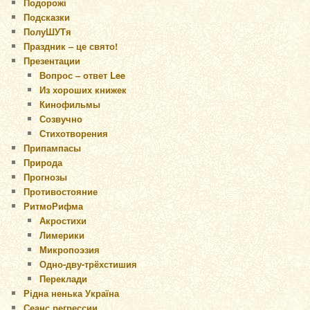
Подорожі
Подсказки
ПолуШУТя
Праздник – це свято!
Презентации
Вопрос – ответ Lee
Из хороших книжек
Кинофильмы
Созвучно
Стихотворения
Припампасы
Природа
Прогнозы
Противостояние
РитмоРифма
Акростихи
Лимерики
Микропоэзия
Одно-дву-трёхстишия
Переклади
Рідна ненька Україна
Сеанс регрессии