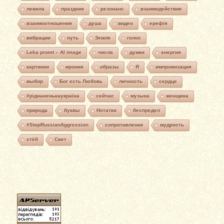
левила
праздник
резонанс
взаимодействие
взаимоотношения
душа
видео
ерефія
вибрации
путь
Земля
голос
Leka promt – AI image
числа
думки
энергия
картинки
ирония
образы
Я
импровизация
выбор
Бог есть Любовь
личность
сердце
#ріднаненькаукраїна
сейчас
музыка
женщина
природа
буквы
Нотатки
беспредел
#StopRussianAggression
сопротивление
мудрость
стёб
Свет