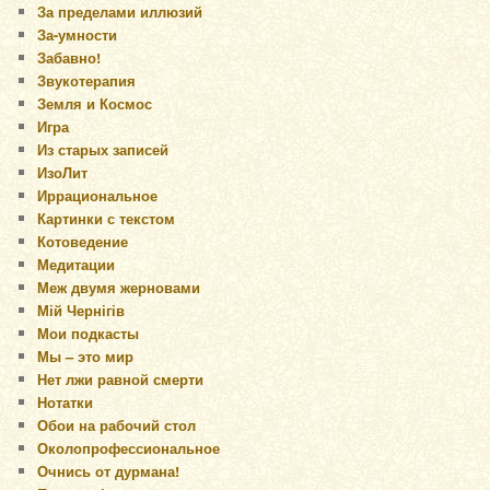
За пределами иллюзий
За-умности
Забавно!
Звукотерапия
Земля и Космос
Игра
Из старых записей
ИзоЛит
Иррациональное
Картинки с текстом
Котоведение
Медитации
Меж двумя жерновами
Мій Чернігів
Мои подкасты
Мы – это мир
Нет лжи равной смерти
Нотатки
Обои на рабочий стол
Околопрофессиональное
Очнись от дурмана!