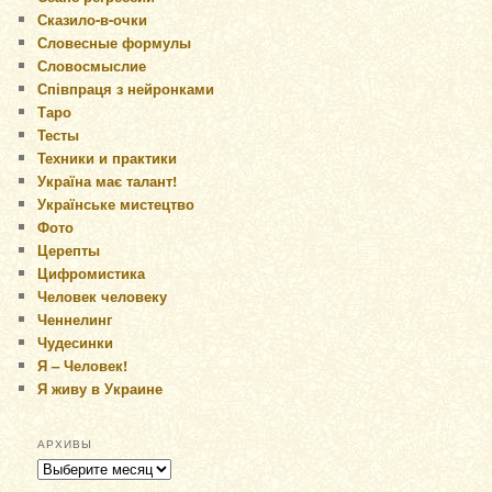
Сказило-в-очки
Словесные формулы
Словосмыслие
Співпраця з нейронками
Таро
Тесты
Техники и практики
Україна має талант!
Українське мистецтво
Фото
Церепты
Цифромистика
Человек человеку
Ченнелинг
Чудесинки
Я – Человек!
Я живу в Украине
АРХИВЫ
Архивы