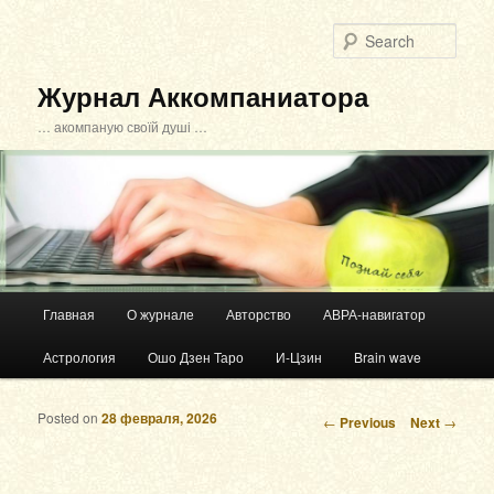
Sear
Журнал Аккомпаниатора
… акомпаную своїй душі …
Main menu
Главная
О журнале
Авторство
АВРА-навигатор
Skip to primary content
Skip to secondary content
Астрология
Ошо Дзен Таро
И-Цзин
Brain wave
Posted on
28 февраля, 2026
Post navigation
←
Previous
Next
→