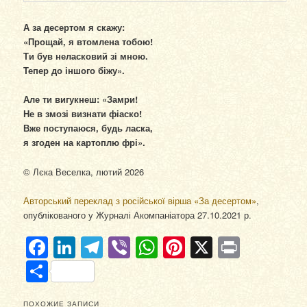
А за десертом я скажу:
«Прощай, я втомлена тобою!
Ти був неласковий зі мною.
Тепер до іншого біжу».
Але ти вигукнеш: «Замри!
Не в змозі визнати фіаско!
Вже поступаюся, будь ласка,
я згоден на картоплю фрі».
© Лєка Веселка, лютий 2026
Авторський переклад з російської вірша «За десертом»
,
опублікованого у Журналі Акомпаніатора 27.10.2021 р.
Facebook
LinkedIn
Telegram
Viber
WhatsApp
Pinterest
X
Print
Отправить
ПОХОЖИЕ ЗАПИСИ