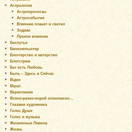
Астрология
Астропрогнозы
Астрособытия
Влияние планет и светил
Зодиак
Лунное влияние
Беспутье
Биокомпьютер
Блоггерство и авторство
Блогстрим
Бог есть Любовь
Быть – Здесь и Сейчас
Відео
Вірші
Вкрапления
Всяко-разно-порой огнеопасно…
Глазами художника
Голос Души
Голос и музыка
Жизненные Левила
Жизнь