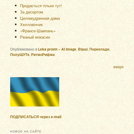
Продається тільки тут!
За десертом
Целомудренная дама
Хелловінчик
«Франсе-Шампань»
Рваный мокасин
Опубликовано в
Leka promt – AI image
,
Вірші
,
Переклади
,
ПолуШУТя
,
РитмоРифма
вверх
ПОДПИСАТЬСЯ через e-mail
НОВОЕ НА САЙТЕ