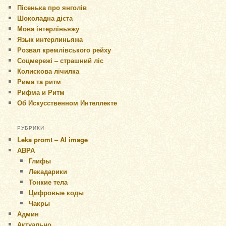
Пісенька про янголів
Шоколадна дієта
Мова інтерліньяжу
Язык интерлиньяжа
Розвал кремлівського рейху
Соцмережі – страшний ліс
Колискова лічилка
Рима та ритм
Рифма и Ритм
Об Искусственном Интеллекте
РУБРИКИ
Leka promt – AI image
АВРА
Глифы
Лекадарики
Тонкие тела
Цифровые коды
Чакры
Админ
Актуально