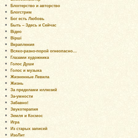
Блоггерство и авторство
Блогстрим
Бог есть Любовь
Быть – Здесь и Сейчас
Відео
Вірші
Вкрапления
Всяко-разно-порой огнеопасно…
Глазами художника
Голос Души
Голос и музыка
Жизненные Левила
Жизнь
За пределами иллюзий
За-умности
Забавно!
Звукотерапия
Земля и Космос
Игра
Из старых записей
ИзоЛит