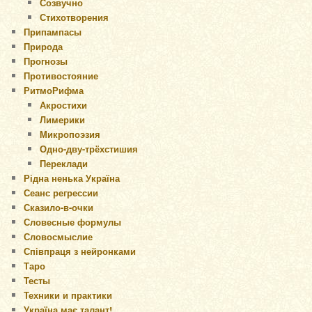
Созвучно
Стихотворения
Припампасы
Природа
Прогнозы
Противостояние
РитмоРифма
Акростихи
Лимерики
Микропоэзия
Одно-дву-трёхстишия
Переклади
Рідна ненька Україна
Сеанс регрессии
Сказило-в-очки
Словесные формулы
Словосмыслие
Співпраця з нейронками
Таро
Тесты
Техники и практики
Україна має талант!