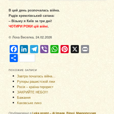
В цей день розпочалась війна.
Радів кремлівський сатана:
– Візьму я Київ за три дні!
ЧОТИРИ РОКИ
цій війні
.
© Лєка Веселка, 24.02.2026
Facebook
LinkedIn
Telegram
Viber
WhatsApp
Pinterest
X
Print
Отправить
ПОХОЖИЕ ЗАПИСИ
Завтра почалась війна…
Рупоры рашистской лжи
Росія – країна-терорист
ЗАКРИЙТЕ НЕБО!!!
Бажання
Каховське лихо
Опубликовано в
Leka promt – AI image
,
Вірші
,
Микропоэзия
,