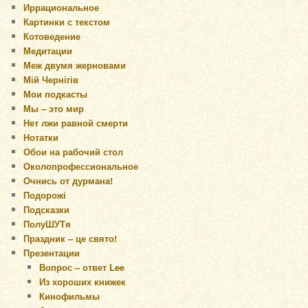
Иррациональное
Картинки с текстом
Котоведение
Медитации
Меж двумя жерновами
Мій Чернігів
Мои подкасты
Мы – это мир
Нет лжи равной смерти
Нотатки
Обои на рабочий стол
Околопрофессиональное
Очнись от дурмана!
Подорожі
Подсказки
ПолуШУТя
Праздник – це свято!
Презентации
Вопрос – ответ Lee
Из хороших книжек
Кинофильмы