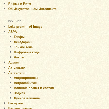
Рифма и Ритм
Об Искусственном Интеллекте
РУБРИКИ
Leka promt – AI image
АВРА
Глифы
Лекадарики
Тонкие тела
Цифровые коды
Чакры
Админ
Актуально
Астрология
Астропрогнозы
Астрособытия
Влияние планет и светил
Зодиак
Лунное влияние
Беспутье
Биокомпьютер