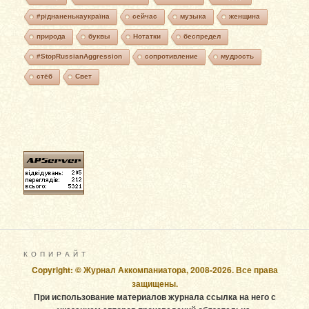
#ріднаненькаукраїна
сейчас
музыка
женщина
природа
буквы
Нотатки
беспредел
#StopRussianAggression
сопротивление
мудрость
стёб
Свет
К О П И Р А Й Т
Copyright: © Журнал Аккомпаниатора, 2008-2026. Все права
защищены.
При использование материалов журнала ссылка на него с