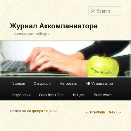
Sear
Журнал Аккомпаниатора
… акомпаную своїй душі …
Main menu
Главная
О журнале
Авторство
АВРА-навигатор
Skip to primary content
Skip to secondary content
Астрология
Ошо Дзен Таро
И-Цзин
Brain wave
Posted on
24 февраля, 2026
Post navigation
←
Previous
Next
→