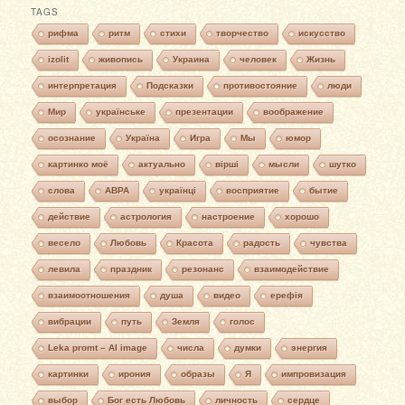
TAGS
рифма
ритм
стихи
творчество
искусство
izolit
живопись
Украина
человек
Жизнь
интерпретация
Подсказки
противостояние
люди
Мир
українське
презентации
воображение
осознание
Україна
Игра
Мы
юмор
картинко моё
актуально
вірші
мысли
шутко
слова
АВРА
українці
восприятие
бытие
действие
астрология
настроение
хорошо
весело
Любовь
Красота
радость
чувства
левила
праздник
резонанс
взаимодействие
взаимоотношения
душа
видео
ерефія
вибрации
путь
Земля
голос
Leka promt – AI image
числа
думки
энергия
картинки
ирония
образы
Я
импровизация
выбор
Бог есть Любовь
личность
сердце