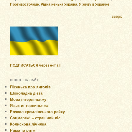
Противостояние
,
Рідна ненька Україна
,
Я живу в Украине
вверх
ПОДПИСАТЬСЯ через e-mail
НОВОЕ НА САЙТЕ
Пісенька про янголів
Шоколадна дієта
Мова інтерліньяжу
Язык интерлиньяжа
Розвал кремлівського рейху
Соцмережі – страшний ліс
Колискова лічилка
Рима та ритм