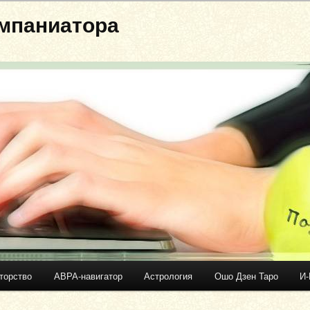
мпаниатора
торство
АВРА-навигатор
Астрология
Ошо Дзен Таро
И-