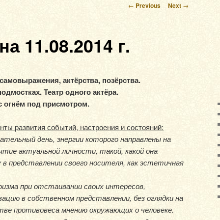
Post navigation
←
Previous
Next
→
а 11.08.2014 г.
самовыражения, актёрства, позёрства.
подмостках. Театр одного актёра.
с огнём под присмотром.
нты развития событий, настроения и состояний:
ательный день, энергии которого направлены на
тие актуальной личности, такой, какой она
в представлении своего носителя, как эстетичная
гоизма при отстаивании своих интересов,
зацию в собственном представлении, без оглядки на
естве противовеса мнению окружающих о человеке.