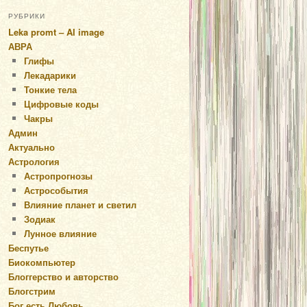
РУБРИКИ
Leka promt – AI image
АВРА
Глифы
Лекадарики
Тонкие тела
Цифровые коды
Чакры
Админ
Актуально
Астрология
Астропрогнозы
Астрособытия
Влияние планет и светил
Зодиак
Лунное влияние
Беспутье
Биокомпьютер
Блоггерство и авторство
Блогстрим
Бог есть Любовь