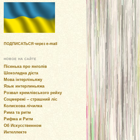
ПОДПИСАТЬСЯ через e-mail
НОВОЕ НА САЙТЕ
Пісенька про янголів
Шоколадна дієта
Мова інтерліньяжу
Язык интерлиньяжа
Розвал кремлівського рейху
Соцмережі – страшний ліс
Колискова лічилка
Рима та ритм
Рифма и Ритм
Об Искусственном
Интеллекте