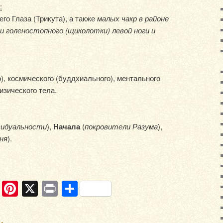
:
его Глаза (Трикута), а также
малых чакр в районе
и голеностопного (щиколотки) левой ноги и
), космического (буддхиального), ментального
изического тела.
видуальности
),
Начала
(
покровители Разума
),
ня
).
ram
ber
WhatsApp
Pinterest
X
Print
Отправить