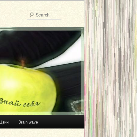
Search
Цзин
Brain wave