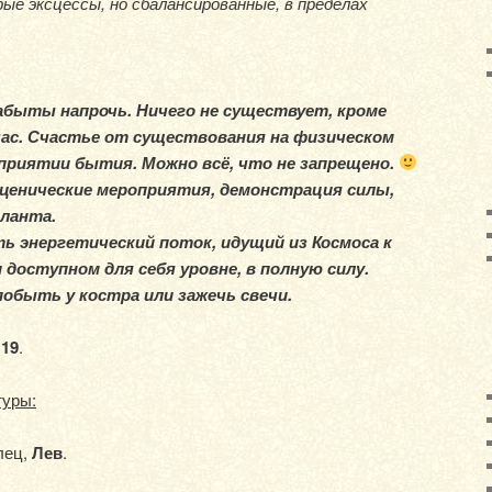
е эксцессы, но сбалансированные, в пределах
забыты напрочь. Ничего не существует, кроме
йчас. Счастье от существования на физическом
сприятии бытия. Можно всё, что не запрещено.
ценические мероприятия, демонстрация силы,
ланта.
ть энергетический поток, идущий из Космоса к
 доступном для себя уровне, в полную силу.
обыть у костра или зажечь свечи.
.
19
.
туры:
лец,
Лев
.