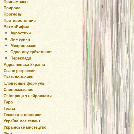
Припампасы
Природа
Прогнозы
Противостояние
РитмоРифма
Акростихи
Лимерики
Микропоэзия
Одно-дву-трёхстишия
Переклади
Рідна ненька Україна
Сеанс регрессии
Сказило-в-очки
Словесные формулы
Словосмыслие
Співпраця з нейронками
Таро
Тесты
Техники и практики
Україна має талант!
Українське мистецтво
Фото