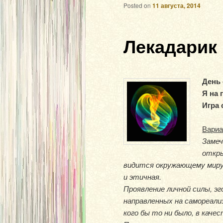
Posted on
11 августа, 2014
Лекадарик н
День 
Я на 
Игра 
Вариа
Замеч
откры
видится окружающему миру 
и этичная.
Проявление личной силы, э
направленных на самореали
кого бы то ни было, в кач