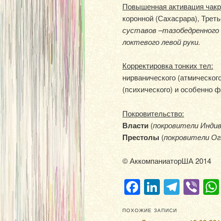
Повышенная активация чакр
коронной (Сахасрара), Треть
суставов –тазобедренного 
локтевого левой руки.
Корректировка тонких тел:
нирванического (атмического
(психического) и особенно ф
Покровительство:
Власти
(
покровители Инди
Престолы
(
покровители Ог
© АккомпаниаторША 2014
Facebook
LinkedIn
Teleg
Vi
ПОХОЖИЕ ЗАПИСИ