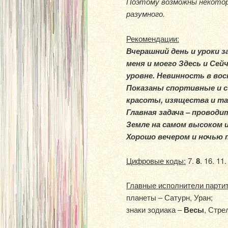
Поэтому возможны некоторы
разумного.
Рекомендации:
Вчерашний день и уроки 
меня и моего Здесь и Се
уровне. Невинность в во
Показаны спортивные и с
красоты, изящества и та
Главная задача – проводи
Земле на самом высоком и
Хорошо вечером и ночью п
Цифровые коды:
7.
8
. 16. 11
Главные исполнители парти
планеты – Сатурн, Уран;
знаки зодиака –
Весы
, Стре