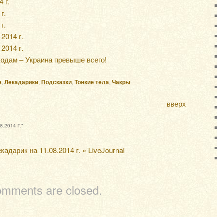
 г.
г.
г.
2014 г.
2014 г.
кодам – Украина превыше всего!
я
,
Лекадарики
,
Подсказки
,
Тонкие тела
,
Чакры
вверх
.2014 Г.
”
кадарик на 11.08.2014 г. » LiveJournal
mments are closed.