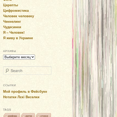
Церепты
Цифромистика
Человек человеку
Ченнелинг
Чудесинки
Я – Человек!
Я живу в Украине
АРХИВЫ
Архивы
Search
ССЫЛКИ
Мой профиль в Фейсбуке
Нотатки Лєкі Веселки
TAGS
рифма
ритм
стихи