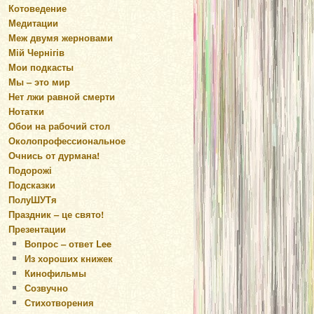
Котоведение
Медитации
Меж двумя жерновами
Мій Чернігів
Мои подкасты
Мы – это мир
Нет лжи равной смерти
Нотатки
Обои на рабочий стол
Околопрофессиональное
Очнись от дурмана!
Подорожі
Подсказки
ПолуШУТя
Праздник – це свято!
Презентации
Вопрос – ответ Lee
Из хороших книжек
Кинофильмы
Созвучно
Стихотворения