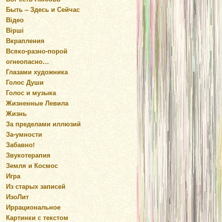
Быть – Здесь и Сейчас
Відео
Вірші
Вкрапления
Всяко-разно-порой
огнеопасно…
Глазами художника
Голос Души
Голос и музыка
Жизненные Левила
Жизнь
За пределами иллюзий
За-умности
Забавно!
Звукотерапия
Земля и Космос
Игра
Из старых записей
ИзоЛит
Иррациональное
Картинки с текстом