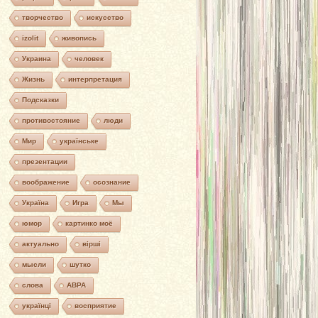
творчество
искусство
izolit
живопись
Украина
человек
Жизнь
интерпретация
Подсказки
противостояние
люди
Мир
українське
презентации
воображение
осознание
Україна
Игра
Мы
юмор
картинко моё
актуально
вірші
мысли
шутко
слова
АВРА
українці
восприятие