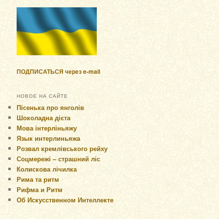
ПОДПИСАТЬСЯ через e-mail
НОВОЕ НА САЙТЕ
Пісенька про янголів
Шоколадна дієта
Мова інтерліньяжу
Язык интерлиньяжа
Розвал кремлівського рейху
Соцмережі – страшний ліс
Колискова лічилка
Рима та ритм
Рифма и Ритм
Об Искусственном Интеллекте