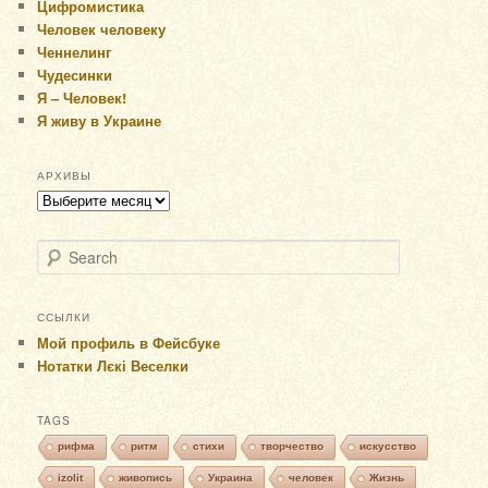
Цифромистика
Человек человеку
Ченнелинг
Чудесинки
Я – Человек!
Я живу в Украине
АРХИВЫ
Архивы
Search
ССЫЛКИ
Мой профиль в Фейсбуке
Нотатки Лєкі Веселки
TAGS
рифма
ритм
стихи
творчество
искусство
izolit
живопись
Украина
человек
Жизнь