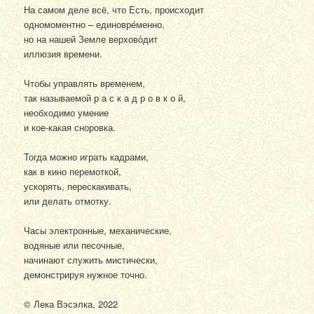
На самом деле всё, что Есть, происходит
одномоментно – единовре́менно,
но на нашей Земле верхово́дит
иллюзия времени.
Чтобы управлять временем,
так называемой р а с к а д р о в к о й,
необходимо умение
и кое-какая сноровка.
Тогда можно играть кадрами,
как в кино перемоткой,
ускорять, перескакивать,
или делать отмотку.
Часы электронные, механические,
водяные или песочные,
начинают служить мистически,
демонстрируя нужное точно.
© Лека Вэсэлка, 2022