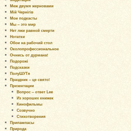
Меж двумя жерновами
Мій Чернігів
Мои подкасты
Мы – это мир
Нет лжи равной смерти
Нотатки
Обои на рабочий стол
Околопрофессиональное
Очнись от дурмана!
Подорожі
Подсказки
ПолуШУТя
Праздник – це свято!
Презентации
Вопрос – ответ Lee
Из хороших книжек
Кинофильмы
Созвучно
Стихотворения
Припампасы
Природа