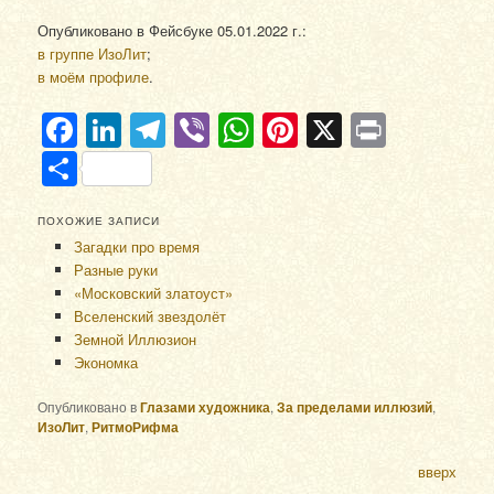
Опубликовано в Фейсбуке 05.01.2022 г.:
в группе ИзоЛит
;
в моём профиле
.
Facebook
LinkedIn
Telegram
Viber
WhatsApp
Pinterest
X
Print
Отправить
ПОХОЖИЕ ЗАПИСИ
Загадки про время
Разные руки
«Московский златоуст»
Вселенский звездолёт
Земной Иллюзион
Экономка
Опубликовано в
Глазами художника
,
За пределами иллюзий
,
ИзоЛит
,
РитмоРифма
вверх