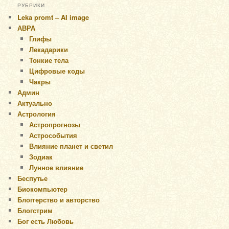
РУБРИКИ
Leka promt – AI image
АВРА
Глифы
Лекадарики
Тонкие тела
Цифровые коды
Чакры
Админ
Актуально
Астрология
Астропрогнозы
Астрособытия
Влияние планет и светил
Зодиак
Лунное влияние
Беспутье
Биокомпьютер
Блоггерство и авторство
Блогстрим
Бог есть Любовь