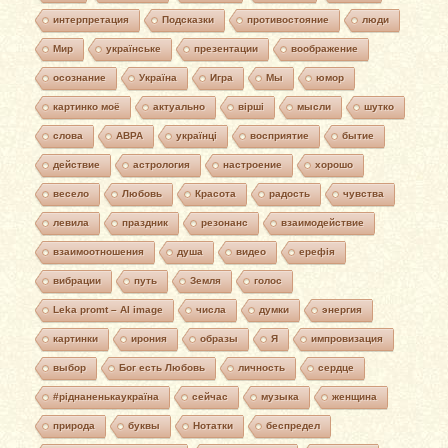
интерпретация
Подсказки
противостояние
люди
Мир
українське
презентации
воображение
осознание
Україна
Игра
Мы
юмор
картинко моё
актуально
вірші
мысли
шутко
слова
АВРА
українці
восприятие
бытие
действие
астрология
настроение
хорошо
весело
Любовь
Красота
радость
чувства
левила
праздник
резонанс
взаимодействие
взаимоотношения
душа
видео
ерефія
вибрации
путь
Земля
голос
Leka promt – AI image
числа
думки
энергия
картинки
ирония
образы
Я
импровизация
выбор
Бог есть Любовь
личность
сердце
#ріднаненькаукраїна
сейчас
музыка
женщина
природа
буквы
Нотатки
беспредел