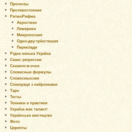
Прогнозы
Противостояние
РитмоРифма
Акростихи
Лимерики
Микропоэзия
Одно-дву-трёхстишия
Переклади
Рідна ненька Україна
Сеанс регрессии
Сказило-в-очки
Словесные формулы
Словосмыслие
Співпраця з нейронками
Таро
Тесты
Техники и практики
Україна має талант!
Українське мистецтво
Фото
Церепты