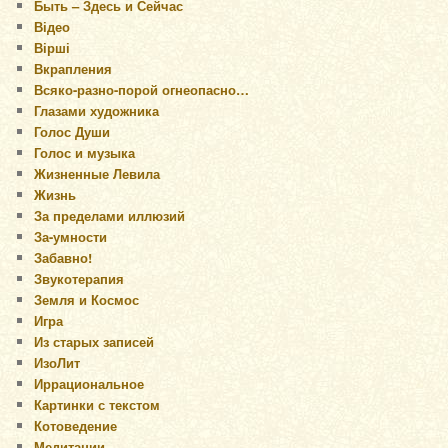
Быть – Здесь и Сейчас
Відео
Вірші
Вкрапления
Всяко-разно-порой огнеопасно…
Глазами художника
Голос Души
Голос и музыка
Жизненные Левила
Жизнь
За пределами иллюзий
За-умности
Забавно!
Звукотерапия
Земля и Космос
Игра
Из старых записей
ИзоЛит
Иррациональное
Картинки с текстом
Котоведение
Медитации