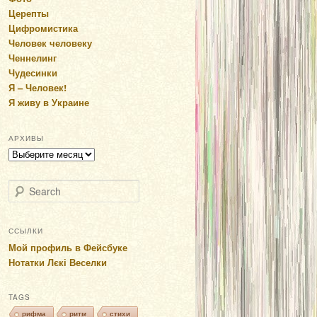
Церепты
Цифромистика
Человек человеку
Ченнелинг
Чудесинки
Я – Человек!
Я живу в Украине
АРХИВЫ
Архивы
Search
ССЫЛКИ
Мой профиль в Фейсбуке
Нотатки Лєкі Веселки
TAGS
рифма
ритм
стихи