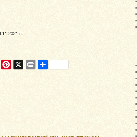
11.2021 г.:
ram
ber
WhatsApp
Pinterest
X
Print
Отправить
ка
,
За пределами иллюзий
,
Игра
,
ИзоЛит
,
РитмоРифма