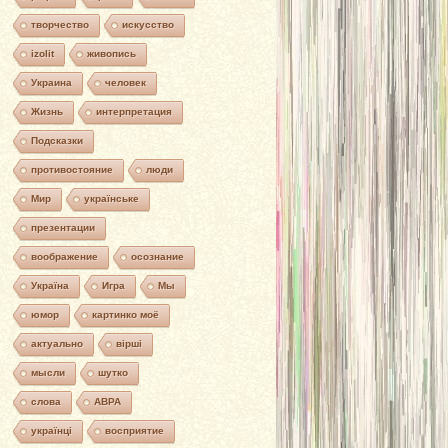
творчество
искусство
izolit
живопись
Украина
человек
Жизнь
интерпретация
Подсказки
противостояние
люди
Мир
українське
презентации
воображение
осознание
Україна
Игра
Мы
юмор
картинко моё
актуально
вірші
мысли
шутко
слова
АВРА
українці
восприятие