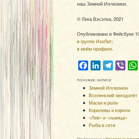
наш Земной Иллюзион.
© Лека Вэсэлка, 2021
Опубликовано в Фейсбуке 10.
в группе ИзоЛит
;
в моём профиле
.
Facebook
LinkedIn
Teleg
Vi
ПОХОЖИЕ ЗАПИСИ
Земной Иллюзион
Вселенский звездолёт
Маски и роли
Королевы и короли
«Лев» и «львица»
Рыба в сети
Опубликовано в
Глазами художни