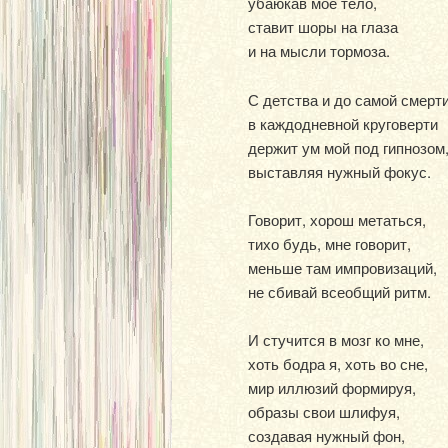
убаюкав моё тело,
ставит шоры на глаза
и на мысли тормоза.
С детства и до самой смерт
в каждодневной круговерти
держит ум мой под гипнозом
выставляя нужный фокус.
Говорит, хорош метаться,
тихо будь, мне говорит,
меньше там импровизаций,
не сбивай всеобщий ритм.
И стучится в мозг ко мне,
хоть бодра я, хоть во сне,
мир иллюзий формируя,
образы свои шлифуя,
создавая нужный фон,