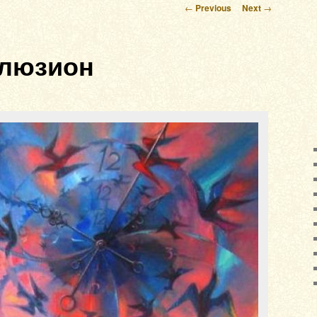
Post navigation
←
Previous
Next
→
люзион