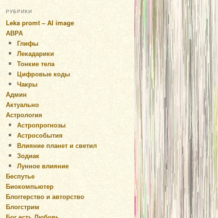
РУБРИКИ
Leka promt – AI image
АВРА
Глифы
Лекадарики
Тонкие тела
Цифровые коды
Чакры
Админ
Актуально
Астрология
Астропрогнозы
Астрособытия
Влияние планет и светил
Зодиак
Лунное влияние
Беспутье
Биокомпьютер
Блоггерство и авторство
Блогстрим
Бог есть Любовь