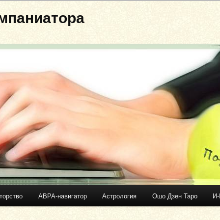
мпаниатора
торство
АВРА-навигатор
Астрология
Ошо Дзен Таро
И-