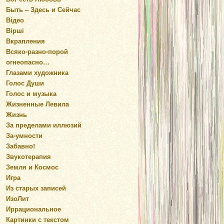
Быть – Здесь и Сейчас
Відео
Вірші
Вкрапления
Всяко-разно-порой
огнеопасно…
Глазами художника
Голос Души
Голос и музыка
Жизненные Левила
Жизнь
За пределами иллюзий
За-умности
Забавно!
Звукотерапия
Земля и Космос
Игра
Из старых записей
ИзоЛит
Иррациональное
Картинки с текстом