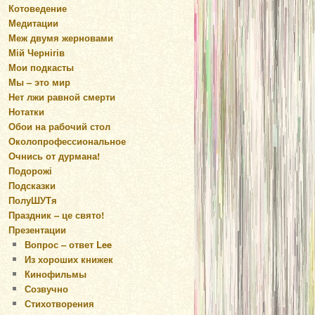
Котоведение
Медитации
Меж двумя жерновами
Мій Чернігів
Мои подкасты
Мы – это мир
Нет лжи равной смерти
Нотатки
Обои на рабочий стол
Околопрофессиональное
Очнись от дурмана!
Подорожі
Подсказки
ПолуШУТя
Праздник – це свято!
Презентации
Вопрос – ответ Lee
Из хороших книжек
Кинофильмы
Созвучно
Стихотворения