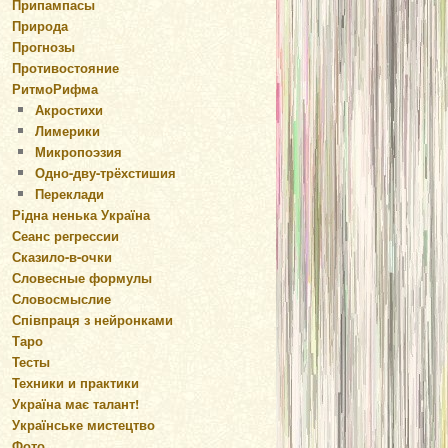
Припампасы
Природа
Прогнозы
Противостояние
РитмоРифма
Акростихи
Лимерики
Микропоэзия
Одно-дву-трёхстишия
Переклади
Рідна ненька Україна
Сеанс регрессии
Сказило-в-очки
Словесные формулы
Словосмыслие
Співпраця з нейронками
Таро
Тесты
Техники и практики
Україна має талант!
Українське мистецтво
Фото