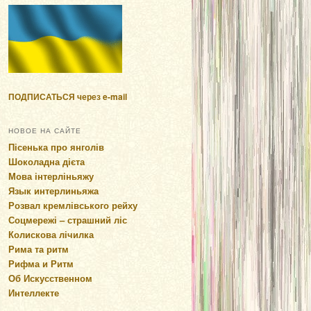
ПОДПИСАТЬСЯ через e-mail
НОВОЕ НА САЙТЕ
Пісенька про янголів
Шоколадна дієта
Мова інтерліньяжу
Язык интерлиньяжа
Розвал кремлівського рейху
Соцмережі – страшний ліс
Колискова лічилка
Рима та ритм
Рифма и Ритм
Об Искусственном
Интеллекте