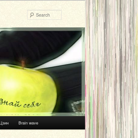
Search
Цзин
Brain wave