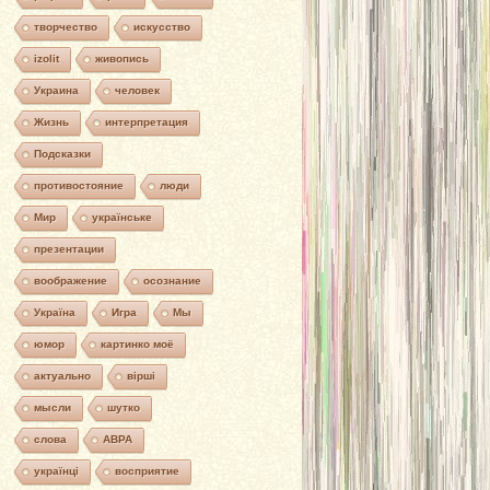
творчество
искусство
izolit
живопись
Украина
человек
Жизнь
интерпретация
Подсказки
противостояние
люди
Мир
українське
презентации
воображение
осознание
Україна
Игра
Мы
юмор
картинко моё
актуально
вірші
мысли
шутко
слова
АВРА
українці
восприятие