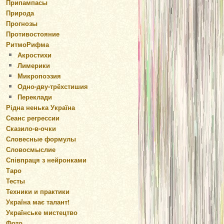
Припампасы
Природа
Прогнозы
Противостояние
РитмоРифма
Акростихи
Лимерики
Микропоэзия
Одно-дву-трёхстишия
Переклади
Рідна ненька Україна
Сеанс регрессии
Сказило-в-очки
Словесные формулы
Словосмыслие
Співпраця з нейронками
Таро
Тесты
Техники и практики
Україна має талант!
Українське мистецтво
Фото