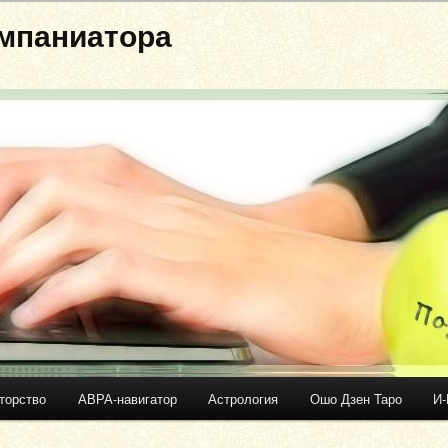
мпаниатора
торство
АВРА-навигатор
Астрология
Ошо Дзен Таро
И-