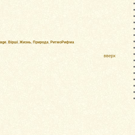
mage
,
Вірші
,
Жизнь
,
Природа
,
РитмоРифма
вверх