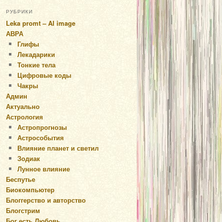
РУБРИКИ
Leka promt – AI image
АВРА
Глифы
Лекадарики
Тонкие тела
Цифровые коды
Чакры
Админ
Актуально
Астрология
Астропрогнозы
Астрособытия
Влияние планет и светил
Зодиак
Лунное влияние
Беспутье
Биокомпьютер
Блоггерство и авторство
Блогстрим
Бог есть Любовь