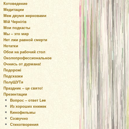
Котоведение
Медитации
Меж двумя жерновами
Мій Чернігів
Мои подкасты
Мы – это мир
Нет лжи равной смерти
Нотатки
Обои на рабочий стол
Околопрофессиональное
Очнись от дурмана!
Подорожі
Подсказки
ПолуШУТя
Праздник – це свято!
Презентации
Вопрос – ответ Lee
Из хороших книжек
Кинофильмы
Созвучно
Стихотворения