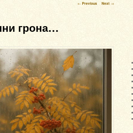
Post navigation
←
Previous
Next
→
ини грона…