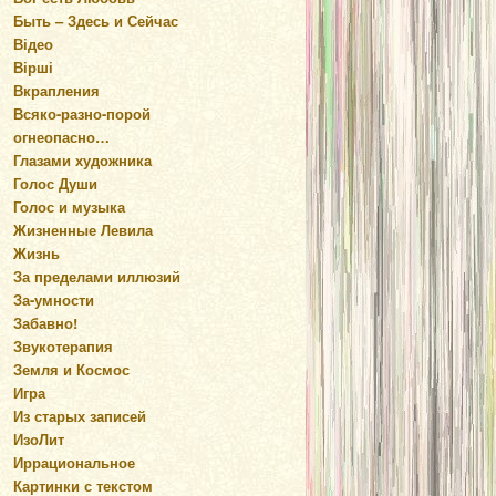
Быть – Здесь и Сейчас
Відео
Вірші
Вкрапления
Всяко-разно-порой
огнеопасно…
Глазами художника
Голос Души
Голос и музыка
Жизненные Левила
Жизнь
За пределами иллюзий
За-умности
Забавно!
Звукотерапия
Земля и Космос
Игра
Из старых записей
ИзоЛит
Иррациональное
Картинки с текстом