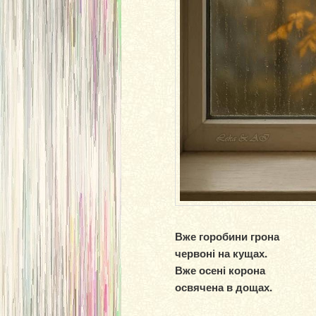
Вже горобини грона
червоні на кущах.
Вже осені корона
освячена в дощах.