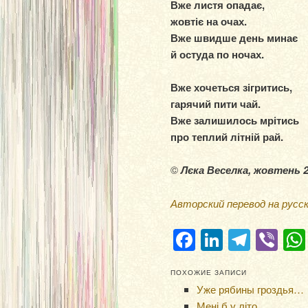
Вже листя опадає,
жовтіє на очах.
Вже швидше день минає
й остуда по ночах.
Вже хочеться зігритись,
гарячий пити чай.
Вже залишилось мрітись
про теплий літній рай.
©
Лєка Веселка, жовтень 
Авторский перевод на русс
Facebook
LinkedIn
Teleg
Vi
ПОХОЖИЕ ЗАПИСИ
Уже рябины гроздья…
Мені б у літо…