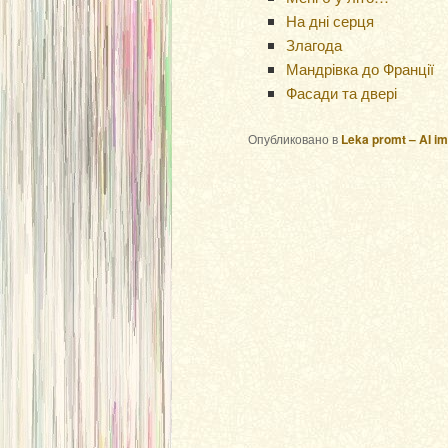
На дні серця
Злагода
Мандрівка до Франції
Фасади та двері
Опубликовано в
Leka promt – AI i