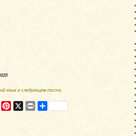
2025
кий язык в следующем посте
.
ram
ber
WhatsApp
Pinterest
X
Print
Отправить