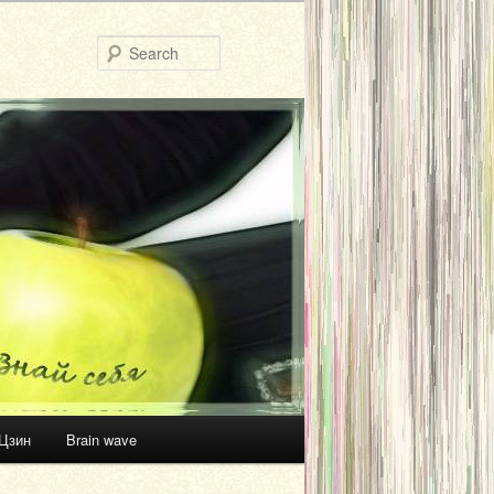
Search
Цзин
Brain wave