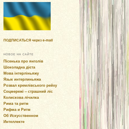
ПОДПИСАТЬСЯ через e-mail
НОВОЕ НА САЙТЕ
Пісенька про янголів
Шоколадна дієта
Мова інтерліньяжу
Язык интерлиньяжа
Розвал кремлівського рейху
Соцмережі – страшний ліс
Колискова лічилка
Рима та ритм
Рифма и Ритм
Об Искусственном
Интеллекте