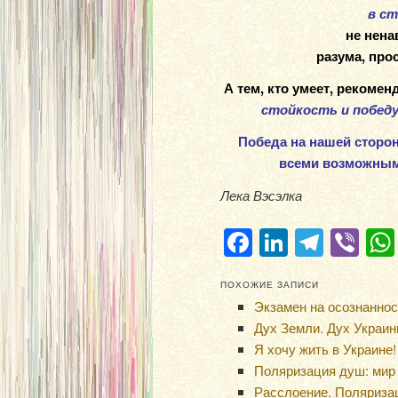
в с
не нена
разума, про
А тем, кто умеет, рекоме
стойкость и победу
Победа на нашей сторон
всеми возможным
Лека Вэсэлка
Facebook
LinkedIn
Teleg
Vi
ПОХОЖИЕ ЗАПИСИ
Экзамен на осознаннос
Дух Земли. Дух Украин
Я хочу жить в Украине!
Поляризация душ: мир
Расслоение. Поляриза