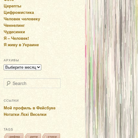
Церепты
Цифромистика
Человек человеку
Ченнелинг
Чудесинки
Я – Человек!
Я живу в Украине
АРХИВЫ
Архивы
Search
ССЫЛКИ
Мой профиль в Фейсбуке
Нотатки Лєкі Веселки
TAGS
рифма
ритм
стихи