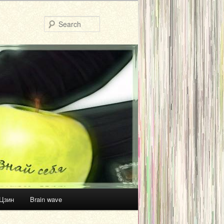
Search
Цзин
Brain wave