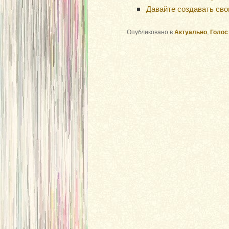
Давайте создавать сво
Опубликовано в
Актуально
,
Голос