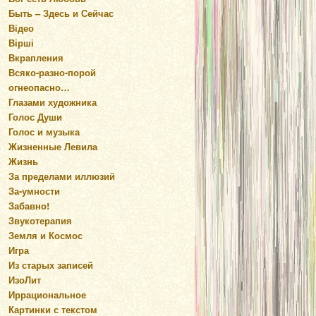
Быть – Здесь и Сейчас
Відео
Вірші
Вкрапления
Всяко-разно-порой
огнеопасно…
Глазами художника
Голос Души
Голос и музыка
Жизненные Левила
Жизнь
За пределами иллюзий
За-умности
Забавно!
Звукотерапия
Земля и Космос
Игра
Из старых записей
ИзоЛит
Иррациональное
Картинки с текстом