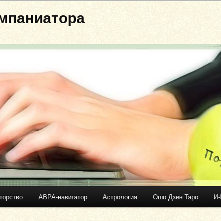
мпаниатора
торство
АВРА-навигатор
Астрология
Ошо Дзен Таро
И-