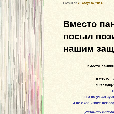
Posted on
28 августа, 2014
Вместо па
посыл поз
нашим защ
Вместо паники
вместо п
и генерир
кто не участвуе
и не оказывает непо
усилить посыл