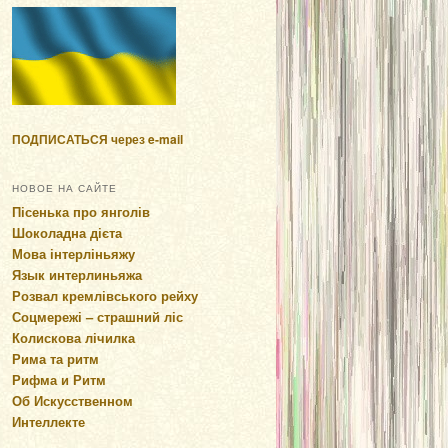
ПОДПИСАТЬСЯ через e-mail
НОВОЕ НА САЙТЕ
Пісенька про янголів
Шоколадна дієта
Мова інтерліньяжу
Язык интерлиньяжа
Розвал кремлівського рейху
Соцмережі – страшний ліс
Колискова лічилка
Рима та ритм
Рифма и Ритм
Об Искусственном
Интеллекте