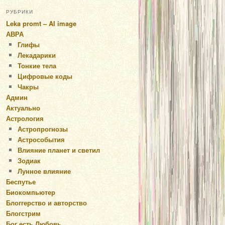
РУБРИКИ
Leka promt – AI image
АВРА
Глифы
Лекадарики
Тонкие тела
Цифровые коды
Чакры
Админ
Актуально
Астрология
Астропрогнозы
Астрособытия
Влияние планет и светил
Зодиак
Лунное влияние
Беспутье
Биокомпьютер
Блоггерство и авторство
Блогстрим
Бог есть Любовь