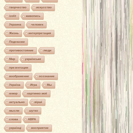
творчество
искусство
izolit
живопись
Украина
человек
Жизнь
интерпретация
Подсказки
противостояние
люди
Мир
українське
презентации
воображение
осознание
Україна
Игра
Мы
юмор
картинко моё
актуально
вірші
мысли
шутко
слова
АВРА
українці
восприятие