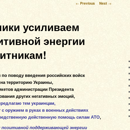
Post navigation
←
Previous
Next
→
ники усиливаем
итивной энергии
итникам!
 по поводу введения российских войск
на территорию Украины,
икетов администрации Президента
ования других негативных эмоций,
предлагаю тем украинцам,
т с оружием в руках в военных действиях
средственную действенную помощь силам АТО
,
 позитивной поддерживающей энергии