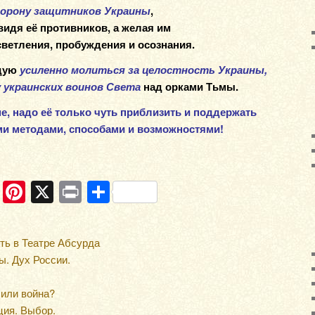
торону защитников Украины
,
видя её противников, а желая им
светления, пробуждения и осознания.
ндую
усиленно молиться за целостность Украины,
 украинских воинов Света
над орками Тьмы.
е, надо её только чуть приблизить и поддержать
и методами, способами и возможностями!
ram
ber
WhatsApp
Pinterest
X
Print
Отправить
ть в Театре Абсурда
ы. Дух России.
 или война?
ция. Выбор.