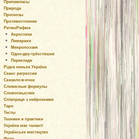
Припампасы
Природа
Прогнозы
Противостояние
РитмоРифма
Акростихи
Лимерики
Микропоэзия
Одно-дву-трёхстишия
Переклади
Рідна ненька Україна
Сеанс регрессии
Сказило-в-очки
Словесные формулы
Словосмыслие
Співпраця з нейронками
Таро
Тесты
Техники и практики
Україна має талант!
Українське мистецтво
Фото