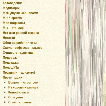
Котоведение
Медитации
Меж двумя жерновами
Мій Чернігів
Мои подкасты
Мы – это мир
Нет лжи равной смерти
Нотатки
Обои на рабочий стол
Околопрофессиональное
Очнись от дурмана!
Подорожі
Подсказки
ПолуШУТя
Праздник – це свято!
Презентации
Вопрос – ответ Lee
Из хороших книжек
Кинофильмы
Созвучно
Стихотворения