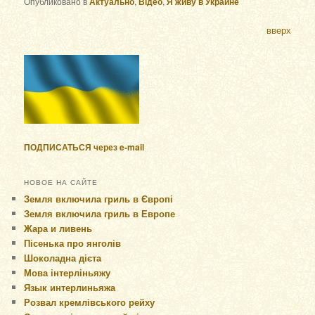
Опубликовано в
Актуально
,
Відео
,
Я живу в Украине
вверх
ПОДПИСАТЬСЯ через e-mail
НОВОЕ НА САЙТЕ
Земля включила гриль в Європі
Земля включила гриль в Европе
Жара и ливень
Пісенька про янголів
Шоколадна дієта
Мова інтерліньяжу
Язык интерлиньяжа
Розвал кремлівського рейху