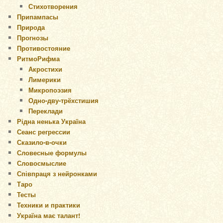
Стихотворения
Припампасы
Природа
Прогнозы
Противостояние
РитмоРифма
Акростихи
Лимерики
Микропоэзия
Одно-дву-трёхстишия
Переклади
Рідна ненька Україна
Сеанс регрессии
Сказило-в-очки
Словесные формулы
Словосмыслие
Співпраця з нейронками
Таро
Тесты
Техники и практики
Україна має талант!