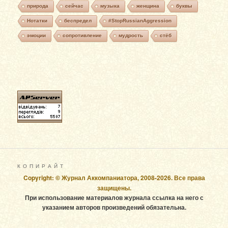
природа
сейчас
музыка
женщина
буквы
Нотатки
беспредел
#StopRussianAggression
эмоции
сопротивление
мудрость
стёб
К О П И Р А Й Т
Copyright: © Журнал Аккомпаниатора, 2008-2026. Все права
защищены.
При использование материалов журнала ссылка на него с
указанием авторов произведений обязательна.