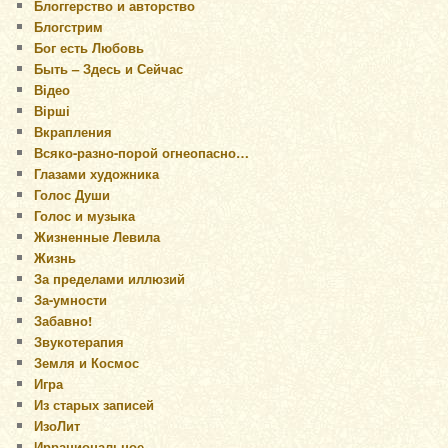
Блоггерство и авторство
Блогстрим
Бог есть Любовь
Быть – Здесь и Сейчас
Відео
Вірші
Вкрапления
Всяко-разно-порой огнеопасно…
Глазами художника
Голос Души
Голос и музыка
Жизненные Левила
Жизнь
За пределами иллюзий
За-умности
Забавно!
Звукотерапия
Земля и Космос
Игра
Из старых записей
ИзоЛит
Иррациональное