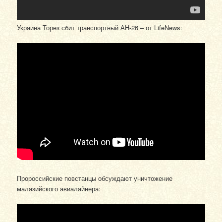
Украина Торез сбит транспортный АН-26 – от LifeNews:
Пророссийские повстанцы обсуждают уничтожение
малазийского авиалайнера: