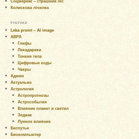
Соцмережі – страшний ліс
Колискова лічилка
РУБРИКИ
Leka promt – AI image
АВРА
Глифы
Лекадарики
Тонкие тела
Цифровые коды
Чакры
Админ
Актуально
Астрология
Астропрогнозы
Астрособытия
Влияние планет и светил
Зодиак
Лунное влияние
Беспутье
Биокомпьютер