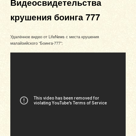
Видеосвидетельства
крушения боинга 777
Удалённое видео от LifeNews с места крушения
малайзийского “Боинга-777”: