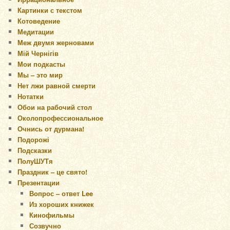
Картинки с текстом
Котоведение
Медитации
Меж двумя жерновами
Мій Чернігів
Мои подкасты
Мы – это мир
Нет лжи равной смерти
Нотатки
Обои на рабочий стол
Околопрофессиональное
Очнись от дурмана!
Подорожі
Подсказки
ПолуШУТя
Праздник – це свято!
Презентации
Вопрос – ответ Lee
Из хороших книжек
Кинофильмы
Созвучно