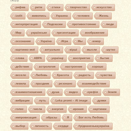
TAGS
рифма
ритм
стихи
творчество
искусство
izolit
живопись
Украина
человек
Жизнь
интерпретация
Подсказки
противостояние
люди
Мир
українське
презентации
воображение
осознание
Україна
Игра
Мы
юмор
картинко моё
актуально
вірші
мысли
шутко
слова
АВРА
українці
восприятие
бытие
действие
астрология
настроение
хорошо
весело
Любовь
Красота
радость
чувства
левила
праздник
резонанс
взаимодействие
взаимоотношения
душа
видео
ерефія
Земля
вибрации
путь
Leka promt – AI image
думки
голос
числа
энергия
ирония
картинки
импровизация
образы
Я
Бог есть Любовь
выбор
личность
сердце
#ріднаненькаукраїна