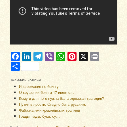
Facebook
LinkedIn
Telegram
Viber
WhatsApp
Pinterest
X
Print
Отправить
ПОХОЖИЕ ЗАПИСИ
Информация по боингу
О крушении боинга 17 июля с.г.
Кому и для чего нужна была одесская трагедия?
Путин в ярости. Стыдно быть русским.
Фабрика лжи кремлёвских троллей
Грады, гады, буки, су…