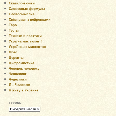
Сказило-в-очки
Словесные формулы
Словосмыслие
Співпраця з нейронками
Таро
Тесты
Техники и практики
Україна має талант!
Українське мистецтво
Фото
Церепты
Цифромистика
Человек человеку
Ченнелинг
Чудесинки
Я – Человек!
Я живу в Украине
АРХИВЫ
Архивы