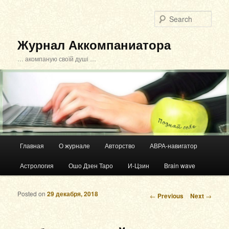
Sear
Журнал Аккомпаниатора
… акомпаную своїй душі …
Main menu
Главная
О журнале
Авторство
АВРА-навигатор
Skip to primary content
Skip to secondary content
Астрология
Ошо Дзен Таро
И-Цзин
Brain wave
Posted on
29 декабря, 2018
Post navigation
←
Previous
Next
→