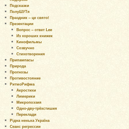
Подсказки
ПолуШУТя
Праздник – це свято!
Презентации
Вопрос – ответ Lee
Из хороших книжек
Кинофильмы
Созвучно
Стихотворения
Припампасы
Природа
Прогнозы
Противостояние
РитмоРифма
Акростихи
Лимерики
Микропоэзия
Одно-дву-трёхстишия
Переклади
Рідна ненька Україна
Сеанс регрессии