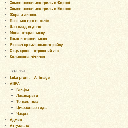
Земля включила гриль в Європі
Земля включила гриль в Европе
Жара и ливень
Пісенька про янголів
Шоколадна дієта
Мова інтерліньяжу
Язык интерлиньяжа
Розвал кремлівського рейху
Соцмережі – страшний ліс
Колискова лічилка
РУБРИКИ
Leka promt – AI image
АВРА
Глифы
Лекадарики
Тонкие тела
Цифровые коды
Чакры
Админ
Актуально