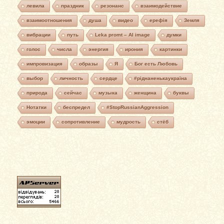
левила
праздник
резонанс
взаимодействие
взаимоотношения
душа
видео
ерефія
Земля
вибрации
путь
Leka promt – AI image
думки
голос
числа
энергия
ирония
картинки
импровизация
образы
Я
Бог есть Любовь
выбор
личность
сердце
#ріднаненькаукраїна
природа
сейчас
музыка
женщина
буквы
Нотатки
беспредел
#StopRussianAggression
эмоции
сопротивление
мудрость
стёб