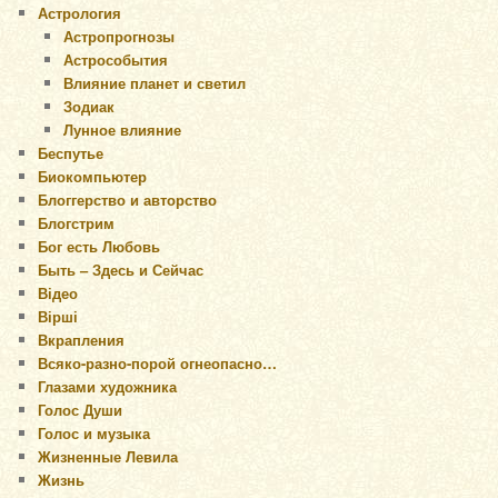
Астрология
Астропрогнозы
Астрособытия
Влияние планет и светил
Зодиак
Лунное влияние
Беспутье
Биокомпьютер
Блоггерство и авторство
Блогстрим
Бог есть Любовь
Быть – Здесь и Сейчас
Відео
Вірші
Вкрапления
Всяко-разно-порой огнеопасно…
Глазами художника
Голос Души
Голос и музыка
Жизненные Левила
Жизнь