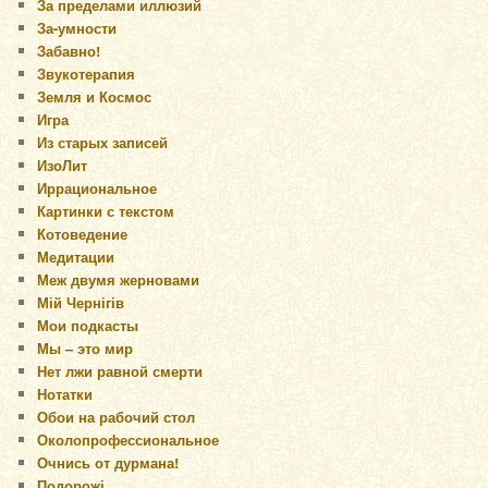
За пределами иллюзий
За-умности
Забавно!
Звукотерапия
Земля и Космос
Игра
Из старых записей
ИзоЛит
Иррациональное
Картинки с текстом
Котоведение
Медитации
Меж двумя жерновами
Мій Чернігів
Мои подкасты
Мы – это мир
Нет лжи равной смерти
Нотатки
Обои на рабочий стол
Околопрофессиональное
Очнись от дурмана!
Подорожі