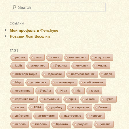
Search
ССЫЛКИ
Мой профиль в Фейсбуке
Нотатки Лєкі Веселки
TAGS
рифма
ритм
стихи
творчество
искусство
izolit
живопись
Украина
человек
Жизнь
интерпретация
Подсказки
противостояние
люди
Мир
українське
презентации
воображение
осознание
Україна
Игра
Мы
юмор
картинко моё
актуально
вірші
мысли
шутко
слова
АВРА
українці
восприятие
бытие
действие
астрология
настроение
хорошо
весело
Любовь
Красота
радость
чувства