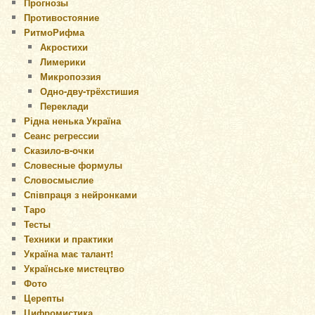
Прогнозы
Противостояние
РитмоРифма
Акростихи
Лимерики
Микропоэзия
Одно-дву-трёхстишия
Переклади
Рідна ненька Україна
Сеанс регрессии
Сказило-в-очки
Словесные формулы
Словосмыслие
Співпраця з нейронками
Таро
Тесты
Техники и практики
Україна має талант!
Українське мистецтво
Фото
Церепты
Цифромистика