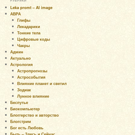
РУБРИКИ
Leka promt – AI image
АВРА
Глифы
Лекадарики
Тонкие тела
Цифровые коды
Чакры
Админ
Актуально
Астрология
Астропрогнозы
Астрособытия
Влияние планет и светил
Зодиак
Лунное влияние
Беспутье
Биокомпьютер
Блоггерство и авторство
Блогстрим
Бог есть Любовь
Быть – Здесь и Сейчас