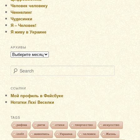
Человек человеку
Ченнелинг
Чудесинки
Я – Человек!
Я живу в Украине
АРХИВЫ
Архивы
Search
ССЫЛКИ
Мой профиль в Фейсбуке
Нотатки Лєкі Веселки
TAGS
рифма
ритм
стихи
творчество
искусство
izolit
живопись
Украина
человек
Жизнь