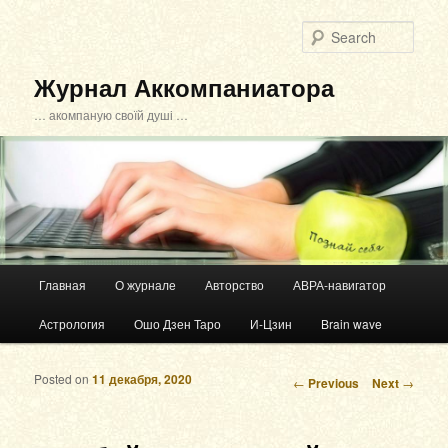
Sear
Журнал Аккомпаниатора
… акомпаную своїй душі …
Main menu
Главная
О журнале
Авторство
АВРА-навигатор
Skip to primary content
Skip to secondary content
Астрология
Ошо Дзен Таро
И-Цзин
Brain wave
Posted on
11 декабря, 2020
Post navigation
←
Previous
Next
→