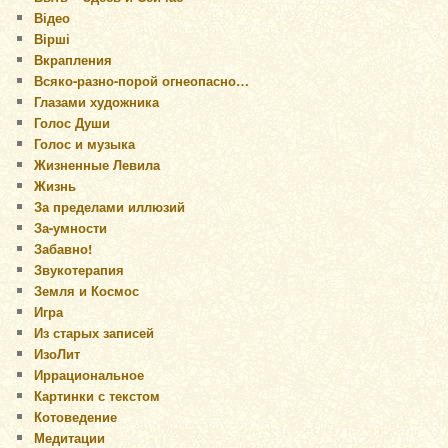
Відео
Вірші
Вкрапления
Всяко-разно-порой огнеопасно…
Глазами художника
Голос Души
Голос и музыка
Жизненные Левила
Жизнь
За пределами иллюзий
За-умности
Забавно!
Звукотерапия
Земля и Космос
Игра
Из старых записей
ИзоЛит
Иррациональное
Картинки с текстом
Котоведение
Медитации