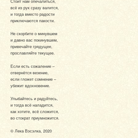
Стоит нам опечалиться,
всё из рук сразу валится,
и тогда вместо радости
приключаются пакости.
Не скорбите о минувшем
и давно вас покинувшем,
привечайте грядущее,
прославляйте текущее.
Если есть сожаление –
отвернётся везение,
если гложет сомнение –
убежит вдохновение.
Улыбайтесь и радуйтесь,
и тогда всё наладится,
как хотите, всё сложится,
во стократ приумножится.
© Лека Вэсэлка, 2020