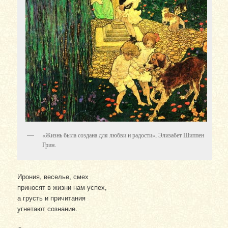
«Жизнь была создана для любви и радости», Элизабет Шиппен
Грин.
Ирония, веселье, смех
приносят в жизни нам успех,
а грусть и причитания
угнетают сознание.