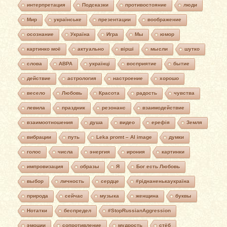
интерпретация
Подсказки
противостояние
люди
Мир
українське
презентации
воображение
осознание
Україна
Игра
Мы
юмор
картинко моё
актуально
вірші
мысли
шутко
слова
АВРА
українці
восприятие
бытие
действие
астрология
настроение
хорошо
весело
Любовь
Красота
радость
чувства
левила
праздник
резонанс
взаимодействие
взаимоотношения
душа
видео
ерефія
Земля
вибрации
путь
Leka promt – AI image
думки
голос
числа
энергия
ирония
картинки
импровизация
образы
Я
Бог есть Любовь
выбор
личность
сердце
#ріднаненькаукраїна
природа
сейчас
музыка
женщина
буквы
Нотатки
беспредел
#StopRussianAggression
эмоции
сопротивление
мудрость
стёб