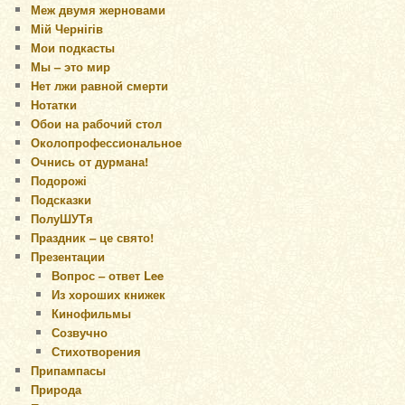
Меж двумя жерновами
Мій Чернігів
Мои подкасты
Мы – это мир
Нет лжи равной смерти
Нотатки
Обои на рабочий стол
Околопрофессиональное
Очнись от дурмана!
Подорожі
Подсказки
ПолуШУТя
Праздник – це свято!
Презентации
Вопрос – ответ Lee
Из хороших книжек
Кинофильмы
Созвучно
Стихотворения
Припампасы
Природа