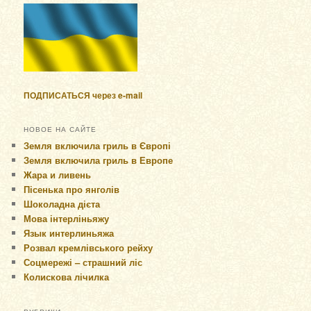
ПОДПИСАТЬСЯ через e-mail
НОВОЕ НА САЙТЕ
Земля включила гриль в Європі
Земля включила гриль в Европе
Жара и ливень
Пісенька про янголів
Шоколадна дієта
Мова інтерліньяжу
Язык интерлиньяжа
Розвал кремлівського рейху
Соцмережі – страшний ліс
Колискова лічилка