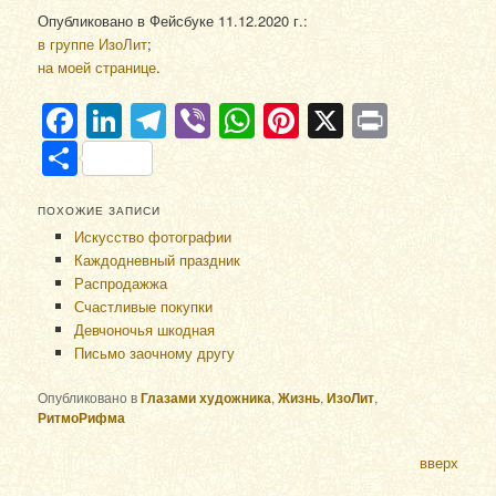
Опубликовано в Фейсбуке 11.12.2020 г.:
в группе ИзоЛит
;
на моей странице
.
Facebook
LinkedIn
Telegram
Viber
WhatsApp
Pinterest
X
Print
Отправить
ПОХОЖИЕ ЗАПИСИ
Искусство фотографии
Каждодневный праздник
Распродажжа
Счастливые покупки
Девчоночья шкодная
Письмо заочному другу
Опубликовано в
Глазами художника
,
Жизнь
,
ИзоЛит
,
РитмоРифма
вверх