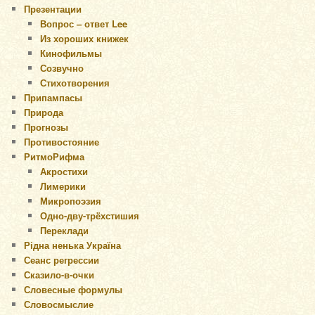
Презентации
Вопрос – ответ Lee
Из хороших книжек
Кинофильмы
Созвучно
Стихотворения
Припампасы
Природа
Прогнозы
Противостояние
РитмоРифма
Акростихи
Лимерики
Микропоэзия
Одно-дву-трёхстишия
Переклади
Рідна ненька Україна
Сеанс регрессии
Сказило-в-очки
Словесные формулы
Словосмыслие