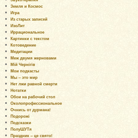
Земля и Космос
Игра
Из старых записей
ИзоЛит
Иррациональное
Картинки с текстом
Котоведение
Медитации
Меж двумя жерновами
Мій Чернігів
Мои подкасты
Мы – это мир
Нет лжи равной смерти
Нотатки
Обои на рабочий стол
Околопрофессиональное
Очнись от дурмана!
Подорожі
Подсказки
ПолуШУТя
Праздник – це свято!