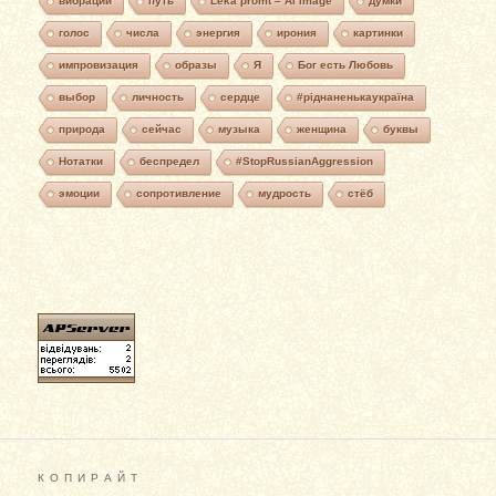
вибрации
путь
Leka promt – AI image
думки
голос
числа
энергия
ирония
картинки
импровизация
образы
Я
Бог есть Любовь
выбор
личность
сердце
#ріднаненькаукраїна
природа
сейчас
музыка
женщина
буквы
Нотатки
беспредел
#StopRussianAggression
эмоции
сопротивление
мудрость
стёб
К О П И Р А Й Т