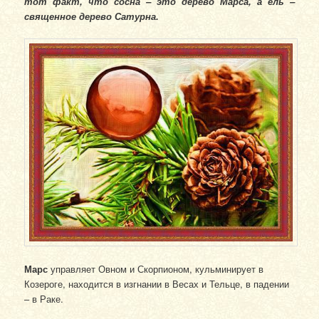
тот факт, что сосна – это дерево Марса, а ель –
священное дерево Сатурна.
Марс
управляет Овном и Скорпионом, кульминирует в
Козероге, находится в изгнании в Весах и Тельце, в падении
– в Раке.