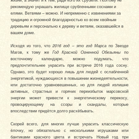
рекомендую украшать жилище срубленными соснами и
елями. Ветвями – можно. И непременно с извинениями за
традицию и огромной благодарностью ко всем хвойным
деревьям и персонально к дереву и ветвям, оказавшейся в
вашем доме.
Исходя из того, что
2016 год – это год Марса
по Звезде
Магов, к тому же
Год Красной Огненной Обезьяны
по
восточному календарю, можно подумать, что
предпочтительнее украсить при встрече 2016 года сосну.
Однако, это будет хорошо лишь для людей с ослабленной
энергетикой, нуждающихся в повышении жизнедеятельности,
или достаточно уравновешенных, но для людей излишне
активных, страстных и горячих переизбыток марсовской
энергии может привести к энергетическому перекосу,
провоцирующему на ссоры и скандалы, которые
впоследствии придётся долго расхёбывать.
Скорей всего, для многих лучше украсить классическую
ёлочку, но обязательно с несколькими игрушками или
бантиками красного цвета и встречать Новый год при