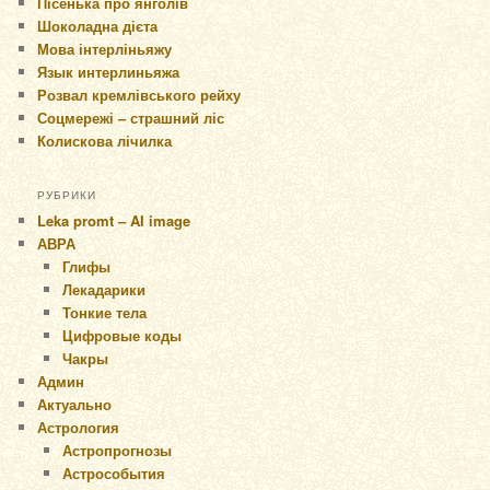
Пісенька про янголів
Шоколадна дієта
Мова інтерліньяжу
Язык интерлиньяжа
Розвал кремлівського рейху
Соцмережі – страшний ліс
Колискова лічилка
РУБРИКИ
Leka promt – AI image
АВРА
Глифы
Лекадарики
Тонкие тела
Цифровые коды
Чакры
Админ
Актуально
Астрология
Астропрогнозы
Астрособытия