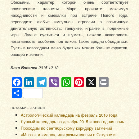
Обезьяны, характер которой очень соответствует
проявлениям планеты Марс, проявите максимум
находчивости и смекалки при встрече Нового года,
переводите любые импульсы агрессии в позитивную
двигательную активность: танцуйте, играйте в подвижные
игры. Лучше суетиться и шуметь, нежели накапливать
негативность, особенно под ёлкой. Также вредно объедаться.
Пусть в новогоднем меню будет как можно больше фруктов,
овощей и зелени.
Лека Вэсэлка
2015-12-12
Facebook
LinkedIn
Telegram
Viber
WhatsApp
Pinterest
X
Print
Отправить
ПОХОЖИЕ ЗАПИСИ
Астрологический календарь на февраль 2016 года
Лунный календарь на декабрь 2015 и новогодняя ночь
Проходим по сентябрьскому коридору затмений
«Много» и «мало», или размышления о Сатурне и