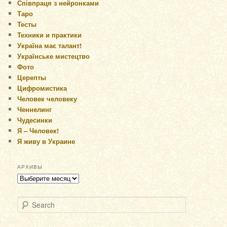
Співпраця з нейронками
Таро
Тесты
Техники и практики
Україна має талант!
Українське мистецтво
Фото
Церепты
Цифромистика
Человек человеку
Ченнелинг
Чудесинки
Я – Человек!
Я живу в Украине
АРХИВЫ
Архивы
Search