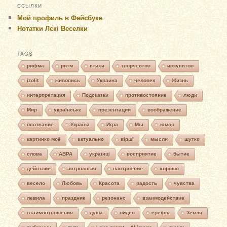
ССЫЛКИ
Мой профиль в Фейсбуке
Нотатки Лєкі Веселки
TAGS
рифма
ритм
стихи
творчество
искусство
izolit
живопись
Украина
человек
Жизнь
интерпретация
Подсказки
противостояние
люди
Мир
українське
презентации
воображение
осознание
Україна
Игра
Мы
юмор
картинко моё
актуально
вірші
мысли
шутко
слова
АВРА
українці
восприятие
бытие
действие
астрология
настроение
хорошо
весело
Любовь
Красота
радость
чувства
левила
праздник
резонанс
взаимодействие
взаимоотношения
душа
видео
ерефія
Земля