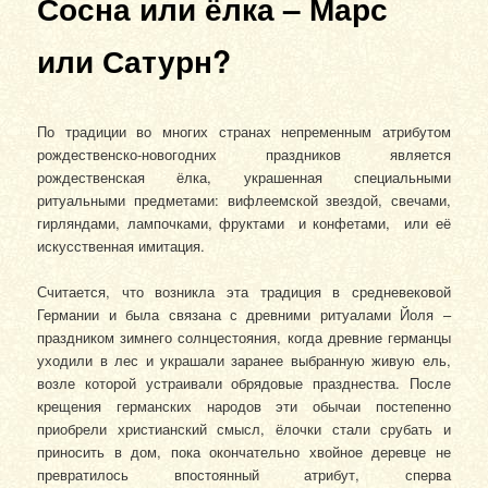
Сосна или ёлка – Марс
или Сатурн?
По традиции во многих странах непременным атрибутом
рождественско-новогодних праздников является
рождественская ёлка, украшенная специальными
ритуальными предметами: вифлеемской звездой, свечами,
гирляндами, лампочками, фруктами и конфетами, или её
искусственная имитация.
Считается, что возникла эта традиция в средневековой
Германии и была связана с древними ритуалами Йоля –
праздником зимнего солнцестояния, когда древние германцы
уходили в лес и украшали заранее выбранную живую ель,
возле которой устраивали обрядовые празднества. После
крещения германских народов эти обычаи постепенно
приобрели христианский смысл, ёлочки стали срубать и
приносить в дом, пока окончательно хвойное деревце не
превратилось впостоянный атрибут, сперва