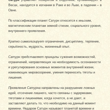
Весах, находится в изгнании в Раке и во Льве, в падении – в
Овне.
По классификации планет Сатурн относится к иньским,
магнетическим планетам земной стихии, социального уровня,
внутреннего проявления.
Кратко символизирует
ограничения, дисциплину, терпение,
серьёзность, мудрость, жизненный опыт.
Сатурн представляет принципы
сужения возможностей,
ограничений, направляющих на необходимость осознанности
и урегулирования основных моментов внутренней жизни,
изменяющих мировоззрение, умения переносить тяготы и
лишения.
Проявления Сатурна
направлены на разрушение ложных
идей, отсечение лишнего, часто связаны с задержками,
тяготами и лишениями, когда хочется, а не дают, и
заставляют делать то, что необходимо на данный момент
времени. Недаром Сатурн называют планетой времени и