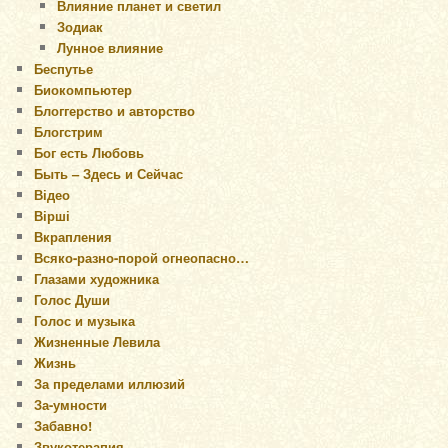
Влияние планет и светил
Зодиак
Лунное влияние
Беспутье
Биокомпьютер
Блоггерство и авторство
Блогстрим
Бог есть Любовь
Быть – Здесь и Сейчас
Відео
Вірші
Вкрапления
Всяко-разно-порой огнеопасно…
Глазами художника
Голос Души
Голос и музыка
Жизненные Левила
Жизнь
За пределами иллюзий
За-умности
Забавно!
Звукотерапия