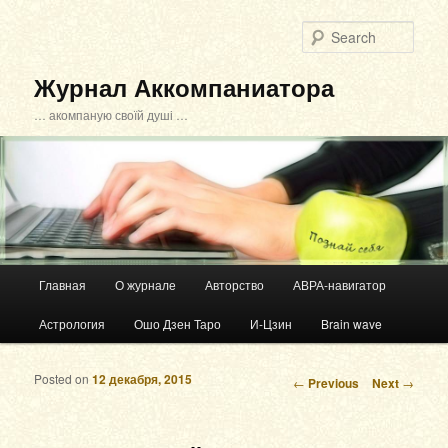
Sear
Журнал Аккомпаниатора
… акомпаную своїй душі …
Main menu
Главная
О журнале
Авторство
АВРА-навигатор
Skip to primary content
Skip to secondary content
Астрология
Ошо Дзен Таро
И-Цзин
Brain wave
Posted on
12 декабря, 2015
Post navigation
←
Previous
Next
→