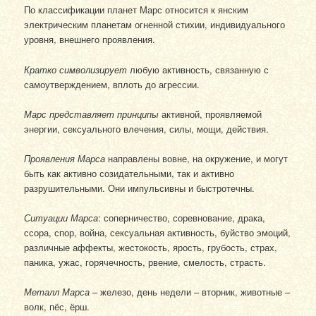
По классификации планет Марс относится к янским
электрическим планетам огненной стихии, индивидуального
уровня, внешнего проявления.
Кратко символизирует
любую активность, связанную с
самоутверждением, вплоть до агрессии.
Марс представляет принципы
активной, проявляемой
энергии, сексуального влечения, силы, мощи, действия.
Проявления Марса
направлены вовне, на окружение, и могут
быть как активно созидательными, так и активно
разрушительными. Они импульсивны и быстротечны.
Ситуации Марса
: соперничество, соревнование, драка,
ссора, спор, война, сексуальная активность, буйство эмоций,
различные аффекты, жестокость, ярость, грубость, страх,
паника, ужас, горячечность, рвение, смелость, страсть.
Металл Марса
– железо, день недели – вторник, животные –
волк, пёс, ёрш.