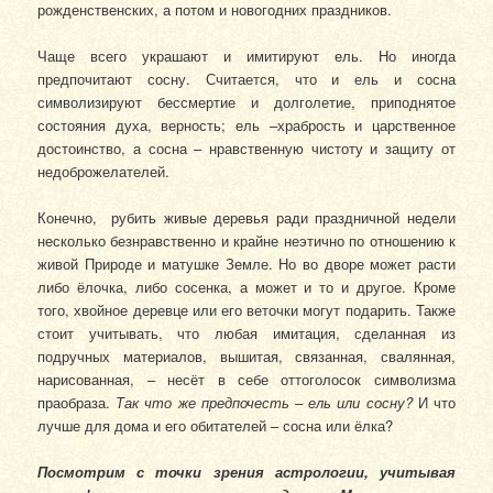
рожденственских, а потом и новогодних праздников.
Чаще всего украшают и имитируют ель. Но иногда
предпочитают сосну. Считается, что и ель и сосна
символизируют бессмертие и долголетие, приподнятое
состояния духа, верность; ель –храбрость и царственное
достоинство, а сосна – нравственную чистоту и защиту от
недоброжелателей.
Конечно, рубить живые деревья ради праздничной недели
несколько безнравственно и крайне неэтично по отношению к
живой Природе и матушке Земле. Но во дворе может расти
либо ёлочка, либо сосенка, а может и то и другое. Кроме
того, хвойное деревце или его веточки могут подарить. Также
стоит учитывать, что любая имитация, сделанная из
подручных материалов, вышитая, связанная, свалянная,
нарисованная, – несёт в себе оттоголосок символизма
праобраза.
Так что же предпочесть – ель или сосну?
И что
лучше для дома и его обитателей – сосна или ёлка?
Посмотрим с точки зрения астрологии, учитывая