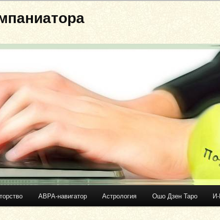
мпаниатора
торство
АВРА-навигатор
Астрология
Ошо Дзен Таро
И-