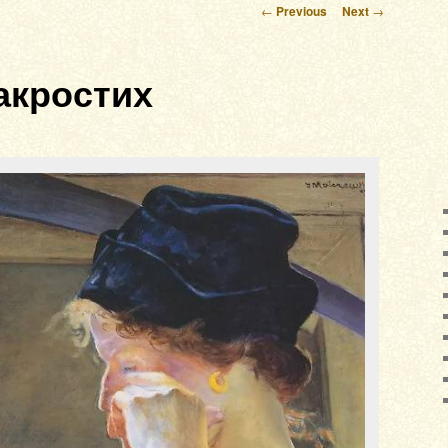
Post navigation
←
Previous
Next
→
акростих