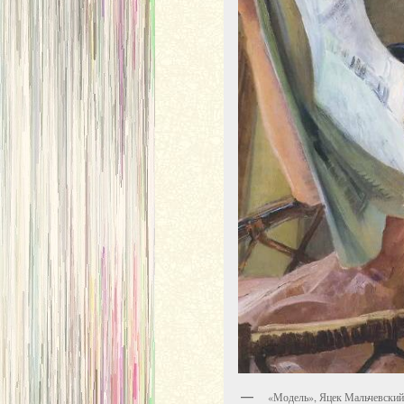
«Модель», Яцек Мальчевский,