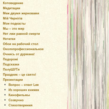
Котоведение
Медитации
Меж двумя жерновами
Мій Чернігів
Мои подкасты
Мы – это мир
Нет лжи равной смерти
Нотатки
Обои на рабочий стол
Околопрофессиональное
Очнись от дурмана!
Подорожі
Подсказки
ПолуШУТя
Праздник – це свято!
Презентации
Вопрос – ответ Lee
Из хороших книжек
Кинофильмы
Созвучно
Стихотворения