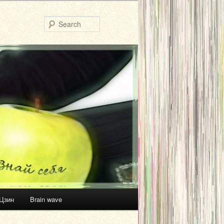
Search
Цзин
Brain wave