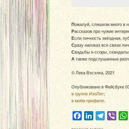
П
ожалуй, слишком много в 
Р
ассказов про чужие интере
Е
сли личность звёздная, пу
С
разу напоказ все связи ли
С
вадьбы и ссоры, скандалы
А
также подслушанные разг
© Лека Вэсэлка, 2021
Опубликовано в Фейсбуке 03.
в группе ИзоЛит
;
в моём профиле
.
Facebook
LinkedIn
Teleg
Vi