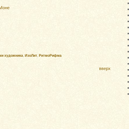
 Моне
ми художника
,
ИзоЛит
,
РитмоРифма
вверх