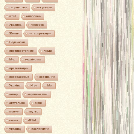
творчество
искусство
izolit
живопись
Украина
человек
Жизнь
интерпретация
Подсказки
противостояние
люди
Мир
українське
презентации
воображение
осознание
Україна
Игра
Мы
юмор
картинко моё
актуально
вірші
мысли
шутко
слова
АВРА
українці
восприятие