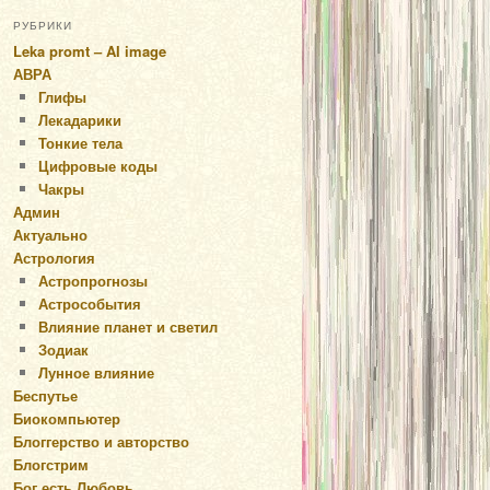
РУБРИКИ
Leka promt – AI image
АВРА
Глифы
Лекадарики
Тонкие тела
Цифровые коды
Чакры
Админ
Актуально
Астрология
Астропрогнозы
Астрособытия
Влияние планет и светил
Зодиак
Лунное влияние
Беспутье
Биокомпьютер
Блоггерство и авторство
Блогстрим
Бог есть Любовь