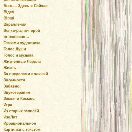
Быть – Здесь и Сейчас
Відео
Вірші
Вкрапления
Всяко-разно-порой
огнеопасно…
Глазами художника
Голос Души
Голос и музыка
Жизненные Левила
Жизнь
За пределами иллюзий
За-умности
Забавно!
Звукотерапия
Земля и Космос
Игра
Из старых записей
ИзоЛит
Иррациональное
Картинки с текстом