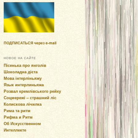
ПОДПИСАТЬСЯ через e-mail
НОВОЕ НА САЙТЕ
Пісенька про янголів
Шоколадна дієта
Мова інтерліньяжу
Язык интерлиньяжа
Розвал кремлівського рейху
Соцмережі – страшний ліс
Колискова лічилка
Рима та ритм
Рифма и Ритм
Об Искусственном
Интеллекте