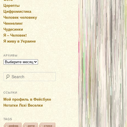
Церепты
Цифромистика
Человек человеку
Ченнелинг
Чудесинки
Я – Человек!
Я живу в Украине
АРХИВЫ
Архивы
Search
ССЫЛКИ
Мой профиль в Фейсбуке
Нотатки Лєкі Веселки
TAGS
рифма
ритм
стихи