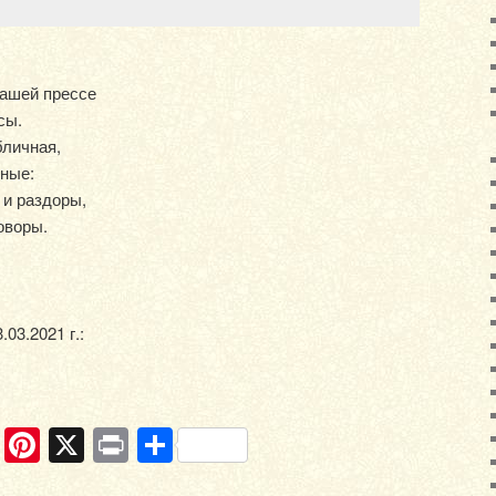
нашей прессе
сы.
бличная,
чные:
 и раздоры,
оворы.
03.2021 г.:
ram
ber
WhatsApp
Pinterest
X
Print
Отправить