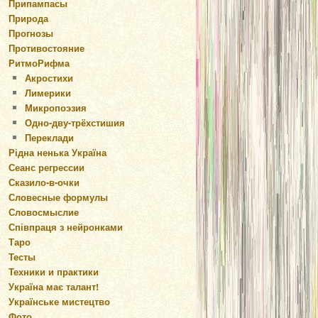
Припампасы
Природа
Прогнозы
Противостояние
РитмоРифма
Акростихи
Лимерики
Микропоэзия
Одно-дву-трёхстишия
Переклади
Рідна ненька Україна
Сеанс регрессии
Сказило-в-очки
Словесные формулы
Словосмыслие
Співпраця з нейронками
Таро
Тесты
Техники и практики
Україна має талант!
Українське мистецтво
Фото