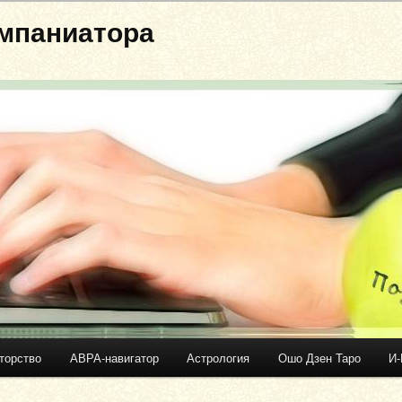
мпаниатора
торство
АВРА-навигатор
Астрология
Ошо Дзен Таро
И-