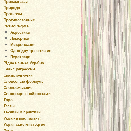
Припампасы
Природа
Прогнозы
Противостояние
РитмоРифма
Акростихи
Лимерики
Микропоэзия
Одно-дву-трёхстишия
Переклади
Рідна ненька Україна
Сеанс регрессии
Сказило-в-очки
Словесные формулы
Словосмыслие
Співпраця з нейронками
Таро
Тесты
Техники и практики
Україна має талант!
Українське мистецтво
Фото