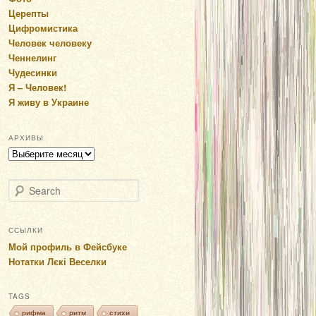
Церепты
Цифромистика
Человек человеку
Ченнелинг
Чудесинки
Я – Человек!
Я живу в Украине
АРХИВЫ
Архивы
Search
ССЫЛКИ
Мой профиль в Фейсбуке
Нотатки Лєкі Веселки
TAGS
рифма
ритм
стихи