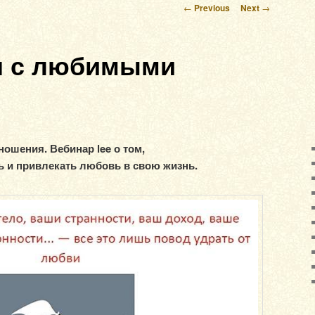
Post navigation
←
Previous
Next
→
я с любимыми
ношения. Вебинар lee о том,
ь и привлекать любовь в свою жизнь.