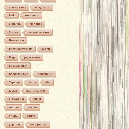
творчество
искусство
izolit
живопись
Украина
человек
Жизнь
интерпретация
Подсказки
противостояние
люди
Мир
українське
презентации
воображение
осознание
Україна
Игра
Мы
юмор
картинко моё
актуально
вірші
мысли
шутко
слова
АВРА
українці
восприятие