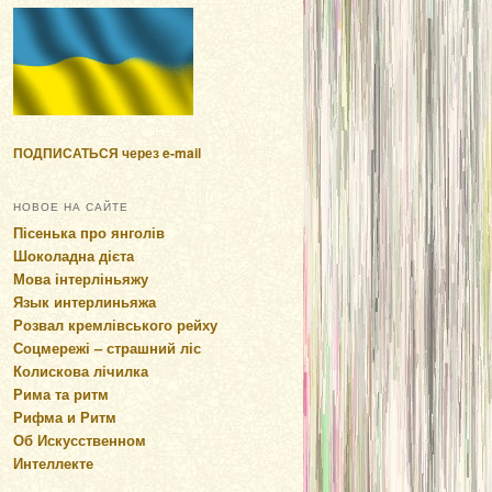
ПОДПИСАТЬСЯ через e-mail
НОВОЕ НА САЙТЕ
Пісенька про янголів
Шоколадна дієта
Мова інтерліньяжу
Язык интерлиньяжа
Розвал кремлівського рейху
Соцмережі – страшний ліс
Колискова лічилка
Рима та ритм
Рифма и Ритм
Об Искусственном
Интеллекте