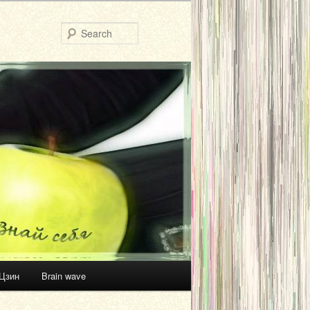
Search
Цзин
Brain wave