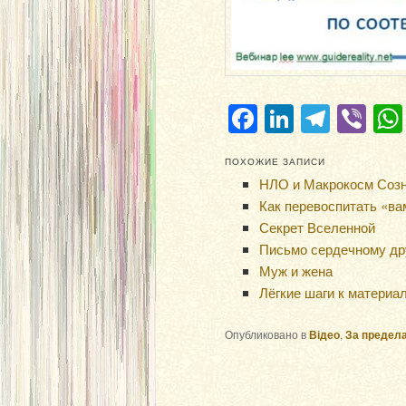
Facebook
LinkedIn
Teleg
Vi
ПОХОЖИЕ ЗАПИСИ
НЛО и Макрокосм Созна
Как перевоспитать «ва
Секрет Вселенной
Письмо сердечному др
Муж и жена
Лёгкие шаги к материа
Опубликовано в
Відео
,
За предел