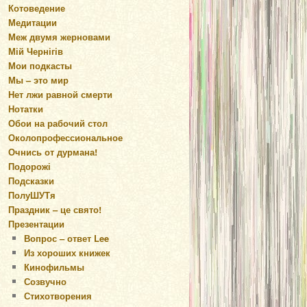
Котоведение
Медитации
Меж двумя жерновами
Мій Чернігів
Мои подкасты
Мы – это мир
Нет лжи равной смерти
Нотатки
Обои на рабочий стол
Околопрофессиональное
Очнись от дурмана!
Подорожі
Подсказки
ПолуШУТя
Праздник – це свято!
Презентации
Вопрос – ответ Lee
Из хороших книжек
Кинофильмы
Созвучно
Стихотворения