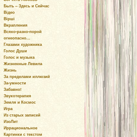
Быть – Здесь и Сейчас
Відео
Вірші
Вкрапления
Всяко-разно-порой
огнеопасно…
Глазами художника
Голос Души
Голос и музыка
Жизненные Левила
Жизнь
За пределами иллюзий
За-умности
Забавно!
Звукотерапия
Земля и Космос
Игра
Из старых записей
ИзоЛит
Иррациональное
Картинки с текстом