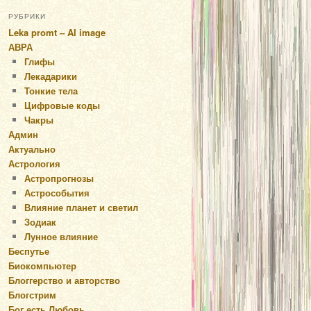
РУБРИКИ
Leka promt – AI image
АВРА
Глифы
Лекадарики
Тонкие тела
Цифровые коды
Чакры
Админ
Актуально
Астрология
Астропрогнозы
Астрособытия
Влияние планет и светил
Зодиак
Лунное влияние
Беспутье
Биокомпьютер
Блоггерство и авторство
Блогстрим
Бог есть Любовь