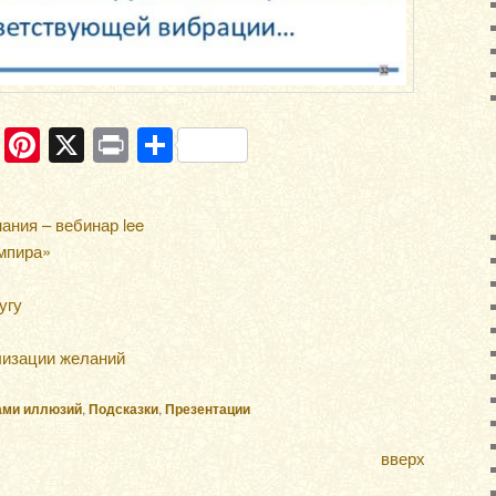
ram
ber
WhatsApp
Pinterest
X
Print
Отправить
ния – вебинар lee
мпира»
угу
лизации желаний
ами иллюзий
,
Подсказки
,
Презентации
вверх