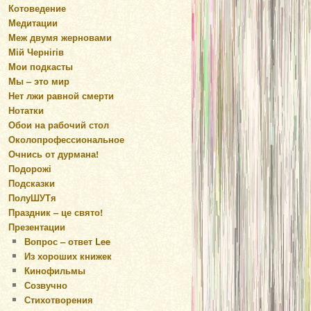
Котоведение
Медитации
Меж двумя жерновами
Мій Чернігів
Мои подкасты
Мы – это мир
Нет лжи равной смерти
Нотатки
Обои на рабочий стол
Околопрофессиональное
Очнись от дурмана!
Подорожі
Подсказки
ПолуШУТя
Праздник – це свято!
Презентации
Вопрос – ответ Lee
Из хороших книжек
Кинофильмы
Созвучно
Стихотворения