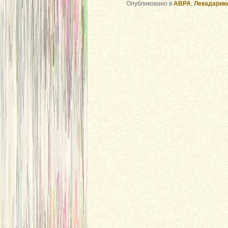
Опубликовано в
АВРА
,
Лекадарик