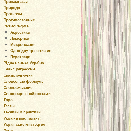
Припампасы
Природа
Прогнозы
Противостояние
РитмоРифма
Акростихи
Лимерики
Микропоэзия
Одно-дву-трёхстишия
Переклади
Рідна ненька Україна
Сеанс регрессии
Сказило-в-очки
Словесные формулы
Словосмыслие
Співпраця з нейронками
Таро
Тесты
Техники и практики
Україна має талант!
Українське мистецтво
Фото