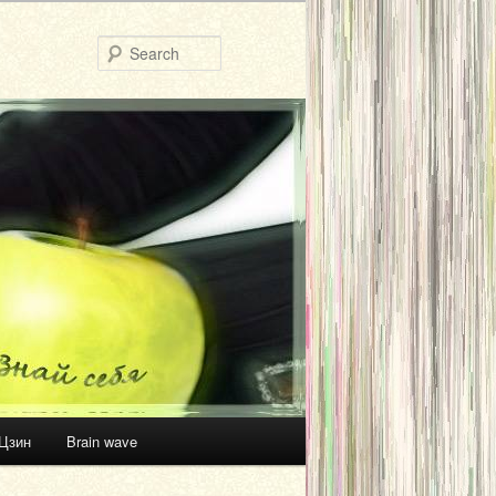
Search
Цзин
Brain wave