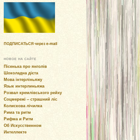
ПОДПИСАТЬСЯ через e-mail
НОВОЕ НА САЙТЕ
Пісенька про янголів
Шоколадна дієта
Мова інтерліньяжу
Язык интерлиньяжа
Розвал кремлівського рейху
Соцмережі – страшний ліс
Колискова лічилка
Рима та ритм
Рифма и Ритм
Об Искусственном
Интеллекте