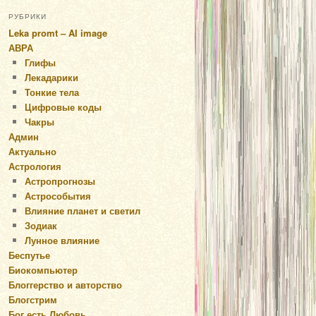
РУБРИКИ
Leka promt – AI image
АВРА
Глифы
Лекадарики
Тонкие тела
Цифровые коды
Чакры
Админ
Актуально
Астрология
Астропрогнозы
Астрособытия
Влияние планет и светил
Зодиак
Лунное влияние
Беспутье
Биокомпьютер
Блоггерство и авторство
Блогстрим
Бог есть Любовь