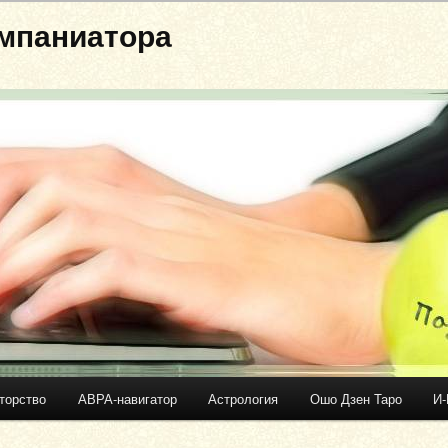
мпаниатора
торство
АВРА-навигатор
Астрология
Ошо Дзен Таро
И-