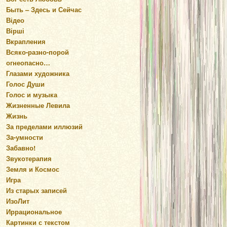
Быть – Здесь и Сейчас
Відео
Вірші
Вкрапления
Всяко-разно-порой
огнеопасно…
Глазами художника
Голос Души
Голос и музыка
Жизненные Левила
Жизнь
За пределами иллюзий
За-умности
Забавно!
Звукотерапия
Земля и Космос
Игра
Из старых записей
ИзоЛит
Иррациональное
Картинки с текстом