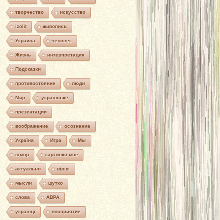
творчество
искусство
izolit
живопись
Украина
человек
Жизнь
интерпретация
Подсказки
противостояние
люди
Мир
українське
презентации
воображение
осознание
Україна
Игра
Мы
юмор
картинко моё
актуально
вірші
мысли
шутко
слова
АВРА
українці
восприятие