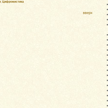
и
,
Цифромистика
вверх