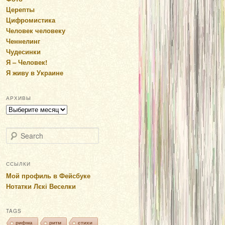
Церепты
Цифромистика
Человек человеку
Ченнелинг
Чудесинки
Я – Человек!
Я живу в Украине
АРХИВЫ
Архивы
Search
ССЫЛКИ
Мой профиль в Фейсбуке
Нотатки Лєкі Веселки
TAGS
рифма
ритм
стихи