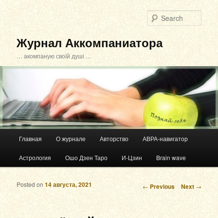
Sear
Журнал Аккомпаниатора
… акомпаную своїй душі …
Main menu
Главная
О журнале
Авторство
АВРА-навигатор
Skip to primary content
Skip to secondary content
Астрология
Ошо Дзен Таро
И-Цзин
Brain wave
Posted on
14 августа, 2021
Post navigation
←
Previous
Next
→