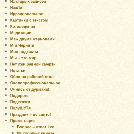
Из старых записей
ИзоЛит
Иррациональное
Картинки с текстом
Котоведение
Медитации
Меж двумя жерновами
Мій Чернігів
Мои подкасты
Мы – это мир
Нет лжи равной смерти
Нотатки
Обои на рабочий стол
Околопрофессиональное
Очнись от дурмана!
Подорожі
Подсказки
ПолуШУТя
Праздник – це свято!
Презентации
Вопрос – ответ Lee
Из хороших книжек