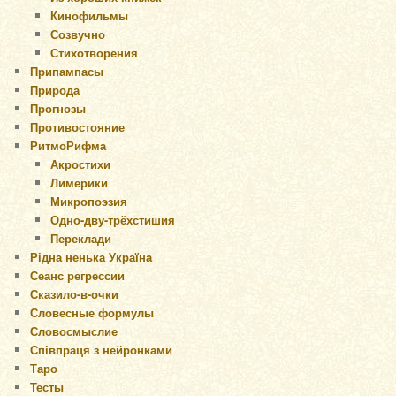
Кинофильмы
Созвучно
Стихотворения
Припампасы
Природа
Прогнозы
Противостояние
РитмоРифма
Акростихи
Лимерики
Микропоэзия
Одно-дву-трёхстишия
Переклади
Рідна ненька Україна
Сеанс регрессии
Сказило-в-очки
Словесные формулы
Словосмыслие
Співпраця з нейронками
Таро
Тесты