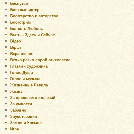
Беспутье
Биокомпьютер
Блоггерство и авторство
Блогстрим
Бог есть Любовь
Быть – Здесь и Сейчас
Відео
Вірші
Вкрапления
Всяко-разно-порой огнеопасно…
Глазами художника
Голос Души
Голос и музыка
Жизненные Левила
Жизнь
За пределами иллюзий
За-умности
Забавно!
Звукотерапия
Земля и Космос
Игра