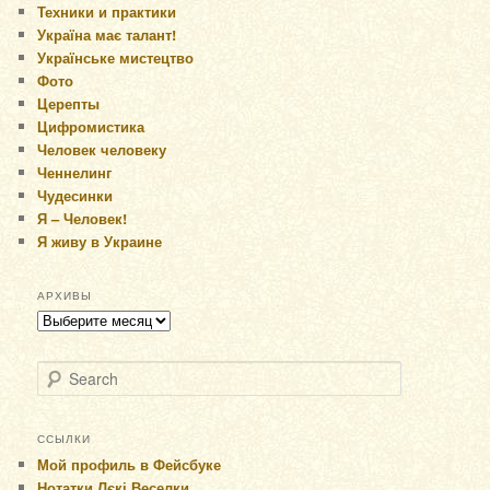
Техники и практики
Україна має талант!
Українське мистецтво
Фото
Церепты
Цифромистика
Человек человеку
Ченнелинг
Чудесинки
Я – Человек!
Я живу в Украине
АРХИВЫ
Архивы
Search
ССЫЛКИ
Мой профиль в Фейсбуке
Нотатки Лєкі Веселки