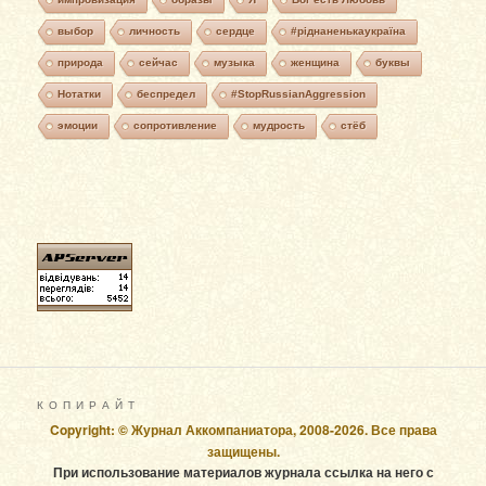
выбор
личность
сердце
#ріднаненькаукраїна
природа
сейчас
музыка
женщина
буквы
Нотатки
беспредел
#StopRussianAggression
эмоции
сопротивление
мудрость
стёб
К О П И Р А Й Т
Copyright: © Журнал Аккомпаниатора, 2008-2026. Все права
защищены.
При использование материалов журнала ссылка на него с