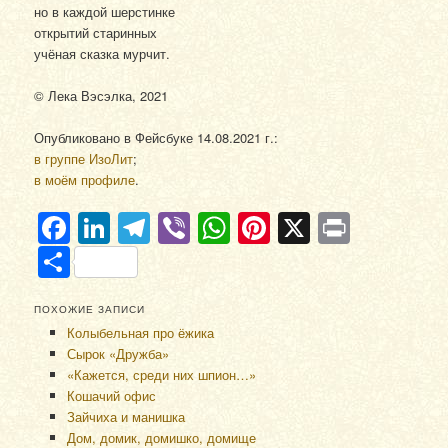
но в каждой шерстинке
открытий старинных
учёная сказка мурчит.
© Лека Вэсэлка, 2021
Опубликовано в Фейсбуке 14.08.2021 г.:
в группе ИзоЛит
;
в моём профиле
.
Facebook
LinkedIn
Telegram
Viber
WhatsApp
Pinterest
X
Print
Отправить
ПОХОЖИЕ ЗАПИСИ
Колыбельная про ёжика
Сырок «Дружба»
«Кажется, среди них шпион…»
Кошачий офис
Зайчиха и манишка
Дом, домик, домишко, домище