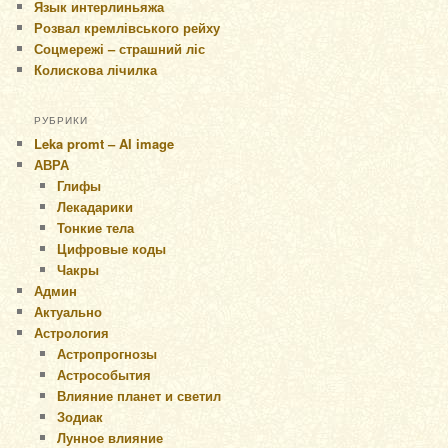
Язык интерлиньяжа
Розвал кремлівського рейху
Соцмережі – страшний ліс
Колискова лічилка
РУБРИКИ
Leka promt – AI image
АВРА
Глифы
Лекадарики
Тонкие тела
Цифровые коды
Чакры
Админ
Актуально
Астрология
Астропрогнозы
Астрособытия
Влияние планет и светил
Зодиак
Лунное влияние