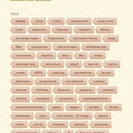
TAGS
рифма
ритм
стихи
творчество
искусство
izolit
живопись
Украина
человек
Жизнь
интерпретация
Подсказки
противостояние
люди
Мир
українське
презентации
воображение
осознание
Україна
Игра
Мы
юмор
картинко моё
актуально
вірші
мысли
шутко
слова
АВРА
українці
восприятие
бытие
действие
астрология
настроение
хорошо
весело
Любовь
Красота
радость
чувства
левила
праздник
резонанс
взаимодействие
взаимоотношения
душа
видео
ерефія
Земля
вибрации
путь
Leka promt – AI image
думки
голос
числа
энергия
ирония
картинки
импровизация
образы
Я
Бог есть Любовь