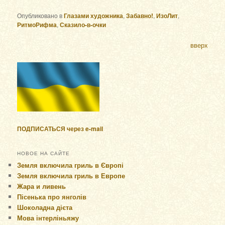
Опубликовано в
Глазами художника
,
Забавно!
,
ИзоЛит
,
РитмоРифма
,
Сказило-в-очки
вверх
ПОДПИСАТЬСЯ через e-mail
НОВОЕ НА САЙТЕ
Земля включила гриль в Європі
Земля включила гриль в Европе
Жара и ливень
Пісенька про янголів
Шоколадна дієта
Мова інтерліньяжу