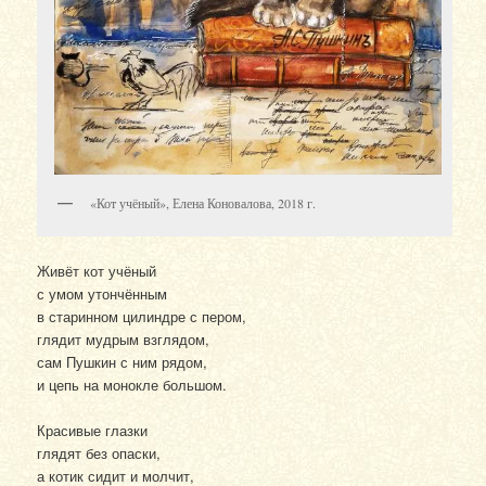
«Кот учёный», Елена Коновалова, 2018 г.
Живёт кот учёный
с умом утончённым
в старинном цилиндре с пером,
глядит мудрым взглядом,
сам Пушкин с ним рядом,
и цепь на монокле большом.
Красивые глазки
глядят без опаски,
а котик сидит и молчит,