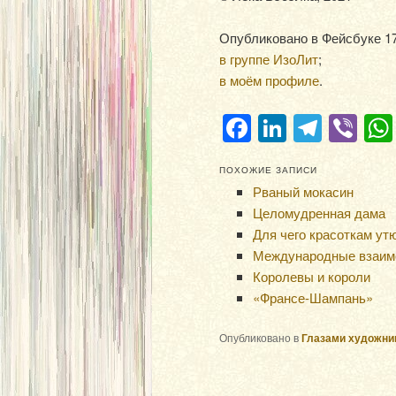
Опубликовано в Фейсбуке 17.
в группе ИзоЛит
;
в моём профиле
.
Facebook
LinkedIn
Teleg
Vi
ПОХОЖИЕ ЗАПИСИ
Рваный мокасин
Целомудренная дама
Для чего красоткам ут
Международные взаим
Королевы и короли
«Франсе-Шампань»
Опубликовано в
Глазами художни