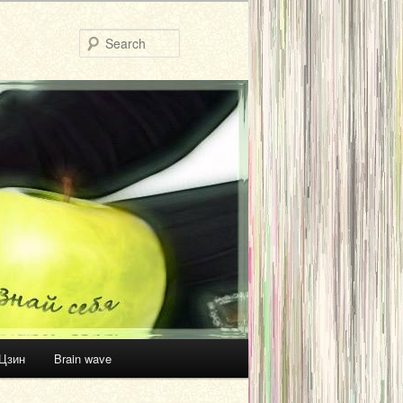
Search
Цзин
Brain wave