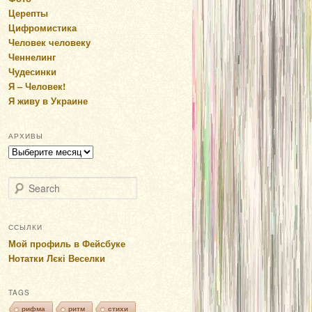
Церепты
Цифромистика
Человек человеку
Ченнелинг
Чудесинки
Я – Человек!
Я живу в Украине
АРХИВЫ
Архивы
Search
ССЫЛКИ
Мой профиль в Фейсбуке
Нотатки Лєкі Веселки
TAGS
рифма
ритм
стихи