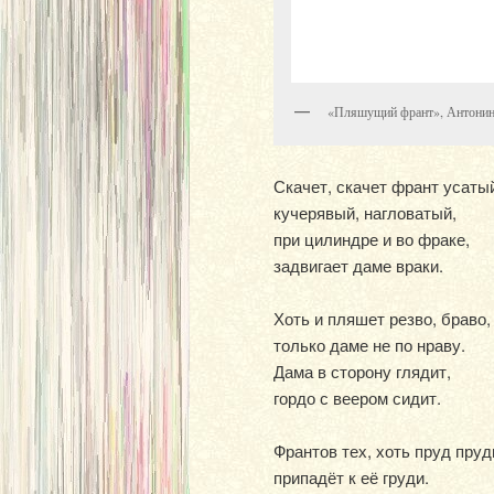
«Пляшущий франт», Антонина
Скачет, скачет франт усаты
кучерявый, нагловатый,
при цилиндре и во фраке,
задвигает даме враки.
Хоть и пляшет резво, браво,
только даме не по нраву.
Дама в сторону глядит,
гордо с веером сидит.
Франтов тех, хоть пруд пруд
припадёт к её груди.