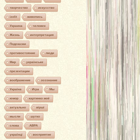
творчество
искусство
izolit
живопись
Украина
человек
Жизнь
интерпретация
Подсказки
противостояние
люди
Мир
українське
презентации
воображение
осознание
Україна
Игра
Мы
юмор
картинко моё
актуально
вірші
мысли
шутко
слова
АВРА
українці
восприятие