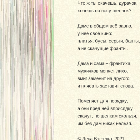
Что ж ты скачешь, дурачок,
хочешь по носу щелчок?
Даме в общем всё равно,
у неё своё кино:
платья, бусы, серьги, банты,
а не скачущие франты.
Дама и сама – франтиха,
мужичков меняет лихо,
вмиг заменит на другого
и плясать заставит снова.
Поменяет для порядку,
а они пред ней вприсядку
скачут, по шелкам скользя,
им без дам никак нельзя.
© Лека Вэсэлка, 2021