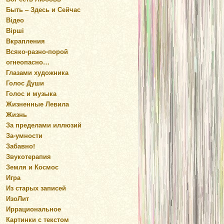
Быть – Здесь и Сейчас
Відео
Вірші
Вкрапления
Всяко-разно-порой
огнеопасно…
Глазами художника
Голос Души
Голос и музыка
Жизненные Левила
Жизнь
За пределами иллюзий
За-умности
Забавно!
Звукотерапия
Земля и Космос
Игра
Из старых записей
ИзоЛит
Иррациональное
Картинки с текстом