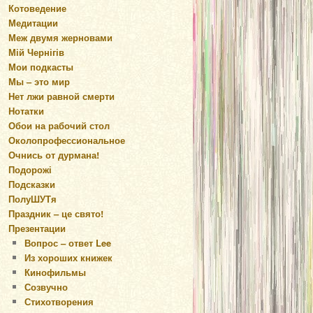
Котоведение
Медитации
Меж двумя жерновами
Мій Чернігів
Мои подкасты
Мы – это мир
Нет лжи равной смерти
Нотатки
Обои на рабочий стол
Околопрофессиональное
Очнись от дурмана!
Подорожі
Подсказки
ПолуШУТя
Праздник – це свято!
Презентации
Вопрос – ответ Lee
Из хороших книжек
Кинофильмы
Созвучно
Стихотворения