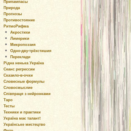
Припампасы
Природа
Прогнозы
Противостояние
РитмоРифма
Акростихи
Лимерики
Микропоэзия
Одно-дву-трёхстишия
Переклади
Рідна ненька Україна
Сеанс регрессии
Сказило-в-очки
Словесные формулы
Словосмыслие
Співпраця з нейронками
Таро
Тесты
Техники и практики
Україна має талант!
Українське мистецтво
Фото