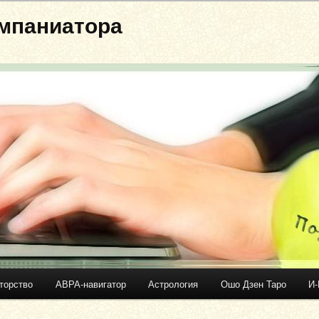
мпаниатора
торство
АВРА-навигатор
Астрология
Ошо Дзен Таро
И-