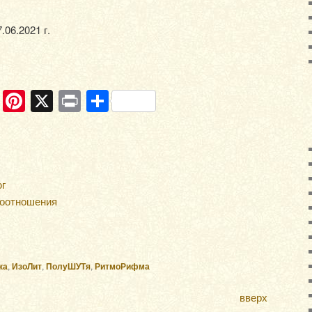
06.2021 г.
ram
ber
WhatsApp
Pinterest
X
Print
Отправить
юг
оотношения
ка
,
ИзоЛит
,
ПолуШУТя
,
РитмоРифма
вверх