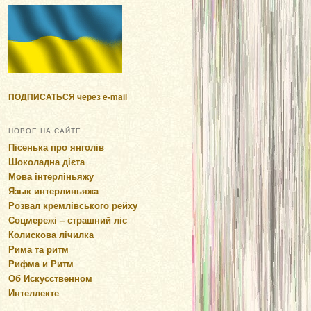
ПОДПИСАТЬСЯ через e-mail
НОВОЕ НА САЙТЕ
Пісенька про янголів
Шоколадна дієта
Мова інтерліньяжу
Язык интерлиньяжа
Розвал кремлівського рейху
Соцмережі – страшний ліс
Колискова лічилка
Рима та ритм
Рифма и Ритм
Об Искусственном
Интеллекте