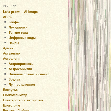
РУБРИКИ
Leka promt – AI image
АВРА
Глифы
Лекадарики
Тонкие тела
Цифровые коды
Чакры
Админ
Актуально
Астрология
Астропрогнозы
Астрособытия
Влияние планет и светил
Зодиак
Лунное влияние
Беспутье
Биокомпьютер
Блоггерство и авторство
Блогстрим
Бог есть Любовь