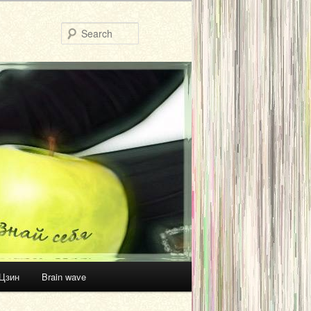
Search
Цзин
Brain wave