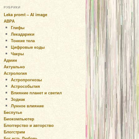
РУБРИКИ
Leka promt – AI image
АВРА
Глифы
Лекадарики
Тонкие тела
Цифровые коды
Чакры
Админ
Актуально
Астрология
Астропрогнозы
Астрособытия
Влияние планет и светил
Зодиак
Лунное влияние
Беспутье
Биокомпьютер
Блоггерство и авторство
Блогстрим
Бог есть Любовь