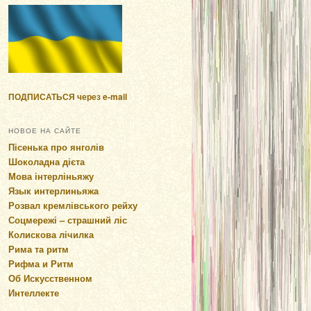
ПОДПИСАТЬСЯ через e-mail
НОВОЕ НА САЙТЕ
Пісенька про янголів
Шоколадна дієта
Мова інтерліньяжу
Язык интерлиньяжа
Розвал кремлівського рейху
Соцмережі – страшний ліс
Колискова лічилка
Рима та ритм
Рифма и Ритм
Об Искусственном
Интеллекте