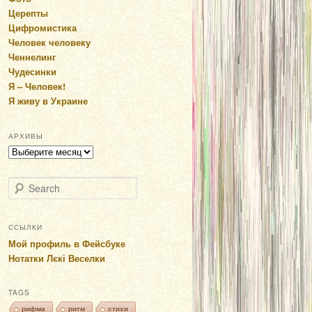
Церепты
Цифромистика
Человек человеку
Ченнелинг
Чудесинки
Я – Человек!
Я живу в Украине
АРХИВЫ
Архивы
Search
ССЫЛКИ
Мой профиль в Фейсбуке
Нотатки Лєкі Веселки
TAGS
рифма
ритм
стихи