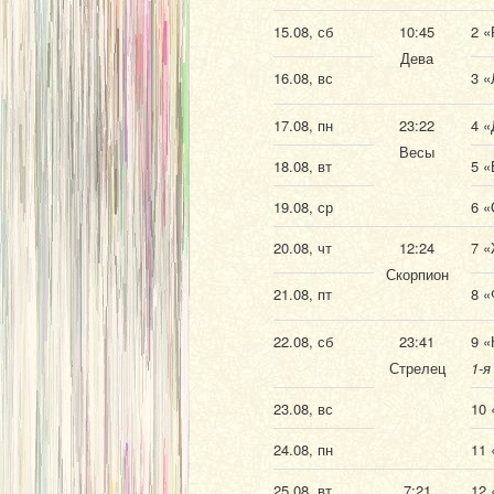
15.08, сб
10:45
2 «
Дева
16.08, вс
3 «
17.08, пн
23:22
4 «
Весы
18.08, вт
5 «
19.08, ср
6 «
20.08, чт
12:24
7 «
Скорпион
21.08, пт
8 «
22.08, сб
23:41
9 «
Стрелец
1-я
23.08, вс
10 
24.08, пн
11 
25.08, вт
7:21
12 