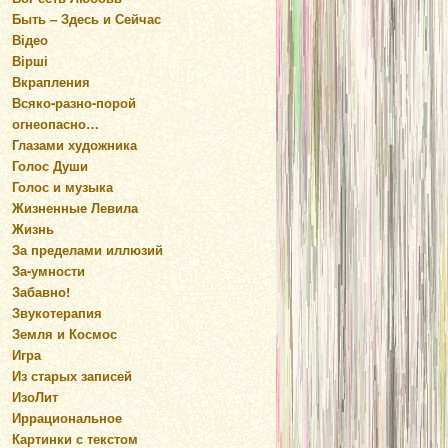
Быть – Здесь и Сейчас
Відео
Вірші
Вкрапления
Всяко-разно-порой
огнеопасно…
Глазами художника
Голос Души
Голос и музыка
Жизненные Левила
Жизнь
За пределами иллюзий
За-умности
Забавно!
Звукотерапия
Земля и Космос
Игра
Из старых записей
ИзоЛит
Иррациональное
Картинки с текстом