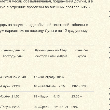
учается месяц обезьянничанья, подражания другим, и в
гие внутренние проблемы во внешних проявлениях и
рь на август в виде обычной текстовой таблицы с
ум вариантам: по восходу Луны и по 12-градусному
Лунный день по
Лунный день по 12-гр.
Луна без
восходу
Луны
сектору Солнце-Луна
курса
«Обезьяна» 20:43
17 «Виноград» 10:37
«Паук» 21:20
18 «Обезьяна» 7:25
1:02 – 1:36
«Орёл» 21:55
19 «Паук» 4:13
23:35 –
«Табун» 22:29
20 «Орёл» 1:1021 21
2:24