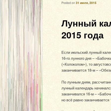
Posted on
31 июля, 2015
Лунный кал
2015 года
Если июльский лунный кален
16-го лунного дня – «Бабочк
(«Колоколом»), то августовс
заканчивается 18-м – «Обез
По лунным дням, рассчитан
лунный календарь начинался
заканчивался 16-м – «Бабочк
но всё равно заканчивается 