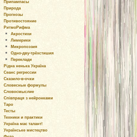
Припампасы
Природа
Прогнозы
Противостояние
РитмоРифма
Акростихи
Лимерики
Микропоэзия
Одно-дву-трёхстишия
Переклади
Рідна ненька Україна
Сеанс регрессии
Сказило-в-очки
Словесные формулы
Словосмыслие
Співпраця з нейронками
Таро
Тесты
Техники и практики
Україна має талант!
Українське мистецтво
Фото