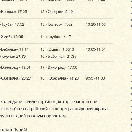
«Колесо» 17:05
12 «Сердце» 9:10
«Труба» 17:52
13 «Колесо» 7:02
10:20-11:03
«Змий» 18:35
14 «Труба» 4:17
«Бабочка» 19:14
15 «Змий» 1:0516
10:03-11:51
нолуние 21:35
16 «Бабочка» 21:35
«Виноград» 19:51
17 «Виноград» 17:56
«Обезьяна» 20:27
18 «Обезьяна» 14:20
9:53 -11:33
календари в виде картинок, которые можно при
естве обоев на рабочий стол при расширении экрана
 лунных дней по двум вариантам.
цем и Луной!