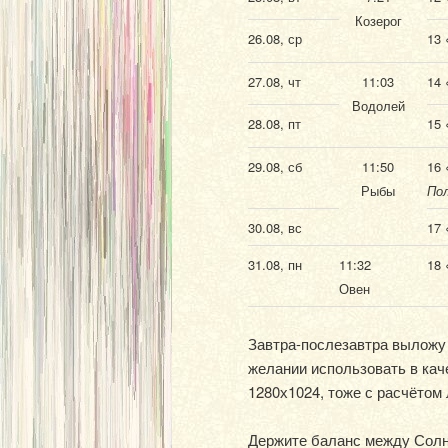
Козерог
26.08, ср
13 
27.08, чт
11:03
14 
Водолей
28.08, пт
15 
29.08, сб
11:50
16 
Рыбы
Пол
30.08, вс
17 
31.08, пн
11:32
18 
Овен
Завтра-послезавтра выложу 
желании использовать в кач
1280х1024, тоже с расчётом
Держите баланс между Солн