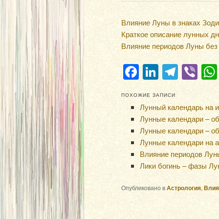
Влияние Луны в знаках Зоди
Краткое описание лунных дн
Влияние периодов Луны без 
Facebook
LinkedIn
Teleg
Vi
ПОХОЖИЕ ЗАПИСИ
Лунный календарь на и
Лунные календари – об
Лунные календари – обо
Лунные календари на а
Влияние периодов Лун
Лики богинь – фазы Л
Опубликовано в
Астрология
,
Влия