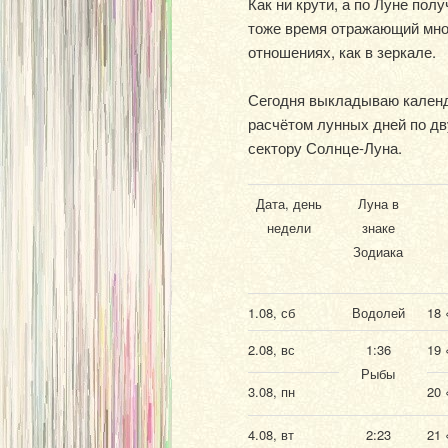
Как ни крути, а по Луне пол
тоже время отражающий мно
отношениях, как в зеркале.
Сегодня выкладываю календа
расчётом лунных дней по дв
сектору Солнце-Луна.
Дата, день
Луна в
недели
знаке
Зодиака
1.08, сб
Водолей
18 
2.08, вс
1:36
19 
Рыбы
3.08, пн
20 
4.08, вт
2:23
21 