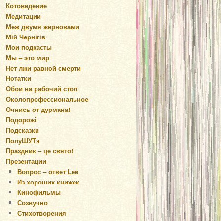
Котоведение
Медитации
Меж двумя жерновами
Мій Чернігів
Мои подкасты
Мы – это мир
Нет лжи равной смерти
Нотатки
Обои на рабочий стол
Околопрофессиональное
Очнись от дурмана!
Подорожі
Подсказки
ПолуШУТя
Праздник – це свято!
Презентации
Вопрос – ответ Lee
Из хороших книжек
Кинофильмы
Созвучно
Стихотворения