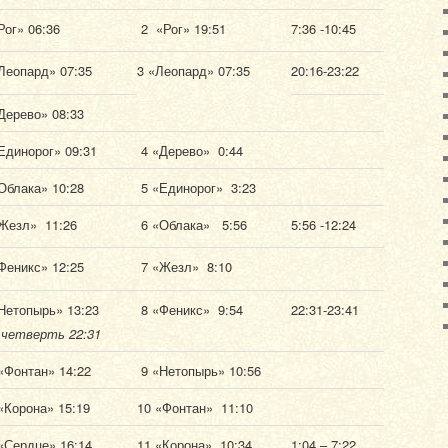
Рог» 06:36
2 «Рог» 19:51
7:36 -10:45
Леопард» 07:35
3 «Леопард» 07:35
20:16-23:22
Дерево» 08:33
Единорог» 09:31
4 «Дерево» 0:44
Облака» 10:28
5 «Единорог» 3:23
Жезл» 11:26
6 «Облака» 5:56
5:56 -12:24
Феникс» 12:25
7 «Жезл» 8:10
Нетопырь» 13:23
8 «Феникс» 9:54
22:31-23:41
 четверть 22:31
«Фонтан» 14:22
9 «Нетопырь» 10:56
«Корона» 15:19
10 «Фонтан» 11:10
«Сердце» 16:14
11 «Корона» 10:34
1:04 – 7:22