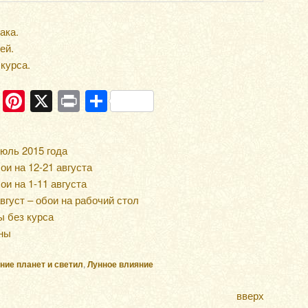
ака.
ей.
курса.
ram
ber
WhatsApp
Pinterest
X
Print
Отправить
юль 2015 года
ои на 12-21 августа
и на 1-11 августа
вгуст – обои на рабочий стол
ы без курса
уны
ние планет и светил
,
Лунное влияние
вверх