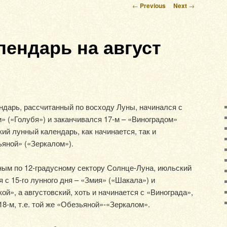
Post navigation
←
Previous
Next
→
ендарь на август
дарь, рассчитанный по восходу Луны, начинался с
и» («Голубя») и заканчивался 17-м – «Виноградом»
кий лунный календарь, как начинается, так и
ьяной» («Зеркалом»).
ным по 12-градусному сектору Солнце-Луна, июльский
 с 15-го лунного дня – «Змия» («Шакала») и
ой», а августовский, хоть и начинается с «Винограда»,
18-м, т.е. той же «Обезьяной»-«Зеркалом».