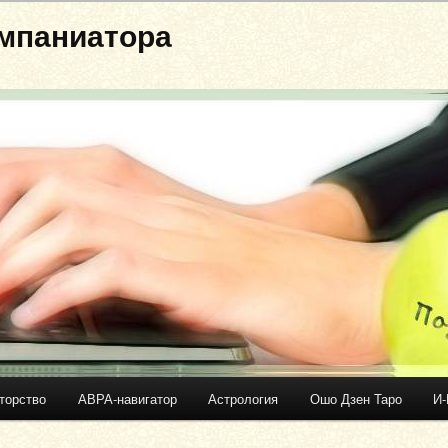
мпаниатора
торство
АВРА-навигатор
Астрология
Ошо Дзен Таро
И-