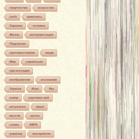
творчество
искусство
izolit
живопись
Украина
человек
Жизнь
интерпретация
Подсказки
противостояние
люди
Мир
українське
презентации
воображение
осознание
Україна
Игра
Мы
юмор
картинко моё
актуально
вірші
мысли
шутко
слова
АВРА
українці
восприятие