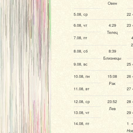
Овен
5.08, ср
22 
6.08, чт
4:29
23 
Телец
7.08, пт
8.08, сб
8:39
Близнецы
9.08, вс
25 
10.08, пн
15:08
26 
Рак
11.08, вт
27 
12.08, ср
23:52
28 
Лев
13.08, чт
29 
14.08, пт
1 «
Нов