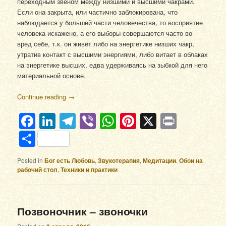
переходным звеном между низшими и высшими чакрами.
Если она закрыта, или частично заблокирована, что
наблюдается у большей части человечества, то восприятие
человека искажено, а его выборы совершаются часто во
вред себе, т.к. он живёт либо на энергетике низших чакр,
утратив контакт с высшими энергиями, либо витает в облаках
на энергетике высших, едва удерживаясь на зыбкой для него
материальной основе.
Continue reading
→
Facebook
LinkedIn
Telegram
Viber
WhatsApp
Pinterest
X
Print
Отправить
Posted in
Бог есть Любовь
,
Звукотерапия
,
Медитации
,
Обои на
рабочий стол
,
Техники и практики
Позвоночник – звоночки