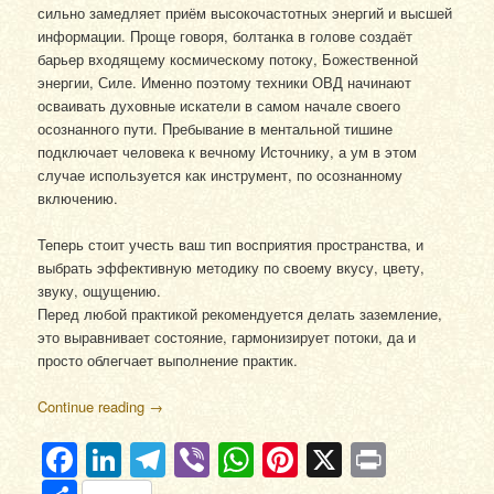
сильно замедляет приём высокочастотных энергий и высшей
информации. Проще говоря, болтанка в голове создаёт
барьер входящему космическому потоку, Божественной
энергии, Силе. Именно поэтому техники ОВД начинают
осваивать духовные искатели в самом начале своего
осознанного пути. Пребывание в ментальной тишине
подключает человека к вечному Источнику, а ум в этом
случае используется как инструмент, по осознанному
включению.
Теперь стоит учесть ваш тип восприятия пространства, и
выбрать эффективную методику по своему вкусу, цвету,
звуку, ощущению.
Перед любой практикой рекомендуется делать заземление,
это выравнивает состояние, гармонизирует потоки, да и
просто облегчает выполнение практик.
Continue reading
→
Facebook
LinkedIn
Telegram
Viber
WhatsApp
Pinterest
X
Print