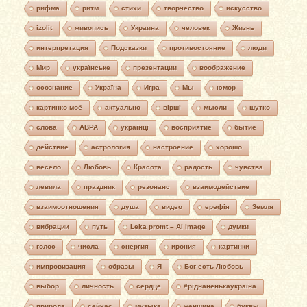
рифма
ритм
стихи
творчество
искусство
izolit
живопись
Украина
человек
Жизнь
интерпретация
Подсказки
противостояние
люди
Мир
українське
презентации
воображение
осознание
Україна
Игра
Мы
юмор
картинко моё
актуально
вірші
мысли
шутко
слова
АВРА
українці
восприятие
бытие
действие
астрология
настроение
хорошо
весело
Любовь
Красота
радость
чувства
левила
праздник
резонанс
взаимодействие
взаимоотношения
душа
видео
ерефія
Земля
вибрации
путь
Leka promt – AI image
думки
голос
числа
энергия
ирония
картинки
импровизация
образы
Я
Бог есть Любовь
выбор
личность
сердце
#ріднаненькаукраїна
природа
сейчас
музыка
женщина
буквы