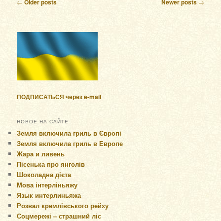
Post navigation
←
Older posts
Newer posts
→
ПОДПИСАТЬСЯ через e-mail
НОВОЕ НА САЙТЕ
Земля включила гриль в Європі
Земля включила гриль в Европе
Жара и ливень
Пісенька про янголів
Шоколадна дієта
Мова інтерліньяжу
Язык интерлиньяжа
Розвал кремлівського рейху
Соцмережі – страшний ліс