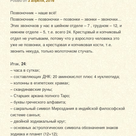
Posted on
3 апреля, 2016
Позвоночник – наше всё!
Позвоночник – позвоночки – позвонки – звонки – звоночки…
Этих звоночков у нас в шейном отделе – 7 , грудном – 12, и
нижнем отделе – 5, т.е. всего 24. Крестцовый и копчиковый
отдел не учитываем, потому что у взрослого человека это
уже не позвонки, а крестцовая и копчиковая кости, т.е.
звонить некуда, только молоточком стучать.
Итак,
24
:
– часа в сутках;
– составляющих ДНК: 20 аминокислот плюс 4 нуклеотида;
– колонны в египетских храмах;
– скандинавские руны;
– Старших аркана полного Таро;
– буквы греческого алфавита;
– сакральный символ Мироздания в индийской философской
системе санхья;
– двойной зодиакальный круг;
– основных астрологических символа обозначения знаков
зодиака и планет (12+12);