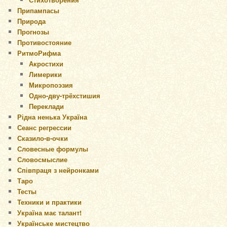
Припампасы
Природа
Прогнозы
Противостояние
РитмоРифма
Акростихи
Лимерики
Микропоэзия
Одно-дву-трёхстишия
Переклади
Рідна ненька Україна
Сеанс регрессии
Сказило-в-очки
Словесные формулы
Словосмыслие
Співпраця з нейронками
Таро
Тесты
Техники и практики
Україна має талант!
Українське мистецтво