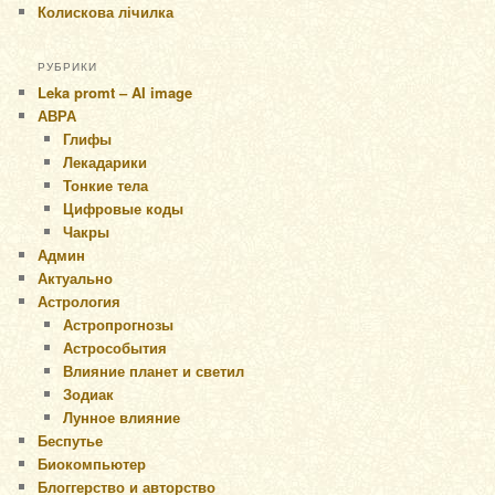
Колискова лічилка
РУБРИКИ
Leka promt – AI image
АВРА
Глифы
Лекадарики
Тонкие тела
Цифровые коды
Чакры
Админ
Актуально
Астрология
Астропрогнозы
Астрособытия
Влияние планет и светил
Зодиак
Лунное влияние
Беспутье
Биокомпьютер
Блоггерство и авторство