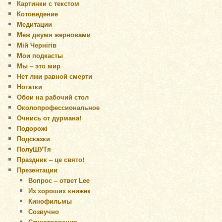
Картинки с текстом
Котоведение
Медитации
Меж двумя жерновами
Мій Чернігів
Мои подкасты
Мы – это мир
Нет лжи равной смерти
Нотатки
Обои на рабочий стол
Околопрофессиональное
Очнись от дурмана!
Подорожі
Подсказки
ПолуШУТя
Праздник – це свято!
Презентации
Вопрос – ответ Lee
Из хороших книжек
Кинофильмы
Созвучно
Стихотворения