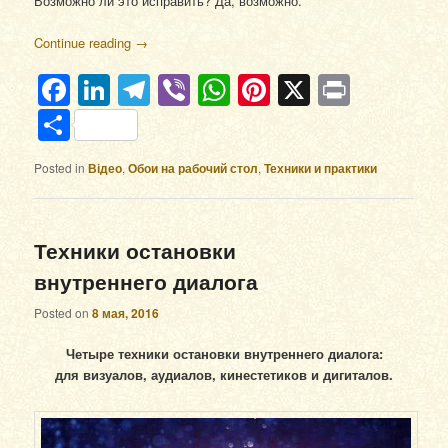
Возможно ли это исправить? Да, возможно.
Continue reading
→
Facebook
LinkedIn
Telegram
Viber
WhatsApp
Pinterest
X
Print
Отправить
Posted in
Відео
,
Обои на рабочий стол
,
Техники и практики
Техники остановки
внутреннего диалога
Posted on
8 мая, 2016
Четыре техники остановки внутреннего диалога:
для визуалов, аудиалов, кинестетиков и дигиталов.