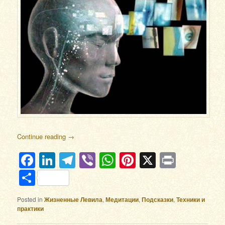
Continue reading
→
Facebook
LinkedIn
Telegram
Viber
WhatsApp
Pinterest
X
Print
Отправить
Posted in
Жизненные Левила
,
Медитации
,
Подсказки
,
Техники и
практики