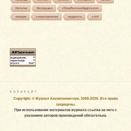
Нотатки
беспредел
#StopRussianAggression
эмоции
сопротивление
мудрость
стёб
К О П И Р А Й Т
Copyright: © Журнал Аккомпаниатора, 2008-2026. Все права
защищены.
При использование материалов журнала ссылка на него с
указанием авторов произведений обязательна.