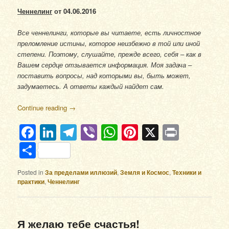
Ченнелинг
от 04.06.2016
Все ченнелинги, которые вы читаете, есть личностное
преломление истины, которое неизбежно в той или иной
степени. Поэтому, слушайте, прежде всего, себя – как в
Вашем сердце отзывается информация. Моя задача –
поставить вопросы, над которыми вы, быть может,
задумаетесь. А ответы каждый найдет сам.
Continue reading
→
Facebook
LinkedIn
Telegram
Viber
WhatsApp
Pinterest
X
Print
Отправить
Posted in
За пределами иллюзий
,
Земля и Космос
,
Техники и
практики
,
Ченнелинг
Я желаю тебе счастья!