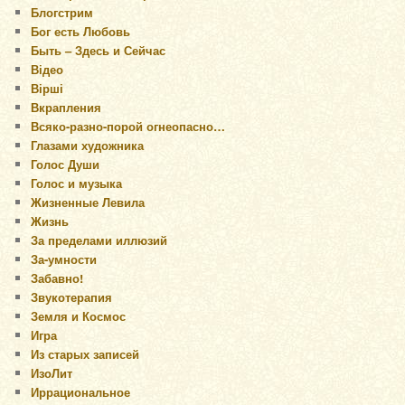
Блогстрим
Бог есть Любовь
Быть – Здесь и Сейчас
Відео
Вірші
Вкрапления
Всяко-разно-порой огнеопасно…
Глазами художника
Голос Души
Голос и музыка
Жизненные Левила
Жизнь
За пределами иллюзий
За-умности
Забавно!
Звукотерапия
Земля и Космос
Игра
Из старых записей
ИзоЛит
Иррациональное