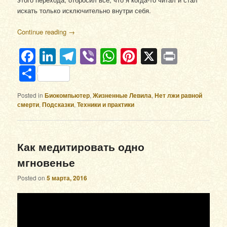
искать только исключительно внутри себя.
Continue reading
→
Facebook
LinkedIn
Telegram
Viber
WhatsApp
Pinterest
X
Print
Отправить
Posted in
Биокомпьютер
,
Жизненные Левила
,
Нет лжи равной
смерти
,
Подсказки
,
Техники и практики
Как медитировать одно
мгновенье
Posted on
5 марта, 2016