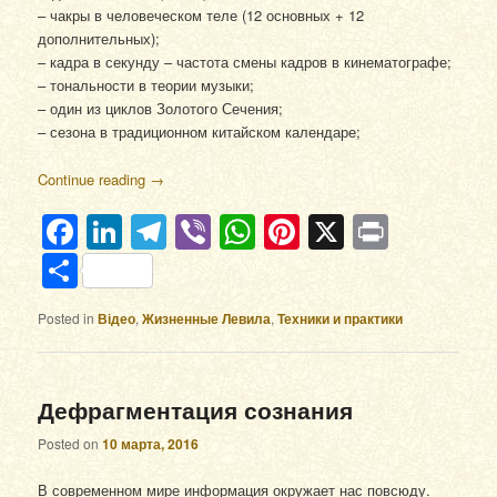
– чакры в человеческом теле (12 основных + 12
дополнительных);
– кадра в секунду – частота смены кадров в кинематографе;
– тональности в теории музыки;
– один из циклов Золотого Сечения;
– сезона в традиционном китайском календаре;
Continue reading
→
Facebook
LinkedIn
Telegram
Viber
WhatsApp
Pinterest
X
Print
Отправить
Posted in
Відео
,
Жизненные Левила
,
Техники и практики
Дефрагментация сознания
Posted on
10 марта, 2016
В современном мире информация окружает нас повсюду.