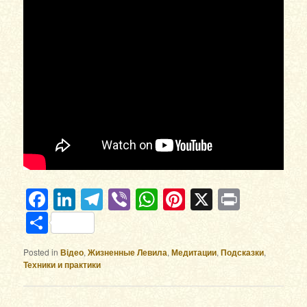
Facebook
LinkedIn
Telegram
Viber
WhatsApp
Pinterest
X
Print
Отправить
Posted in
Відео
,
Жизненные Левила
,
Медитации
,
Подсказки
,
Техники и практики