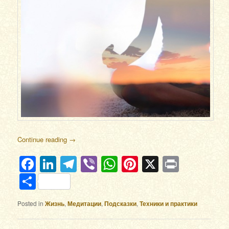
Continue reading
→
Facebook
LinkedIn
Telegram
Viber
WhatsApp
Pinterest
X
Print
Отправить
Posted in
Жизнь
,
Медитации
,
Подсказки
,
Техники и практики